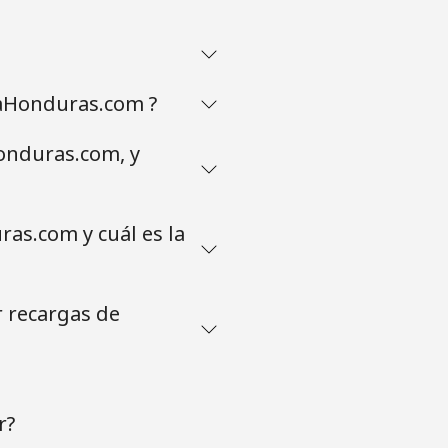
maHonduras.com ?
onduras.com, y
as.com y cuál es la
 recargas de
r?