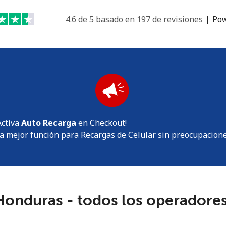
o
4.6 de 5 basado en 197 de revisiones
|
Pow
Actíva
Auto Recarga
en Checkout!
a mejor función para Recargas de Celular sin preocupacion
No se ha creado una contraseña
Honduras - todos los operadores
Mínimo 8 caracteres
Una letra mayúscula y una minúscula