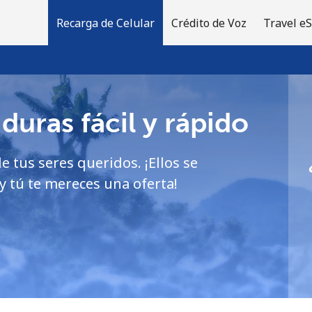
Recarga de Celular
Crédito de Voz
Travel e
uras fácil y rápido
¡Bienvenido!
e tus seres queridos. ¡Ellos se
¿Ya tienes una cuenta?
Inicia sesión →
 tú te mereces una oferta!
Regístrate con