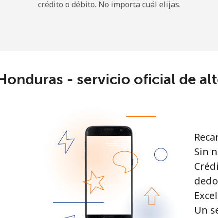
crédito o débito. No importa cuál elijas.
¡Hola!
Inicia sesión o
REGÍSTRATE →
onduras - servicio oficial de alt
Recar
Sin n
¿Olvidaste tu contraseña? →
Crédi
dedo
Iniciar Sesión
Excel
Un s