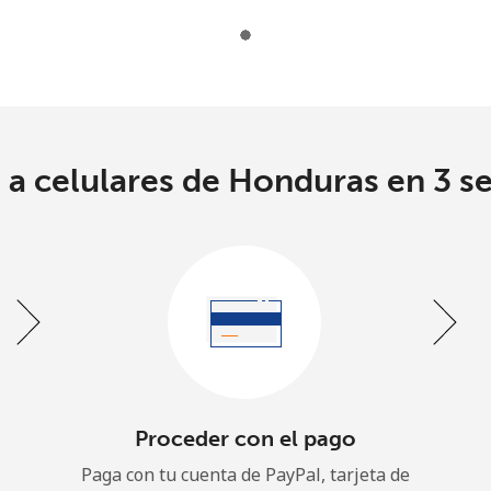
Un número
Un caracter especial
Loading operators. Please wait.
 a celulares de Honduras en 3 s
Mantente en contacto para recibir nuestras mejores
ofertas.
Al abrir una cuenta en este sitio web, estoy de
acuerdo con estos
Términos y condiciones.
Únete
Proceder con el pago
Paga con tu cuenta de PayPal, tarjeta de