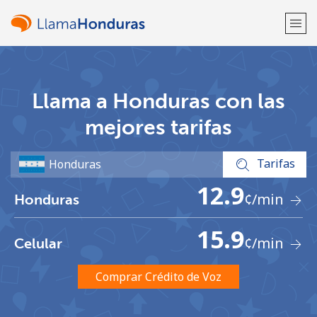
¡Bienvenido!
Llama a Honduras con las
¿Ya tienes una cuenta?
Inicia sesión →
mejores tarifas
Regístrate con
Tarifas
12.9
¢
/min
Honduras
15.9
¢
/min
Celular
o
Comprar Crédito de Voz