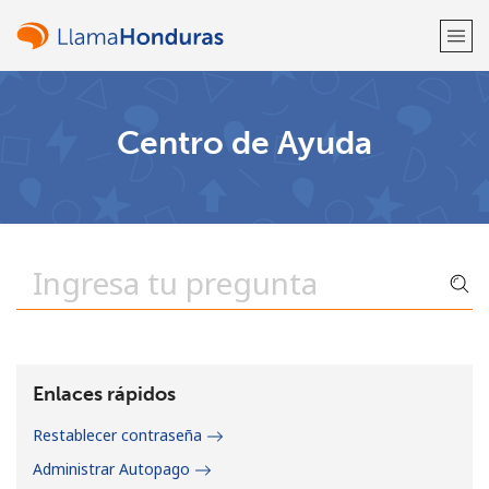
¡Bienvenido!
Centro de Ayuda
¿Ya tienes una cuenta?
Inicia sesión →
Regístrate con
o
Enlaces rápidos
Restablecer contraseña
Administrar Autopago