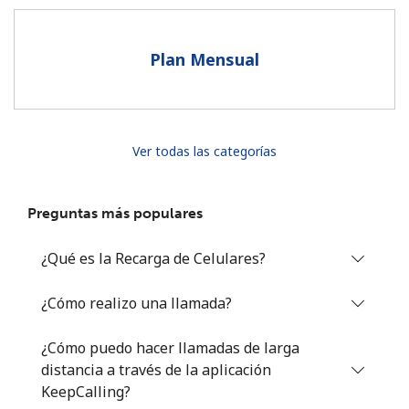
Al abrir una cuenta en este sitio web, estoy de acuerdo con
estos
Términos y condiciones.
Plan Mensual
Únete
Ver todas las categorías
¡Hola!
Preguntas más populares
Inicia sesión o
REGÍSTRATE →
¿Qué es la Recarga de Celulares?
¿Cómo realizo una llamada?
¿Cómo puedo hacer llamadas de larga
distancia a través de la aplicación
¿Olvidaste tu contraseña? →
KeepCalling?