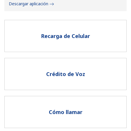
Descargar aplicación
Recarga de Celular
No se ha creado una contraseña
Mínimo 8 caracteres
Una letra mayúscula y una minúscula
Un número
Crédito de Voz
Un caracter especial
Cómo llamar
Mantente en contacto para recibir nuestras mejores
ofertas.