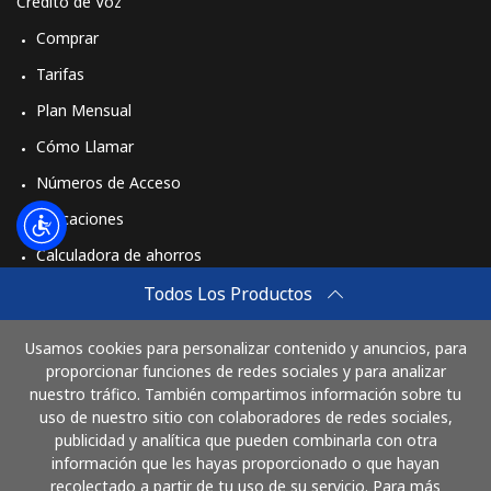
Crédito de Voz
Comprar
Tarifas
Plan Mensual
Cómo Llamar
Números de Acceso
Aplicaciones
Calculadora de ahorros
Travel eSIM
Todos Los Productos
Comprar
Usamos cookies para personalizar contenido y anuncios, para
Cómo funciona
proporcionar funciones de redes sociales y para analizar
nuestro tráfico. También compartimos información sobre tu
uso de nuestro sitio con colaboradores de redes sociales,
publicidad y analítica que pueden combinarla con otra
Paga con
información que les hayas proporcionado o que hayan
recolectado a partir de tu uso de su servicio. Para más