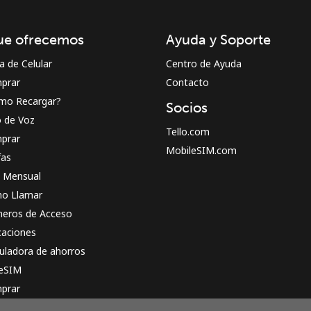
¡Hola!
ue ofrecemos
Ayuda y Soporte
Inicia sesión o
REGÍSTRATE →
a de Celular
Centro de Ayuda
prar
Contacto
mo Recargar?
Socios
o de Voz
Tello.com
prar
MobileSIM.com
fas
n Mensual
¿Olvidaste tu contraseña? →
o Llamar
eros de Acceso
caciones
Iniciar Sesión
uladora de ahorros
 eSIM
o
prar
o funciona