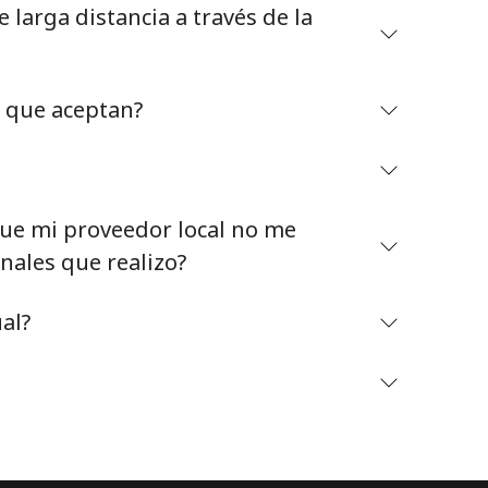
larga distancia a través de la
o que aceptan?
Mantente en contacto para recibir nuestras mejores
ofertas.
e mi proveedor local no me
Al abrir una cuenta en este sitio web, estoy de
nales que realizo?
acuerdo con estos
Términos y condiciones.
al?
Únete