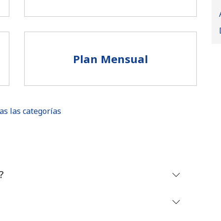
Plan Mensual
as las categorías
No se ha creado una contraseña
?
Mínimo 8 caracteres
Una letra mayúscula y una minúscula
Un número
Un caracter especial