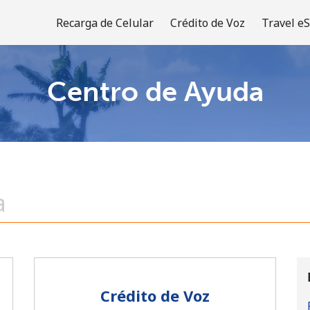
Recarga de Celular
Crédito de Voz
Travel e
Centro de Ayuda
¡Bienvenido!
¿Ya tienes una cuenta?
Inicia sesión →
Regístrate con
Crédito de Voz
o