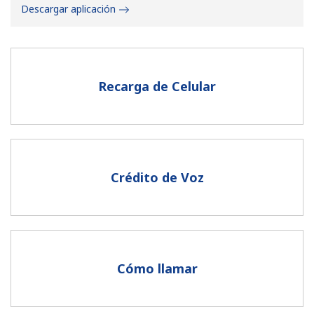
Descargar aplicación
Recarga de Celular
No se ha creado una contraseña
Mínimo 8 caracteres
Una letra mayúscula y una minúscula
Un número
Crédito de Voz
Un caracter especial
Cómo llamar
Mantente en contacto para recibir nuestras mejores
ofertas.