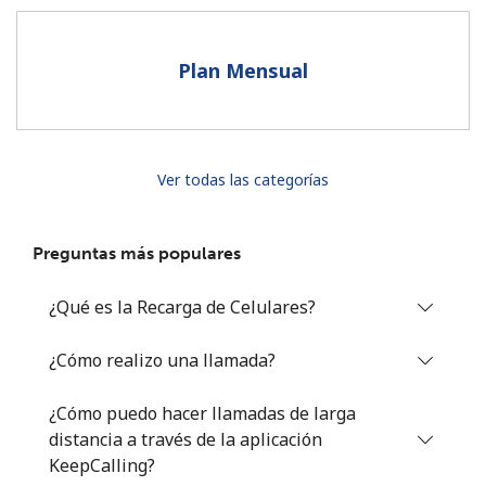
Al abrir una cuenta en este sitio web, estoy de acuerdo con
estos
Términos y condiciones.
Plan Mensual
Únete
Ver todas las categorías
¡Hola!
Preguntas más populares
Inicia sesión o
REGÍSTRATE →
¿Qué es la Recarga de Celulares?
¿Cómo realizo una llamada?
¿Cómo puedo hacer llamadas de larga
distancia a través de la aplicación
¿Olvidaste tu contraseña? →
KeepCalling?