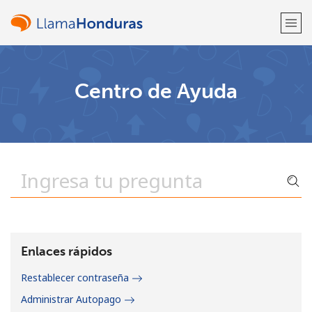
¡Bienvenido!
Centro de Ayuda
¿Ya tienes una cuenta?
Inicia sesión →
Regístrate con
o
Enlaces rápidos
Restablecer contraseña
Administrar Autopago