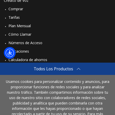
Crédito de Voz
Comprar
Tarifas
Plan Mensual
Cómo Llamar
Números de Acceso
Aplicaciones
Calculadora de ahorros
Travel eSIM
Todos Los Productos
Comprar
Usamos cookies para personalizar contenido y anuncios, para
Cómo funciona
proporcionar funciones de redes sociales y para analizar
nuestro tráfico. También compartimos información sobre tu
uso de nuestro sitio con colaboradores de redes sociales,
publicidad y analítica que pueden combinarla con otra
Paga con
información que les hayas proporcionado o que hayan
recolectado a partir de tu uso de su servicio. Para más