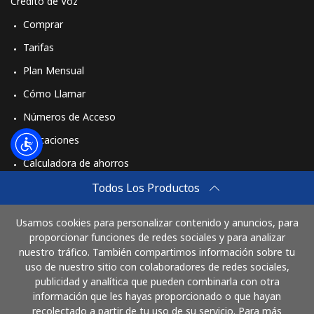
Crédito de Voz
Comprar
Tarifas
Plan Mensual
Cómo Llamar
Números de Acceso
Aplicaciones
Calculadora de ahorros
Travel eSIM
Todos Los Productos
Comprar
Usamos cookies para personalizar contenido y anuncios, para
Cómo funciona
proporcionar funciones de redes sociales y para analizar
nuestro tráfico. También compartimos información sobre tu
uso de nuestro sitio con colaboradores de redes sociales,
publicidad y analítica que pueden combinarla con otra
Paga con
información que les hayas proporcionado o que hayan
recolectado a partir de tu uso de su servicio. Para más