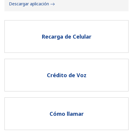
Descargar aplicación
Recarga de Celular
No se ha creado una contraseña
Mínimo 8 caracteres
Una letra mayúscula y una minúscula
Un número
Crédito de Voz
Un caracter especial
Cómo llamar
Mantente en contacto para recibir nuestras mejores
ofertas.