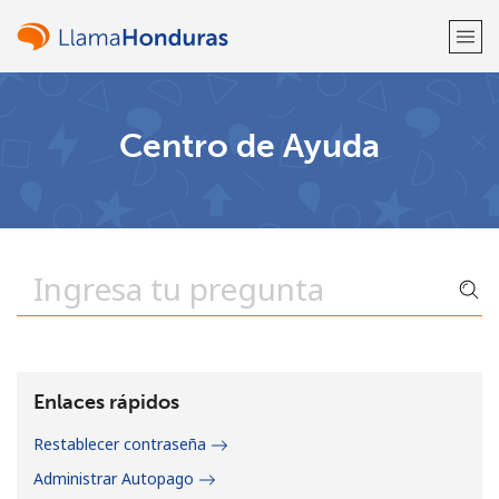
¡Bienvenido!
Centro de Ayuda
¿Ya tienes una cuenta?
Inicia sesión →
Regístrate con
o
Enlaces rápidos
Restablecer contraseña
Administrar Autopago