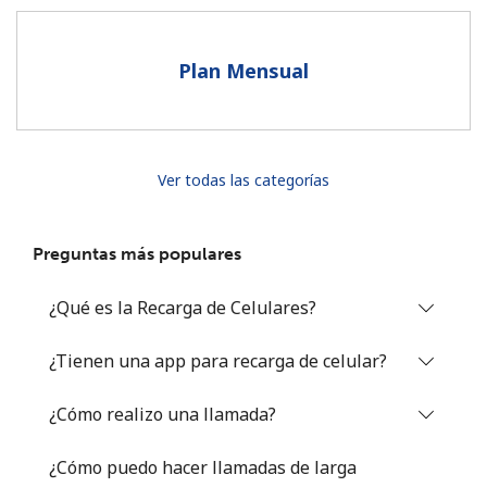
Al abrir una cuenta en este sitio web, estoy de acuerdo con
estos
Términos y condiciones.
Plan Mensual
Únete
Ver todas las categorías
¡Hola!
Preguntas más populares
Inicia sesión o
REGÍSTRATE →
¿Qué es la Recarga de Celulares?
¿Tienen una app para recarga de celular?
¿Cómo realizo una llamada?
¿Olvidaste tu contraseña? →
¿Cómo puedo hacer llamadas de larga