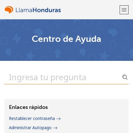
¡Bienvenido!
Centro de Ayuda
¿Ya tienes una cuenta?
Inicia sesión →
Regístrate con
o
Enlaces rápidos
Restablecer contraseña
Administrar Autopago