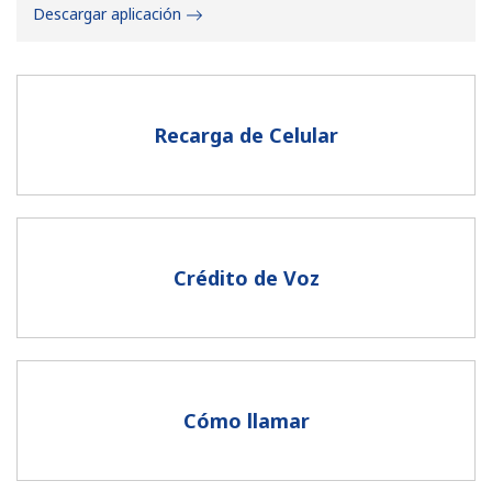
Descargar aplicación
Recarga de Celular
No se ha creado una contraseña
Mínimo 8 caracteres
Una letra mayúscula y una minúscula
Un número
Crédito de Voz
Un caracter especial
Cómo llamar
Mantente en contacto para recibir nuestras mejores
ofertas.