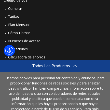
Crédito de Voz
Comprar
Tarifas
Plan Mensual
Cómo Llamar
Números de Acceso
Aplicaciones
Calculadora de ahorros
Travel eSIM
Todos Los Productos
Comprar
Usamos cookies para personalizar contenido y anuncios, para
Cómo funciona
proporcionar funciones de redes sociales y para analizar
nuestro tráfico. También compartimos información sobre tu
uso de nuestro sitio con colaboradores de redes sociales,
publicidad y analítica que pueden combinarla con otra
Paga con
información que les hayas proporcionado o que hayan
recolectado a partir de tu uso de su servicio. Para más