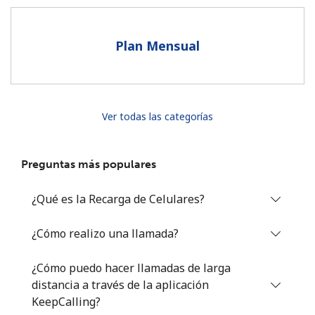
Al abrir una cuenta en este sitio web, estoy de acuerdo con
estos
Términos y condiciones.
Plan Mensual
Únete
Ver todas las categorías
¡Hola!
Preguntas más populares
Inicia sesión o
REGÍSTRATE →
¿Qué es la Recarga de Celulares?
¿Cómo realizo una llamada?
¿Cómo puedo hacer llamadas de larga
distancia a través de la aplicación
¿Olvidaste tu contraseña? →
KeepCalling?