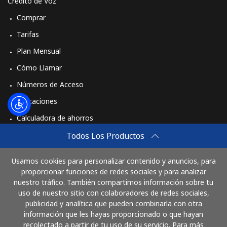
Crédito de Voz
Comprar
Tarifas
Plan Mensual
Cómo Llamar
Números de Acceso
Aplicaciones
Calculadora de ahorros
Travel eSIM
Todos Los Productos
Comprar
Usamos cookies para personalizar contenido y anuncios, para
Cómo funciona
proporcionar funciones de redes sociales y para analizar
nuestro tráfico. También compartimos información sobre tu
uso de nuestro sitio con colaboradores de redes sociales,
publicidad y analítica que pueden combinarla con otra
Paga con
información que les hayas proporcionado o que hayan
recolectado a partir de tu uso de su servicio. Para más