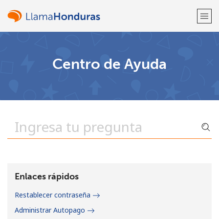
¡Bienvenido!
Centro de Ayuda
¿Ya tienes una cuenta?
Inicia sesión →
Regístrate con
o
Enlaces rápidos
Restablecer contraseña
Administrar Autopago