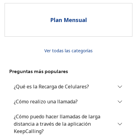
Al abrir una cuenta en este sitio web, estoy de acuerdo con
estos
Términos y condiciones.
Plan Mensual
Únete
Ver todas las categorías
¡Hola!
Preguntas más populares
Inicia sesión o
REGÍSTRATE →
¿Qué es la Recarga de Celulares?
¿Cómo realizo una llamada?
¿Cómo puedo hacer llamadas de larga
distancia a través de la aplicación
¿Olvidaste tu contraseña? →
KeepCalling?