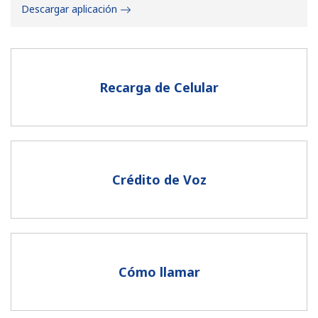
Descargar aplicación
Recarga de Celular
No se ha creado una contraseña
Mínimo 8 caracteres
Una letra mayúscula y una minúscula
Un número
Crédito de Voz
Un caracter especial
Cómo llamar
Mantente en contacto para recibir nuestras mejores
ofertas.