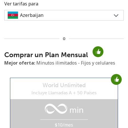
Ver tarifas para
o
No se ha creado una contraseña
Comprar un Plan Mensual
Mínimo 8 caracteres
Una letra mayúscula y una minúscula
Mejor oferta:
Minutos ilimitados - Fijos y celulares
Un número
Un caracter especial
World Unlimited
Incluye Llamadas A + 50 Países
min
Mantente en contacto para recibir nuestras mejores
ofertas.
$10/mes