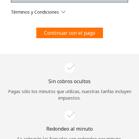
Al abrir una cuenta en este sitio web, estoy de acuerdo con
estos
Términos y condiciones.
Términos y Condiciones
Únete
Continuar con el pago
¡Hola!
Sin cobros ocultos
Inicia sesión o
REGÍSTRATE →
Pagas sólo los minutos que utilizas, nuestras tarifas incluyen
impuestos.
Redondeo al minuto
¿Olvidaste tu contraseña? →
Se cobrarán las llamadas con redondeo por minuto.