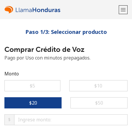
Paso 1/3: Seleccionar producto
¡Bienvenido!
Comprar Crédito de Voz
¿Ya tienes una cuenta?
Inicia sesión →
Pago por Uso con minutos prepagados.
Regístrate con
Monto
⁦$5⁩
⁦$10⁩
o
⁦$20⁩
⁦$50⁩
$