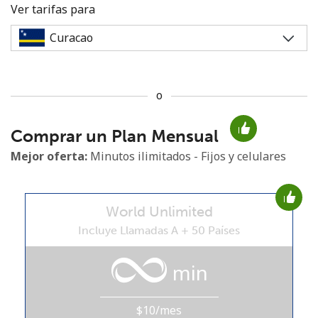
Ver tarifas para
o
No se ha creado una contraseña
Comprar un Plan Mensual
Mínimo 8 caracteres
Una letra mayúscula y una minúscula
Mejor oferta:
Minutos ilimitados - Fijos y celulares
Un número
Un caracter especial
World Unlimited
Incluye Llamadas A + 50 Países
min
Mantente en contacto para recibir nuestras mejores
ofertas.
$10/mes