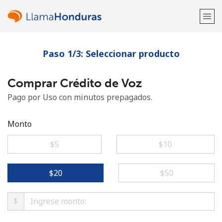
Paso 1/3: Seleccionar producto
¡Bienvenido!
Comprar Crédito de Voz
¿Ya tienes una cuenta?
Inicia sesión →
Pago por Uso con minutos prepagados.
Regístrate con
Monto
⁦$5⁩
⁦$10⁩
o
⁦$20⁩
⁦$50⁩
$