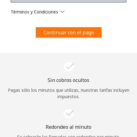
Al abrir una cuenta en este sitio web, estoy de acuerdo con
estos
Términos y condiciones.
Términos y Condiciones
Únete
Continuar con el pago
¡Hola!
Sin cobros ocultos
Inicia sesión o
REGÍSTRATE →
Pagas sólo los minutos que utilizas, nuestras tarifas incluyen
impuestos.
Redondeo al minuto
¿Olvidaste tu contraseña? →
Se cobrarán las llamadas con redondeo por minuto.