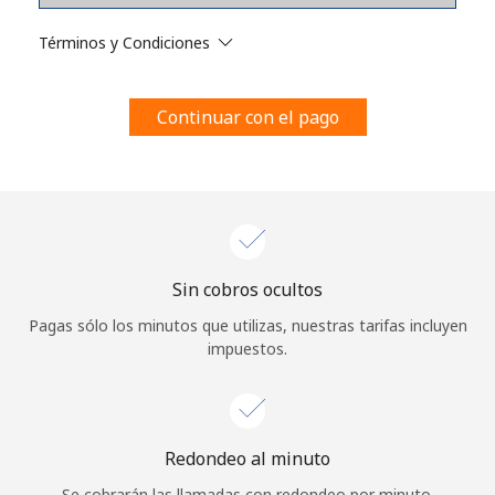
Al abrir una cuenta en este sitio web, estoy de acuerdo con
estos
Términos y condiciones.
Términos y Condiciones
Únete
Continuar con el pago
¡Hola!
Sin cobros ocultos
Inicia sesión o
REGÍSTRATE →
Pagas sólo los minutos que utilizas, nuestras tarifas incluyen
impuestos.
Redondeo al minuto
¿Olvidaste tu contraseña? →
Se cobrarán las llamadas con redondeo por minuto.