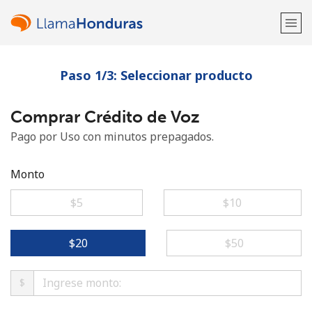
Paso 1/3: Seleccionar producto
¡Bienvenido!
Comprar Crédito de Voz
¿Ya tienes una cuenta?
Inicia sesión →
Pago por Uso con minutos prepagados.
Regístrate con
Monto
⁦$5⁩
⁦$10⁩
o
⁦$20⁩
⁦$50⁩
$