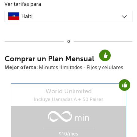
Ver tarifas para
o
No se ha creado una contraseña
Comprar un Plan Mensual
Mínimo 8 caracteres
Una letra mayúscula y una minúscula
Mejor oferta:
Minutos ilimitados - Fijos y celulares
Un número
Un caracter especial
World Unlimited
Incluye Llamadas A + 50 Países
min
Mantente en contacto para recibir nuestras mejores
ofertas.
$10/mes