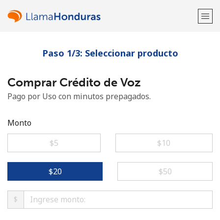
Paso 1/3: Seleccionar producto
¡Bienvenido!
Comprar Crédito de Voz
¿Ya tienes una cuenta?
Inicia sesión →
Pago por Uso con minutos prepagados.
Regístrate con
Monto
⁦$5⁩
⁦$10⁩
o
⁦$20⁩
⁦$50⁩
$