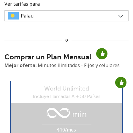
Ver tarifas para
o
No se ha creado una contraseña
Comprar un Plan Mensual
Mínimo 8 caracteres
Una letra mayúscula y una minúscula
Mejor oferta:
Minutos ilimitados - Fijos y celulares
Un número
Un caracter especial
World Unlimited
Incluye Llamadas A + 50 Países
min
Mantente en contacto para recibir nuestras mejores
ofertas.
$10/mes