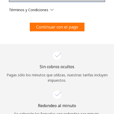
Al abrir una cuenta en este sitio web, estoy de acuerdo con
estos
Términos y condiciones.
Términos y Condiciones
Únete
Continuar con el pago
¡Hola!
Sin cobros ocultos
Inicia sesión o
REGÍSTRATE →
Pagas sólo los minutos que utilizas, nuestras tarifas incluyen
impuestos.
Redondeo al minuto
¿Olvidaste tu contraseña? →
Se cobrarán las llamadas con redondeo por minuto.