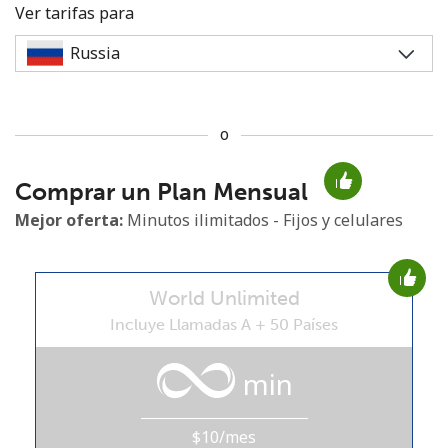
Ver tarifas para
o
No se ha creado una contraseña
Comprar un Plan Mensual
Mínimo 8 caracteres
Una letra mayúscula y una minúscula
Mejor oferta:
Minutos ilimitados - Fijos y celulares
Un número
Un caracter especial
World Unlimited
Incluye Llamadas A + 50 Países
min
Mantente en contacto para recibir nuestras mejores
ofertas.
$10/mes