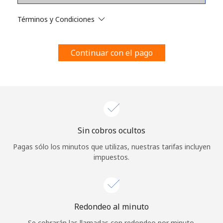
Al abrir una cuenta en este sitio web, estoy de acuerdo con
estos
Términos y condiciones.
Términos y Condiciones
Únete
Continuar con el pago
¡Hola!
Sin cobros ocultos
Inicia sesión o
REGÍSTRATE →
Pagas sólo los minutos que utilizas, nuestras tarifas incluyen
impuestos.
Redondeo al minuto
¿Olvidaste tu contraseña? →
Se cobrarán las llamadas con redondeo por minuto.