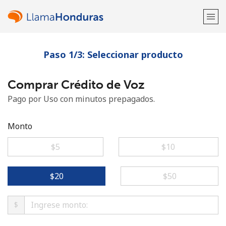
Paso 1/3: Seleccionar producto
¡Bienvenido!
Comprar Crédito de Voz
¿Ya tienes una cuenta?
Inicia sesión →
Pago por Uso con minutos prepagados.
Regístrate con
Monto
⁦$5⁩
⁦$10⁩
o
⁦$20⁩
⁦$50⁩
$