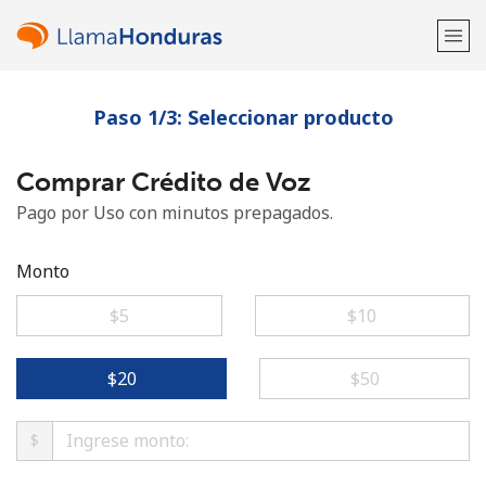
Paso 1/3: Seleccionar producto
¡Bienvenido!
Comprar Crédito de Voz
¿Ya tienes una cuenta?
Inicia sesión →
Pago por Uso con minutos prepagados.
Regístrate con
Monto
⁦$5⁩
⁦$10⁩
o
⁦$20⁩
⁦$50⁩
$