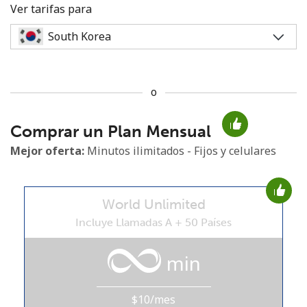
Ver tarifas para
o
No se ha creado una contraseña
Comprar un Plan Mensual
Mínimo 8 caracteres
Una letra mayúscula y una minúscula
Mejor oferta:
Minutos ilimitados - Fijos y celulares
Un número
Un caracter especial
World Unlimited
Incluye Llamadas A + 50 Países
min
Mantente en contacto para recibir nuestras mejores
ofertas.
$10/mes