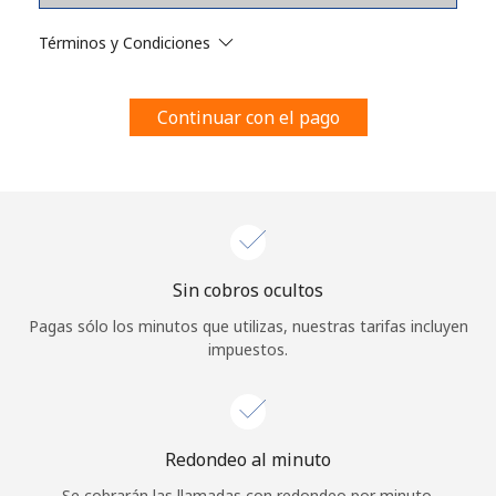
Al abrir una cuenta en este sitio web, estoy de acuerdo con
estos
Términos y condiciones.
Términos y Condiciones
Únete
Continuar con el pago
¡Hola!
Sin cobros ocultos
Inicia sesión o
REGÍSTRATE →
Pagas sólo los minutos que utilizas, nuestras tarifas incluyen
impuestos.
Redondeo al minuto
¿Olvidaste tu contraseña? →
Se cobrarán las llamadas con redondeo por minuto.