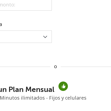
o
a
o
un Plan Mensual
No se ha creado una contraseña
Minutos ilimitados - Fijos y celulares
Mínimo 8 caracteres
Una letra mayúscula y una minúscula