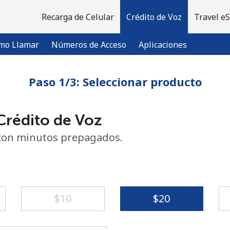
Recarga de Celular
Crédito de Voz
Travel e
mo Llamar
Números de Acceso
Aplicaciones
Paso 1/3: Seleccionar producto
¡Bienvenido!
rédito de Voz
¿Ya tienes una cuenta?
Inicia sesión →
con minutos prepagados.
Regístrate con
⁦$10⁩
⁦$20⁩