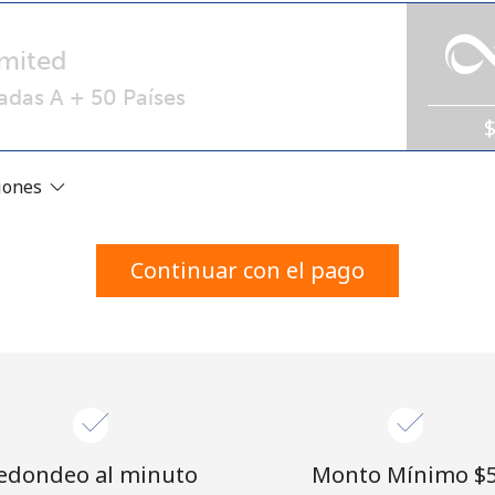
Un número
Un caracter especial
mited
adas A + 50 Países
ciones
Mantente en contacto para recibir nuestras mejores
ofertas.
Continuar con el pago
Al abrir una cuenta en este sitio web, estoy de
acuerdo con estos
Términos y condiciones.
Únete
edondeo al minuto
Monto Mínimo ⁦$5