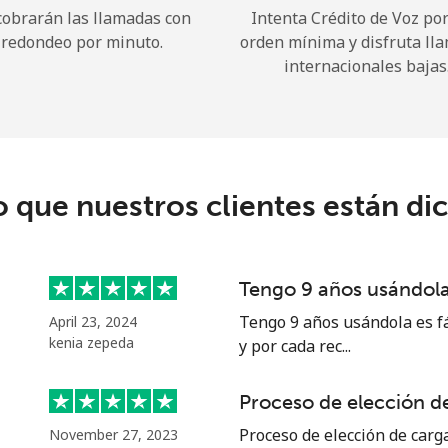
cobrarán las llamadas con
Intenta Crédito de Voz po
redondeo por minuto.
orden mínima y disfruta ll
¡Hola!
internacionales bajas
Inicia sesión o
REGÍSTRATE →
o que nuestros clientes están di
Tengo 9 años usándola 
¿Olvidaste tu contraseña? →
Tengo 9 años usándola es fá
April 23, 2024
kenia zepeda
y por cada rec...
Iniciar Sesión
Proceso de elección de
Proceso de elección de carga
November 27, 2023