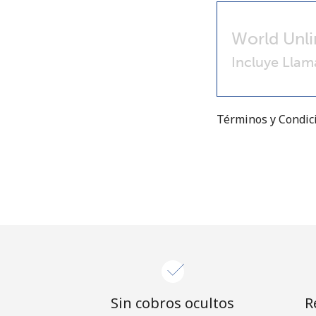
World Unli
Incluye Llam
Términos y Condi
Sin cobros ocultos
R