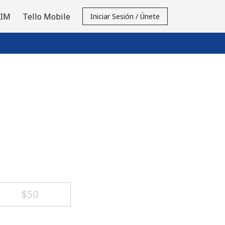
SIM
Tello Mobile
Iniciar Sesión / Únete
⁦$50⁩