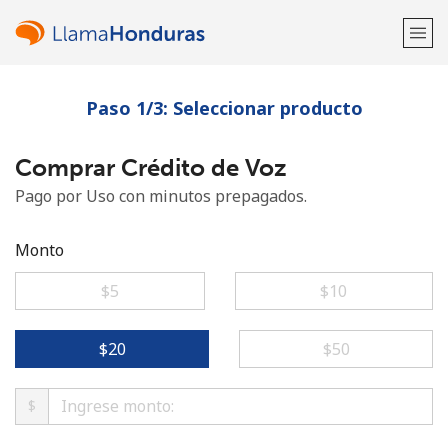
Paso 1/3: Seleccionar producto
¡Bienvenido!
Comprar Crédito de Voz
¿Ya tienes una cuenta?
Inicia sesión →
Pago por Uso con minutos prepagados.
Regístrate con
Monto
⁦$5⁩
⁦$10⁩
o
⁦$20⁩
⁦$50⁩
$