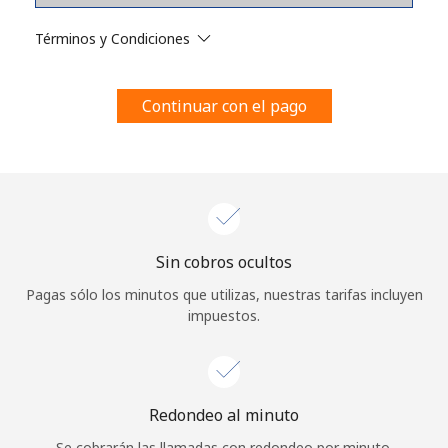
Al abrir una cuenta en este sitio web, estoy de acuerdo con
estos
Términos y condiciones.
Términos y Condiciones
Únete
Continuar con el pago
¡Hola!
Sin cobros ocultos
Inicia sesión o
REGÍSTRATE →
Pagas sólo los minutos que utilizas, nuestras tarifas incluyen
impuestos.
Redondeo al minuto
¿Olvidaste tu contraseña? →
Se cobrarán las llamadas con redondeo por minuto.