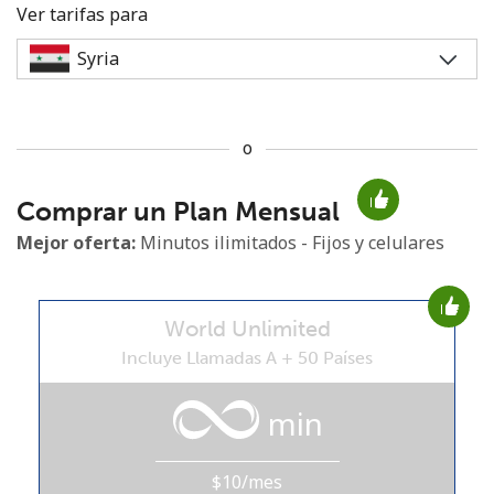
Ver tarifas para
o
No se ha creado una contraseña
Comprar un Plan Mensual
Mínimo 8 caracteres
Una letra mayúscula y una minúscula
Mejor oferta:
Minutos ilimitados - Fijos y celulares
Un número
Un caracter especial
World Unlimited
Incluye Llamadas A + 50 Países
min
Mantente en contacto para recibir nuestras mejores
ofertas.
$10/mes