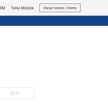
SIM
Tello Mobile
Iniciar Sesión / Únete
⁦$50⁩