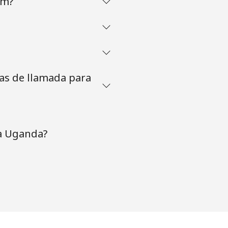
om?
tas de llamada para
 a Uganda?