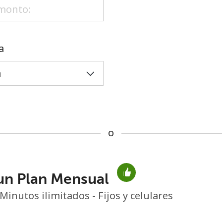
o
a
o
un Plan Mensual
No se ha creado una contraseña
Minutos ilimitados - Fijos y celulares
Mínimo 8 caracteres
Una letra mayúscula y una minúscula