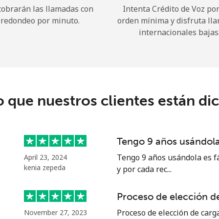
cobrarán las llamadas con
Intenta Crédito de Voz po
redondeo por minuto.
orden mínima y disfruta ll
¡Hola!
internacionales bajas
Inicia sesión o
REGÍSTRATE →
o que nuestros clientes están di
Tengo 9 años usándola 
¿Olvidaste tu contraseña? →
Tengo 9 años usándola es fá
April 23, 2024
kenia zepeda
y por cada rec...
Iniciar Sesión
Proceso de elección de
Proceso de elección de carga
November 27, 2023