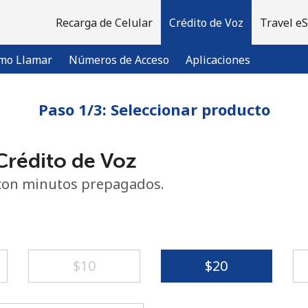
Recarga de Celular
Crédito de Voz
Travel e
mo Llamar
Números de Acceso
Aplicaciones
Paso 1/3: Seleccionar producto
¡Bienvenido!
rédito de Voz
¿Ya tienes una cuenta?
Inicia sesión →
con minutos prepagados.
Regístrate con
⁦$10⁩
⁦$20⁩