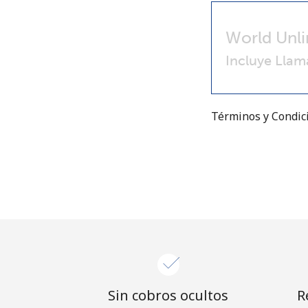
World Unli
Incluye Llam
Términos y Condi
Sin cobros ocultos
R