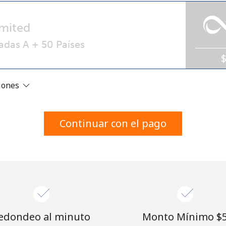
Un número
Un caracter especial
mited
adas A + 50 Países
ciones
Mantente en contacto para recibir nuestras mejores
ofertas.
Continuar con el pago
Al abrir una cuenta en este sitio web, estoy de
acuerdo con estos
Términos y condiciones.
Únete
edondeo al minuto
Monto Mínimo ⁦$5