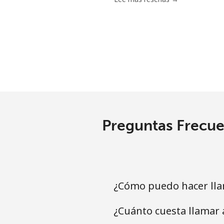
Línea fija
⁦
Celular
⁦
Argentina
Línea fija
⁦
Preguntas Frecue
Celular
⁦
Armenia
¿Cómo puedo hacer lla
Línea fija
⁦
¿Cuánto cuesta llamar
Celular
⁦