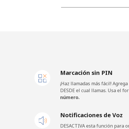
Celular
⁦
Algeria
Línea fija
⁦
Celular
⁦
Marcación sin PIN
American Samoa
¡Haz llamadas más fácil! Agrega
Línea fija
⁦
DESDE el cual llamas. Usa el fo
número.
Celular
⁦
Notificaciones de Voz
Andorra
DESACTIVA esta función para om