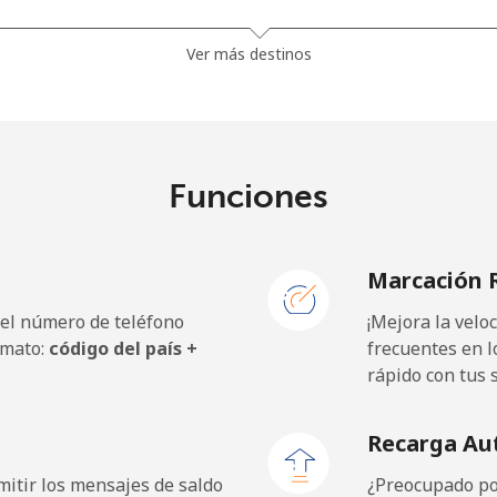
48.5¢⁩
20 min por ⁦$10⁩
Ver más destinos
10.5¢⁩
95 min por ⁦$10⁩
Funciones
98.9¢⁩
10 min por ⁦$10⁩
Marcación 
 el número de teléfono
¡Mejora la vel
19.5¢⁩
51 min por ⁦$10⁩
rmato:
código del país +
frecuentes en l
rápido con tus 
21.5¢⁩
46 min por ⁦$10⁩
Recarga Au
itir los mensajes de saldo
¿Preocupado por