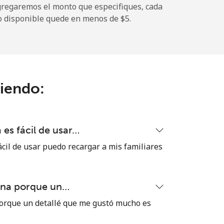
gregaremos el monto que especifiques, cada
-
o disponible quede en menos de ⁦$5⁩.
⁦11¢⁩
ciendo:
-
⁦32¢⁩
es fácil de usar…
cil de usar puedo recargar a mis familiares
-
ena porque un…
⁦5¢⁩
orque un detallé que me gustó mucho es