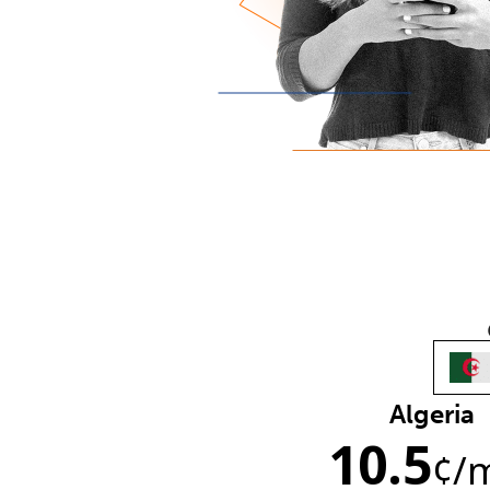
Algeria
10.5
¢
/