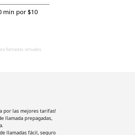
0 min por ⁦$10⁩
ara llamadas virtuales
 por las mejores tarifas!
s de llamada prepagadas,
a.
de llamadas fácil, seguro