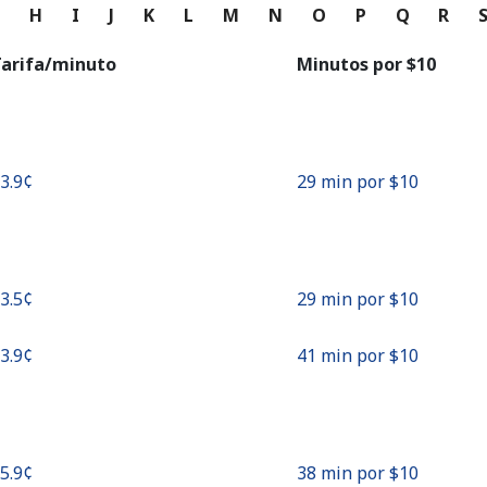
o
G
H
I
J
K
L
M
N
O
P
Q
R
Continuar con
arifa/minuto
Minutos por ⁦$10⁩
33.9¢⁩
29 min por ⁦$10⁩
33.5¢⁩
29 min por ⁦$10⁩
23.9¢⁩
41 min por ⁦$10⁩
25.9¢⁩
38 min por ⁦$10⁩