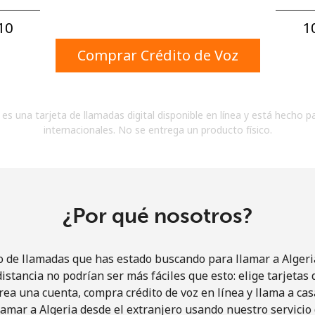
Un número
Un caracter especial
0⁩
1
Comprar Crédito de Voz
es una tarjeta de llamadas digital disponible en línea y está hecho p
internacionales. No se entrega un producto físico.
Mantente en contacto para recibir nuestras mejores
ofertas.
Al abrir una cuenta en este sitio web, estoy de
acuerdo con estos
Términos y condiciones.
¿Por qué nosotros?
Únete
o de llamadas que has estado buscando para llamar a Algeria
istancia no podrían ser más fáciles que esto: elige tarjeta
rea una cuenta, compra crédito de voz en línea y llama a cas
amar a Algeria desde el extranjero usando nuestro servicio 