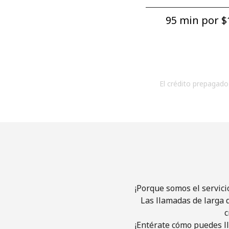
95 min por ⁦$1
El crédito prepagado 
¡Porque somos el servici
Las llamadas de larga d
c
¡Entérate cómo puedes ll