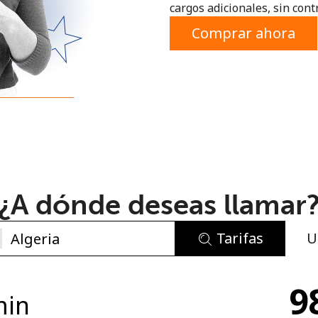
cargos adicionales, sin contr
o
Comprar ahora
¿A dónde deseas llamar
Tarifas
U
No se ha creado una contraseña
9
Mínimo 8 caracteres
min
Una letra mayúscula y una minúscula