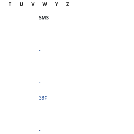
S
T
U
V
W
Y
Z
SMS
-
-
⁦38¢⁩
-