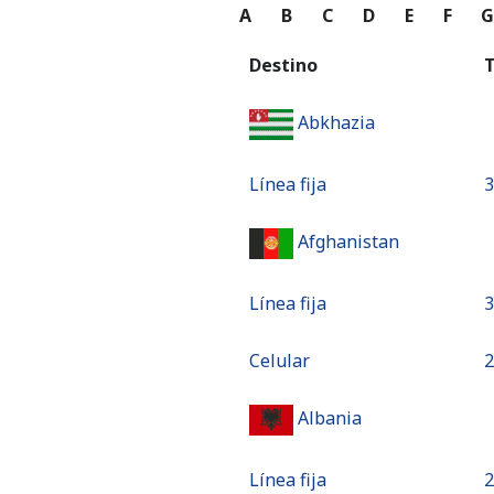
A
B
C
D
E
F
Destino
T
Abkhazia
Línea fija
⁦
Afghanistan
Línea fija
⁦
Celular
⁦
Albania
Línea fija
⁦