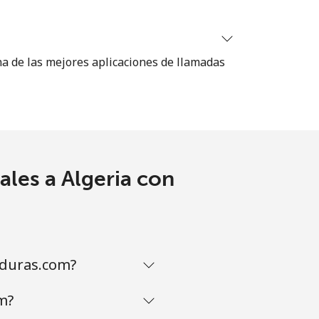
-
na de las mejores aplicaciones de llamadas
⁦11¢⁩
-
les a Algeria con
⁦14¢⁩
nduras.com?
-
m?
-