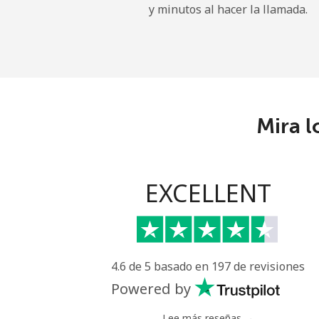
y minutos al hacer la llamada.
Línea fija
⁦
Celular
⁦
Angola
Mira l
Línea fija
⁦
Celular
⁦
EXCELLENT
Anguilla
Línea fija
⁦
4.6 de 5 basado en 197 de revisiones
Celular
⁦
Powered by
Antigua And Barbuda
Lee más reseñas →