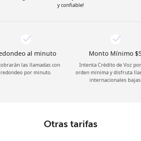
y confiable!
¡Hola!
Inicia sesión o
REGÍSTRATE →
edondeo al minuto
Monto Mínimo ⁦$5
cobrarán las llamadas con
Intenta Crédito de Voz po
redondeo por minuto.
orden mínima y disfruta ll
internacionales bajas
¿Olvidaste tu contraseña? →
Iniciar Sesión
Otras tarifas