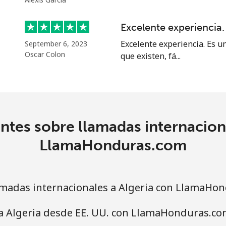
33.9¢⁩
29 min por ⁦$10⁩
Excelente experiencia.
Excelente experiencia. Es u
September 6, 2023
33.9¢⁩
29 min por ⁦$10⁩
Oscar Colon
que existen, fá...
1.7¢⁩
588 min por ⁦$10⁩
ntes sobre llamadas internaciona
20.5¢⁩
48 min por ⁦$10⁩
LlamaHonduras.com
madas internacionales a Algeria con LlamaHo
26.5¢⁩
37 min por ⁦$10⁩
 a Algeria desde EE. UU. con LlamaHonduras.co
32.5¢⁩
30 min por ⁦$10⁩