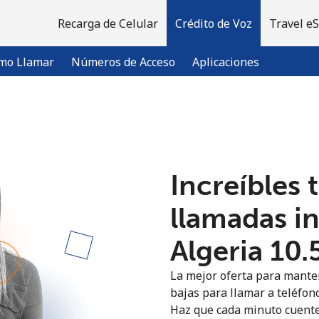
Recarga de Celular
Crédito de Voz
Travel e
mo Llamar
Números de Acceso
Aplicaciones
¡Bienvenido!
Increíbles 
¿Ya tienes una cuenta?
Inicia sesión →
llamadas i
Regístrate con
Algeria ⁦10.
La mejor oferta para manten
bajas para llamar a teléfono
Haz que cada minuto cuente