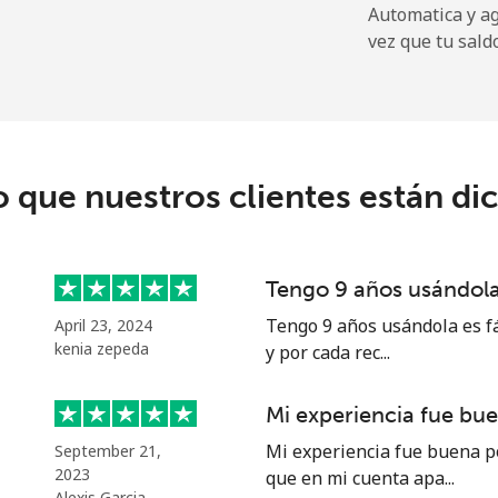
Automatica y a
9.9¢⁩
101 min por ⁦$10⁩
vez que tu sald
29.9¢⁩
33 min por ⁦$10⁩
o que nuestros clientes están di
39.9¢⁩
25 min por ⁦$10⁩
56.5¢⁩
17 min por ⁦$10⁩
Tengo 9 años usándola 
Tengo 9 años usándola es fá
April 23, 2024
kenia zepeda
y por cada rec...
33.5¢⁩
29 min por ⁦$10⁩
Mi experiencia fue bu
34.9¢⁩
28 min por ⁦$10⁩
Mi experiencia fue buena p
September 21,
2023
que en mi cuenta apa...
Alexis Garcia