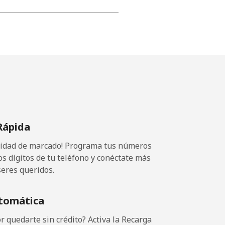
⁦11¢⁩
-
-
Rápida
ocidad de marcado! Programa tus números
-
os dígitos de tu teléfono y conéctate más
seres queridos.
-
tomática
 quedarte sin crédito? Activa la Recarga