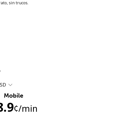
ato, sin trucos.
?
SD
Mobile
8.9
¢
/min