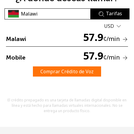
Tarifas
USD
57.9
¢
/min
Malawi
No se ha creado una contraseña
57.9
¢
/min
Mobile
Mínimo 8 caracteres
Una letra mayúscula y una minúscula
Un número
Comprar Crédito de Voz
Un caracter especial
El crédito prepagado es una tarjeta de llamadas digital disponible en
línea y está hecho para llamadas virtuales internacionales. No se
entrega un producto físico.
Mantente en contacto para recibir nuestras mejores
ofertas.