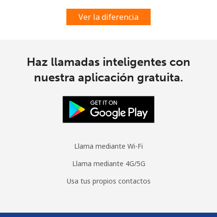
All country
⁦70.9¢⁩
14 min por
-
Ver la diferencia
⁦$10⁩
Moldova
Haz llamadas inteligentes con
Línea fija
⁦38.9¢⁩
25 min por
-
nuestra aplicación gratuita.
⁦$10⁩
Celular
⁦39.9¢⁩
25 min por
⁦32¢⁩
⁦$10⁩
Monaco
Llama mediante Wi-Fi
Llama mediante 4G/5G
Línea fija
⁦42.5¢⁩
23 min por
-
⁦$10⁩
Usa tus propios contactos
Celular
⁦53.5¢⁩
18 min por
⁦10¢⁩
⁦$10⁩