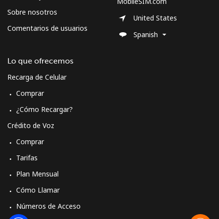
MobileSIM.com
Sobre nosotros
All country
⁦36.5¢⁩
27 min por
-
United States
⁦$10⁩
Comentarios de usuarios
Spanish
Morocco
Lo que ofrecemos
Recarga de Celular
Línea fija
⁦18.5¢⁩
54 min por
-
⁦$10⁩
Comprar
¿Cómo Recargar?
Celular
⁦78.5¢⁩
12 min por
-
⁦$10⁩
Crédito de Voz
Comprar
Mozambique
Tarifas
Línea fija
⁦34.9¢⁩
28 min por
-
Plan Mensual
⁦$10⁩
Cómo Llamar
Números de Acceso
Celular
⁦35.9¢⁩
27 min por
-
⁦$10⁩