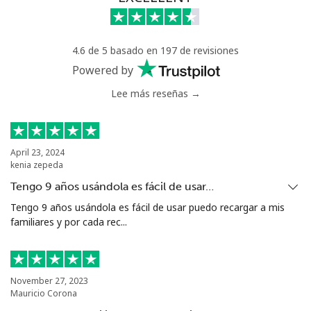
⁦$10⁩
Mali
4.6 de 5 basado en 197 de revisiones
Powered by
Línea fija
⁦53.9¢⁩
18 min por
-
Lee más reseñas →
⁦$10⁩
Celular
⁦53.9¢⁩
18 min por
⁦17¢⁩
⁦$10⁩
April 23, 2024
kenia zepeda
Malta
Tengo 9 años usándola es fácil de usar…
Tengo 9 años usándola es fácil de usar puedo recargar a mis
Línea fija
⁦39.5¢⁩
25 min por
-
familiares y por cada rec...
⁦$10⁩
Celular
⁦58.5¢⁩
17 min por
⁦8¢⁩
⁦$10⁩
November 27, 2023
Mauricio Corona