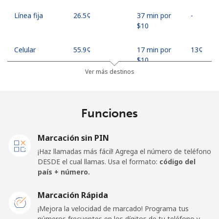
Línea fija
⁦26.5¢⁩
37 min por
-
⁦$10⁩
Celular
⁦55.9¢⁩
17 min por
⁦13¢⁩
⁦$10⁩
Ver más destinos
Madagascar
Funciones
Línea fija
⁦81.9¢⁩
12 min por
-
⁦$10⁩
Marcación sin PIN
Celular
⁦88.5¢⁩
11 min por
-
¡Haz llamadas más fácil! Agrega el número de teléfono
⁦$10⁩
DESDE el cual llamas. Usa el formato:
código del
país + número.
Malawi
Marcación Rápida
Línea fija
⁦57.9¢⁩
17 min por
-
¡Mejora la velocidad de marcado! Programa tus
⁦$10⁩
números frecuentes en los dígitos de tu teléfono y