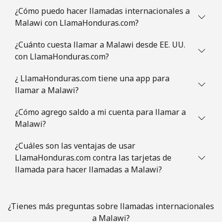
Celular
⁦30.9¢⁩
32 min por
-
¿Cómo puedo hacer llamadas internacionales a
⁦$10⁩
Malawi con LlamaHonduras.com?
Mauritania
¿Cuánto cuesta llamar a Malawi desde EE. UU.
con LlamaHonduras.com?
Línea fija
⁦86.9¢⁩
11 min por
-
⁦$10⁩
¿ LlamaHonduras.com tiene una app para
llamar a Malawi?
Celular
⁦89.5¢⁩
11 min por
-
⁦$10⁩
¿Cómo agrego saldo a mi cuenta para llamar a
Malawi?
Mauritius
¿Cuáles son las ventajas de usar
LlamaHonduras.com contra las tarjetas de
Línea fija
⁦8.5¢⁩
117 min por
-
llamada para hacer llamadas a Malawi?
⁦$10⁩
Celular
⁦7.5¢⁩
133 min por
⁦32¢⁩
¿Tienes más preguntas sobre llamadas internacionales
⁦$10⁩
a Malawi?