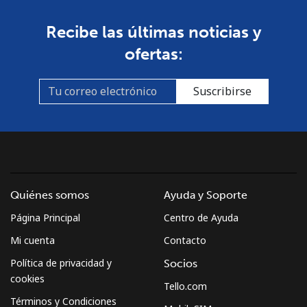
Mongolia
Recibe las últimas noticias y
ofertas:
Línea fija
⁦3.5¢⁩
285 min por
-
⁦$10⁩
Suscribirse
Celular
⁦2.6¢⁩
384 min por
-
⁦$10⁩
Montenegro
Línea fija
⁦41.5¢⁩
24 min por
-
Quiénes somos
Ayuda y Soporte
⁦$10⁩
Página Principal
Centro de Ayuda
Mi cuenta
Contacto
Celular
⁦59.5¢⁩
16 min por
-
⁦$10⁩
Política de privacidad y
Socios
cookies
Tello.com
Montserrat
Términos y Condiciones