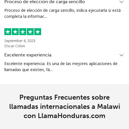
Mariana Islands
Proceso de elección de carga sencillo
Proceso de elección de carga sencillo, indica ejecutarla si está
completa la informac...
All country
⁦10.5¢⁩
95 min por
-
⁦$10⁩
Marshall Islands
September 6, 2023
Oscar Colon
Línea fija
⁦32.9¢⁩
30 min por
-
Excelente experiencia.
⁦$10⁩
Excelente experiencia. Es una de las mejores aplicaciones de
llamadas que existen, fá...
Celular
⁦32.9¢⁩
30 min por
-
⁦$10⁩
Martinique
Preguntas Frecuentes sobre
llamadas internacionales a Malawi
Línea fija
⁦6.9¢⁩
144 min por
-
con LlamaHonduras.com
⁦$10⁩