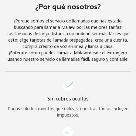
Al abrir una cuenta en este sitio web, estoy de acuerdo con
¿Por qué nosotros?
estos
Términos y condiciones.
¡Porque somos el servicio de llamadas que has estado
buscando para llamar a Malawi por las mejores tarifas!
Únete
Las llamadas de larga distancia no podrían ser más fáciles que
esto: elige tarjetas de llamada prepagadas, crea una cuenta,
compra crédito de voz en línea y llama a casa.
¡Entérate cómo puedes llamar a Malawi desde el extranjero
usando nuestro servicio de llamadas fácil, seguro y confiable!
¡Hola!
Inicia sesión o
REGÍSTRATE →
Sin cobros ocultos
Pagas sólo los minutos que utilizas, nuestras tarifas incluyen
impuestos.
¿Olvidaste tu contraseña? →