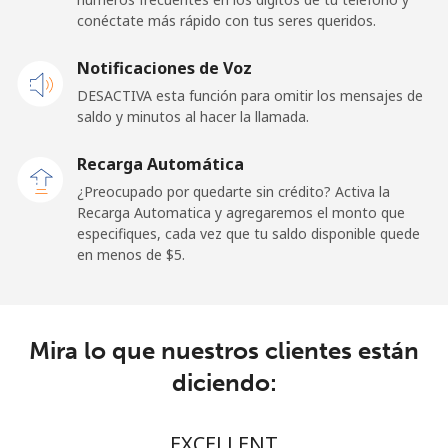
conéctate más rápido con tus seres queridos.
Celular
⁦57.9¢⁩
17 min por
-
Notificaciones de Voz
⁦$10⁩
DESACTIVA esta función para omitir los mensajes de
saldo y minutos al hacer la llamada.
Malaysia
Recarga Automática
Línea fija
⁦1.5¢⁩
665 min por
-
¿Preocupado por quedarte sin crédito? Activa la
⁦$10⁩
Recarga Automatica y agregaremos el monto que
especifiques, cada vez que tu saldo disponible quede
Celular
⁦1.5¢⁩
665 min por
-
en menos de ⁦$5⁩.
⁦$10⁩
Maldives
Mira lo que nuestros clientes están
Línea fija
⁦109.9¢⁩
9 min por
-
diciendo:
⁦$10⁩
Celular
⁦108.9¢⁩
9 min por
-
EXCELLENT