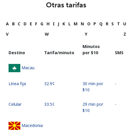
Otras tarifas
A
B
C
D
E
F
G
H
I
J
K
L
M
N
O
P
Q
R
S
T
U
V
W
Y
Z
Minutos
Destino
Tarifa/minuto
por ⁦$10⁩
SMS
Macau
Línea fija
⁦32.9¢⁩
30 min por
-
⁦$10⁩
Celular
⁦33.5¢⁩
29 min por
-
⁦$10⁩
Macedonia