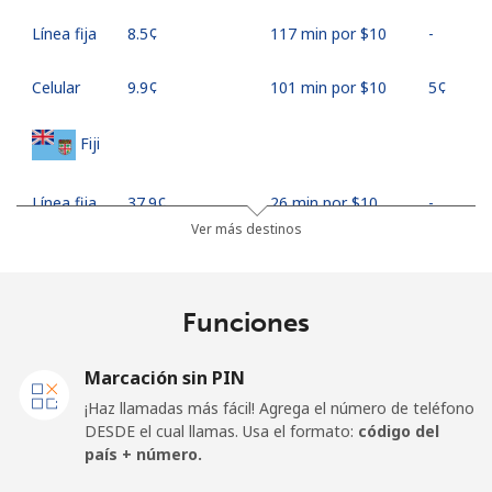
Línea fija
⁦8.5¢⁩
117 min por ⁦$10⁩
-
Celular
⁦9.9¢⁩
101 min por ⁦$10⁩
⁦5¢⁩
Fiji
Línea fija
⁦37.9¢⁩
26 min por ⁦$10⁩
-
Ver más destinos
Celular
⁦37.5¢⁩
26 min por ⁦$10⁩
⁦17¢⁩
Finland
Funciones
Línea fija
⁦35.5¢⁩
28 min por ⁦$10⁩
-
Marcación sin PIN
¡Haz llamadas más fácil! Agrega el número de teléfono
Celular
⁦34.5¢⁩
28 min por ⁦$10⁩
⁦11¢⁩
DESDE el cual llamas. Usa el formato:
código del
país + número.
France