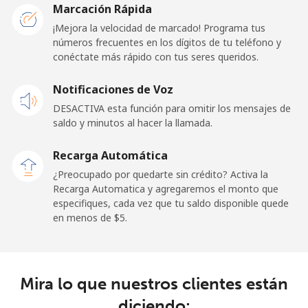
Marcación Rápida
¡Mejora la velocidad de marcado! Programa tus
Línea fija
⁦1.5¢⁩
665 min por ⁦$10⁩
-
números frecuentes en los dígitos de tu teléfono y
conéctate más rápido con tus seres queridos.
Celular
⁦2.4¢⁩
416 min por ⁦$10⁩
-
Notificaciones de Voz
French Guiana
DESACTIVA esta función para omitir los mensajes de
saldo y minutos al hacer la llamada.
Línea fija
⁦4.9¢⁩
204 min por ⁦$10⁩
-
Recarga Automática
Celular
⁦30.9¢⁩
32 min por ⁦$10⁩
-
¿Preocupado por quedarte sin crédito? Activa la
Recarga Automatica y agregaremos el monto que
especifiques, cada vez que tu saldo disponible quede
French Polynesia
en menos de ⁦$5⁩.
Línea fija
⁦33.9¢⁩
29 min por ⁦$10⁩
-
Celular
⁦33.9¢⁩
29 min por ⁦$10⁩
⁦11¢⁩
Mira lo que nuestros clientes están
diciendo: