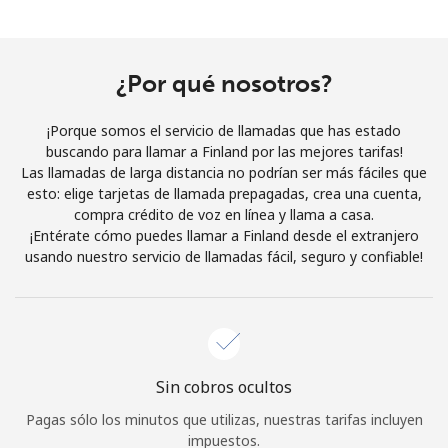
Al abrir una cuenta en este sitio web, estoy de acuerdo con
estos
Términos y condiciones.
¿Por qué nosotros?
Únete
¡Porque somos el servicio de llamadas que has estado
buscando para llamar a Finland por las mejores tarifas!
Las llamadas de larga distancia no podrían ser más fáciles que
esto: elige tarjetas de llamada prepagadas, crea una cuenta,
¡Hola!
compra crédito de voz en línea y llama a casa.
¡Entérate cómo puedes llamar a Finland desde el extranjero
usando nuestro servicio de llamadas fácil, seguro y confiable!
Inicia sesión o
REGÍSTRATE →
Sin cobros ocultos
¿Olvidaste tu contraseña? →
Pagas sólo los minutos que utilizas, nuestras tarifas incluyen
impuestos.