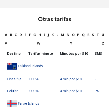
Otras tarifas
A
B
C
D
E
F
G
H
I
J
K
L
M
N
O
P
Q
R
S
T
U
V
W
Y
Z
Destino
Tarifa/minuto
Minutos por ⁦$10⁩
SMS
Falkland Islands
Línea fija
⁦237.5¢⁩
4 min por ⁦$10⁩
-
Celular
⁦237.9¢⁩
4 min por ⁦$10⁩
⁦7¢⁩
Faroe Islands