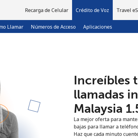
Recarga de Celular
Crédito de Voz
Travel e
mo Llamar
Números de Acceso
Aplicaciones
¡Bienvenido!
Increíbles 
¿Ya tienes una cuenta?
Inicia sesión →
llamadas i
Regístrate con
Malaysia ⁦1
La mejor oferta para manten
bajas para llamar a teléfono
Haz que cada minuto cuente