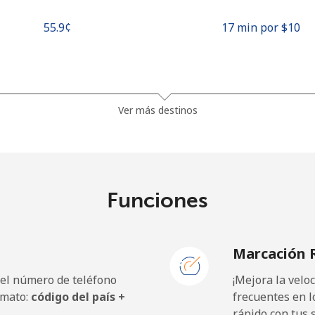
⁦55.9¢⁩
17 min por ⁦$10⁩
⁦81.9¢⁩
12 min por ⁦$10⁩
Ver más destinos
⁦88.5¢⁩
11 min por ⁦$10⁩
Funciones
⁦57.9¢⁩
17 min por ⁦$10⁩
Marcación 
⁦57.9¢⁩
17 min por ⁦$10⁩
 el número de teléfono
¡Mejora la vel
rmato:
código del país +
frecuentes en l
rápido con tus 