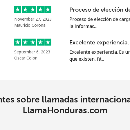
Proceso de elección de
⁦39.5¢⁩
25 min por ⁦$10⁩
Proceso de elección de carga
November 27, 2023
Mauricio Corona
la informac...
⁦58.5¢⁩
17 min por ⁦$10⁩
Excelente experiencia.
Excelente experiencia. Es u
September 6, 2023
Oscar Colon
que existen, fá...
⁦10.5¢⁩
95 min por ⁦$10⁩
⁦32.9¢⁩
30 min por ⁦$10⁩
tes sobre llamadas internaciona
⁦32.9¢⁩
30 min por ⁦$10⁩
LlamaHonduras.com