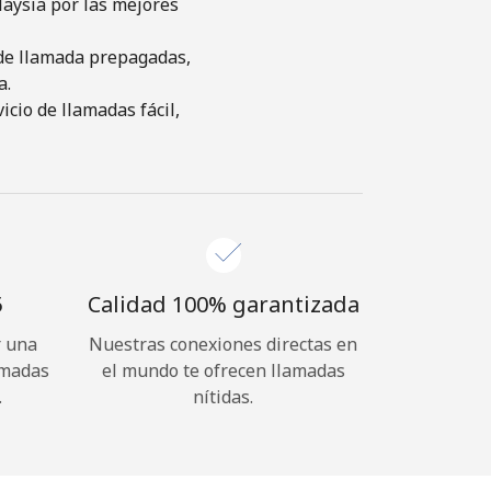
laysia por las mejores
s de llamada prepagadas,
a.
cio de llamadas fácil,
⁩
Calidad 100% garantizada
r una
Nuestras conexiones directas en
amadas
el mundo te ofrecen llamadas
.
nítidas.