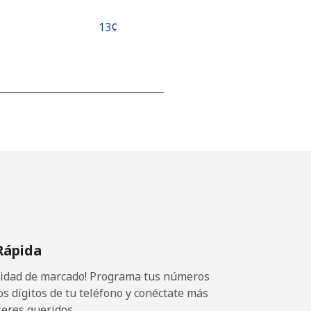
⁦13¢⁩
-
-
-
Rápida
-
ocidad de marcado! Programa tus números
os dígitos de tu teléfono y conéctate más
seres queridos.