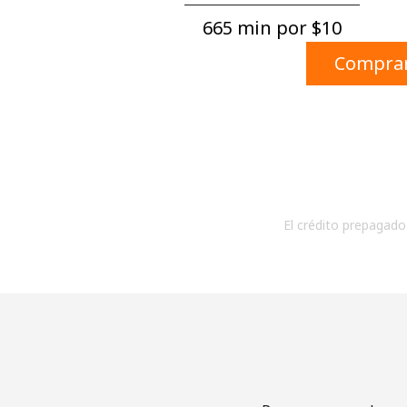
665 min por ⁦$10⁩
Comprar
El crédito prepagado 