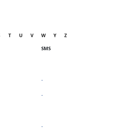
S
T
U
V
W
Y
Z
SMS
-
-
-