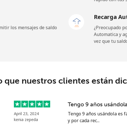
⁦1.5¢⁩
665 min por ⁦$10⁩
Recarga Au
⁦1.5¢⁩
665 min por ⁦$10⁩
itir los mensajes de saldo
¿Preocupado por
Automatica y a
vez que tu sald
⁦109.9¢⁩
9 min por ⁦$10⁩
⁦108.9¢⁩
9 min por ⁦$10⁩
o que nuestros clientes están di
⁦53.9¢⁩
18 min por ⁦$10⁩
Tengo 9 años usándola 
⁦53.9¢⁩
18 min por ⁦$10⁩
Tengo 9 años usándola es fá
April 23, 2024
kenia zepeda
y por cada rec...