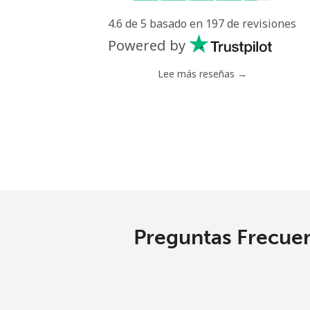
4.6 de 5 basado en 197 de revisiones
Línea fija
Powered by
Celular
Lee más reseñas →
Mariana Islands
All country
Marshall Islands
Línea fija
Preguntas Frecuen
Celular
Martinique