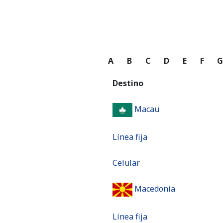
A
B
C
D
E
F
Destino
Macau
Línea fija
Celular
Macedonia
Línea fija