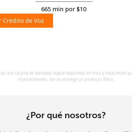
Un número
665 min por ⁦$10⁩
Un caracter especial
 Crédito de Voz
Mantente en contacto para recibir nuestras mejores
ofertas.
es una tarjeta de llamadas digital disponible en línea y está hecho p
Al abrir una cuenta en este sitio web, estoy de
internacionales. No se entrega un producto físico.
acuerdo con estos
Términos y condiciones.
Únete
¿Por qué nosotros?