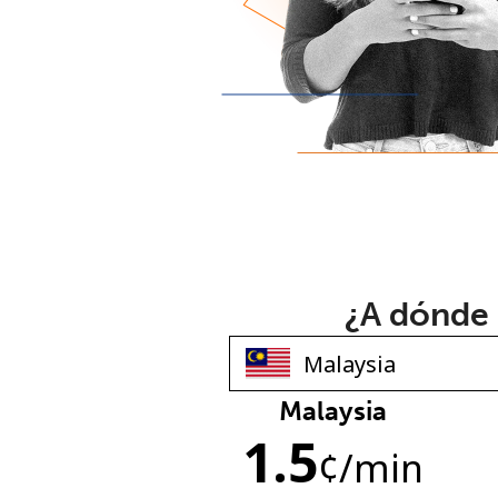
¿A dónde 
Malaysia
1.5
¢
/min