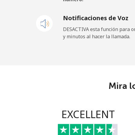
Línea fija
Notificaciones de Voz
Celular
DESACTIVA esta función para om
y minutos al hacer la llamada.
Maldives
Línea fija
Celular
Mira l
Mali
Línea fija
EXCELLENT
Celular
Malta