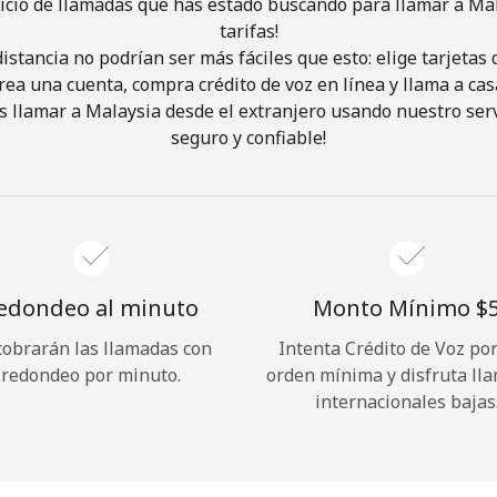
icio de llamadas que has estado buscando para llamar a Ma
tarifas!
istancia no podrían ser más fáciles que esto: elige tarjeta
¡Hola!
rea una cuenta, compra crédito de voz en línea y llama a cas
 llamar a Malaysia desde el extranjero usando nuestro servi
Inicia sesión o
REGÍSTRATE →
seguro y confiable!
edondeo al minuto
Monto Mínimo ⁦$5
cobrarán las llamadas con
Intenta Crédito de Voz po
¿Olvidaste tu contraseña? →
redondeo por minuto.
orden mínima y disfruta ll
internacionales bajas
Iniciar Sesión