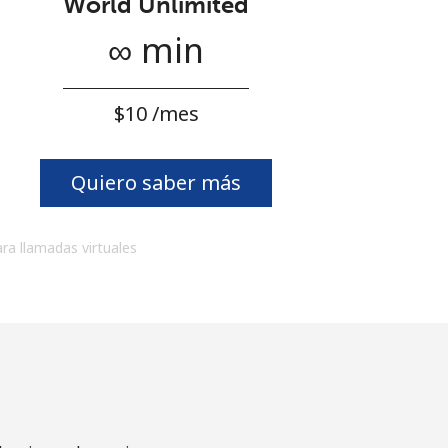
World Unlimited
∞ min
⁦$10⁩ /mes
Quiero saber más
ara llamadas virtuales