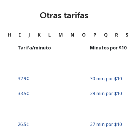
o
Otras tarifas
Continuar con
G
H
I
J
K
L
M
N
O
P
Q
R
Tarifa/minuto
Minutos por ⁦$10⁩
⁦32.9¢⁩
30 min por ⁦$10⁩
⁦33.5¢⁩
29 min por ⁦$10⁩
⁦26.5¢⁩
37 min por ⁦$10⁩