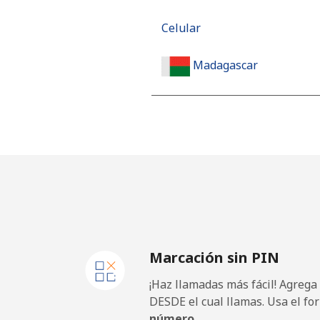
Celular
Madagascar
Línea fija
Celular
Malawi
Línea fija
Marcación sin PIN
Celular
¡Haz llamadas más fácil! Agrega
Malaysia
DESDE el cual llamas. Usa el fo
número.