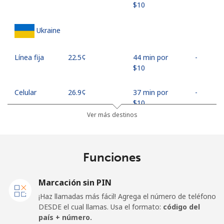
⁦$10⁩
Ukraine
Línea fija
⁦22.5¢⁩
44 min por
-
⁦$10⁩
Celular
⁦26.9¢⁩
37 min por
-
⁦$10⁩
Ver más destinos
United Arab Emirates
Funciones
Línea fija
⁦23.5¢⁩
42 min por
-
⁦$10⁩
Marcación sin PIN
Celular
⁦21.5¢⁩
46 min por
⁦13¢⁩
¡Haz llamadas más fácil! Agrega el número de teléfono
⁦$10⁩
DESDE el cual llamas. Usa el formato:
código del
país + número.