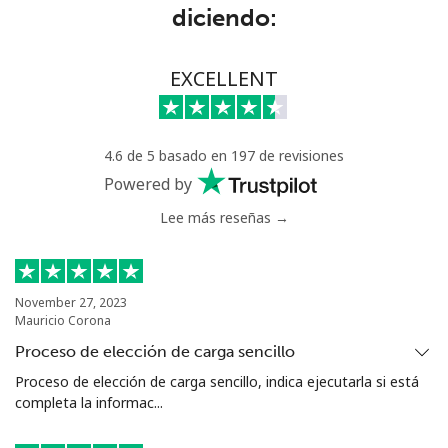
Línea fija
⁦9.5¢⁩
105 min por
-
diciendo:
⁦$10⁩
Celular
⁦24.9¢⁩
40 min por
⁦5¢⁩
EXCELLENT
⁦$10⁩
Montevideo
⁦6.5¢⁩
153 min por
-
4.6 de 5 basado en 197 de revisiones
⁦$10⁩
Powered by
Us Virgin Islands
Lee más reseñas →
All country
⁦17.5¢⁩
57 min por
-
⁦$10⁩
November 27, 2023
Mauricio Corona
Uzbekistan
Proceso de elección de carga sencillo
Proceso de elección de carga sencillo, indica ejecutarla si está
Línea fija
⁦16.9¢⁩
59 min por
-
completa la informac...
⁦$10⁩