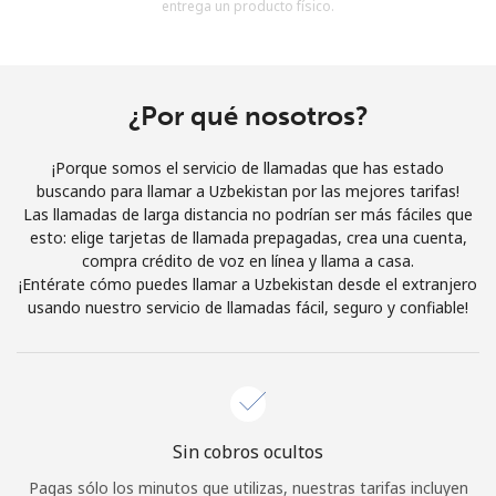
entrega un producto físico.
Al abrir una cuenta en este sitio web, estoy de acuerdo con
estos
Términos y condiciones.
Únete
¿Por qué nosotros?
¡Porque somos el servicio de llamadas que has estado
buscando para llamar a Uzbekistan por las mejores tarifas!
Las llamadas de larga distancia no podrían ser más fáciles que
¡Hola!
esto: elige tarjetas de llamada prepagadas, crea una cuenta,
compra crédito de voz en línea y llama a casa.
¡Entérate cómo puedes llamar a Uzbekistan desde el extranjero
Inicia sesión o
REGÍSTRATE →
usando nuestro servicio de llamadas fácil, seguro y confiable!
Sin cobros ocultos
¿Olvidaste tu contraseña? →
Pagas sólo los minutos que utilizas, nuestras tarifas incluyen