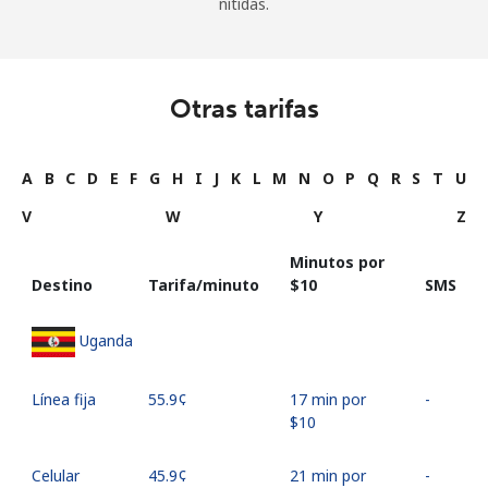
nítidas.
Otras tarifas
A
B
C
D
E
F
G
H
I
J
K
L
M
N
O
P
Q
R
S
T
U
V
W
Y
Z
Minutos por
Destino
Tarifa/minuto
⁦$10⁩
SMS
Uganda
Línea fija
⁦55.9¢⁩
17 min por
-
⁦$10⁩
Celular
⁦45.9¢⁩
21 min por
-