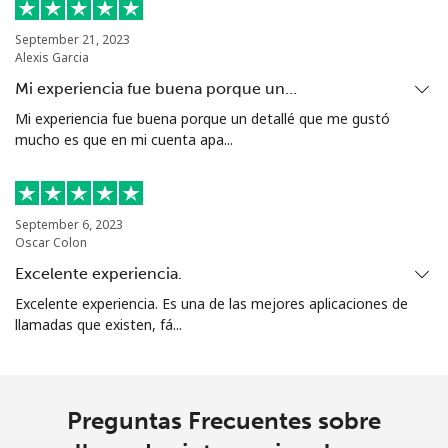
Celular
⁦16.9¢⁩
59 min por
⁦38¢⁩
⁦$10⁩
September 21, 2023
Alexis Garcia
Tashkent
⁦16.5¢⁩
60 min por
-
Mi experiencia fue buena porque un…
⁦$10⁩
Mi experiencia fue buena porque un detallé que me gustó
mucho es que en mi cuenta apa...
September 6, 2023
Oscar Colon
Excelente experiencia.
Excelente experiencia. Es una de las mejores aplicaciones de
llamadas que existen, fá...
Preguntas Frecuentes sobre