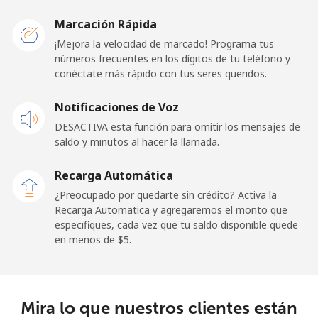
United Kingdom
Marcación Rápida
Línea fija
⁦1.5¢⁩
665 min por
-
¡Mejora la velocidad de marcado! Programa tus
⁦$10⁩
números frecuentes en los dígitos de tu teléfono y
conéctate más rápido con tus seres queridos.
Celular
⁦2.4¢⁩
416 min por
⁦8¢⁩
Notificaciones de Voz
⁦$10⁩
DESACTIVA esta función para omitir los mensajes de
Premium
⁦42.5¢⁩
23 min por
-
saldo y minutos al hacer la llamada.
⁦$10⁩
Recarga Automática
United States
¿Preocupado por quedarte sin crédito? Activa la
Recarga Automatica y agregaremos el monto que
especifiques, cada vez que tu saldo disponible quede
All country
⁦1.5¢⁩
665 min por
-
en menos de ⁦$5⁩.
⁦$10⁩
Uruguay
Mira lo que nuestros clientes están