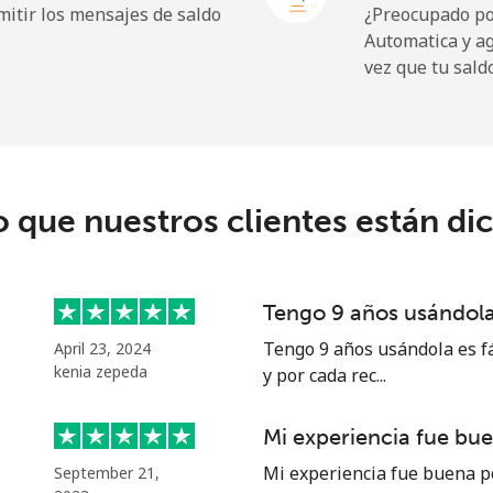
itir los mensajes de saldo
¿Preocupado por
Automatica y a
vez que tu sald
⁦12.9¢⁩
77 min por ⁦$10⁩
⁦33.9¢⁩
29 min por ⁦$10⁩
o que nuestros clientes están di
⁦8.9¢⁩
112 min por ⁦$10⁩
Tengo 9 años usándola 
⁦23.5¢⁩
42 min por ⁦$10⁩
Tengo 9 años usándola es fá
April 23, 2024
kenia zepeda
y por cada rec...
Mi experiencia fue bu
⁦22.9¢⁩
43 min por ⁦$10⁩
Mi experiencia fue buena p
September 21,