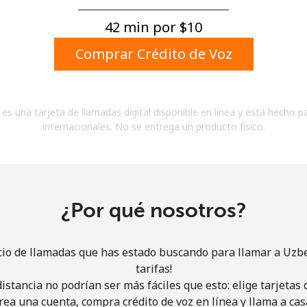
Un número
Un caracter especial
42 min por ⁦$10⁩
Comprar Crédito de Voz
es una tarjeta de llamadas digital disponible en línea y está hecho p
internacionales. No se entrega un producto físico.
Mantente en contacto para recibir nuestras mejores
ofertas.
Al abrir una cuenta en este sitio web, estoy de
acuerdo con estos
Términos y condiciones.
¿Por qué nosotros?
Únete
cio de llamadas que has estado buscando para llamar a Uzb
tarifas!
istancia no podrían ser más fáciles que esto: elige tarjeta
rea una cuenta, compra crédito de voz en línea y llama a cas