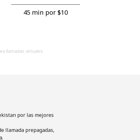
45 min por ⁦$10⁩
ara llamadas virtuales
ekistan por las mejores
s de llamada prepagadas,
a.