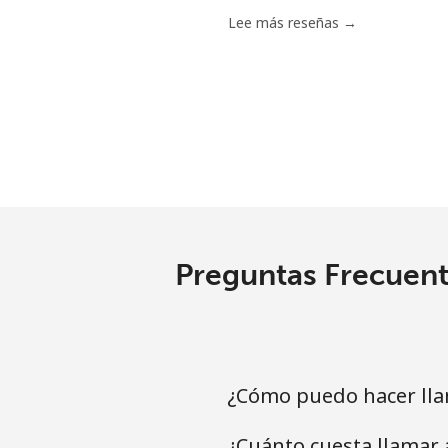
Celular
Lee más reseñas →
Tashkent
Preguntas Frecuent
¿Cómo puedo hacer lla
¿Cuánto cuesta llamar