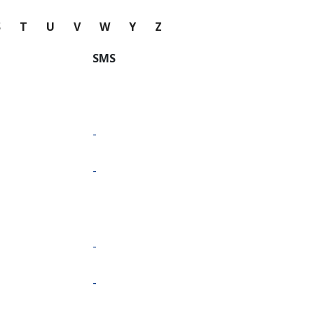
S
T
U
V
W
Y
Z
SMS
-
-
-
-