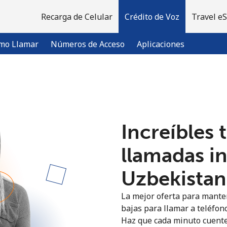
Recarga de Celular
Crédito de Voz
Travel e
mo Llamar
Números de Acceso
Aplicaciones
¡Bienvenido!
Increíbles 
¿Ya tienes una cuenta?
Inicia sesión →
llamadas i
Regístrate con
Uzbekistan 
La mejor oferta para manten
bajas para llamar a teléfono
Haz que cada minuto cuente