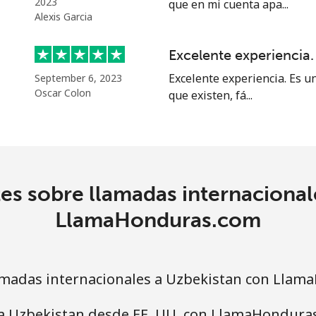
2023
que en mi cuenta apa...
⁦23.5¢⁩
42 min por ⁦$10⁩
Alexis Garcia
⁦21.9¢⁩
45 min por ⁦$10⁩
Excelente experiencia.
Excelente experiencia. Es u
September 6, 2023
Oscar Colon
que existen, fá...
es sobre llamadas internacional
LlamaHonduras.com
madas internacionales a Uzbekistan con Llam
 a Uzbekistan desde EE. UU. con LlamaHondura