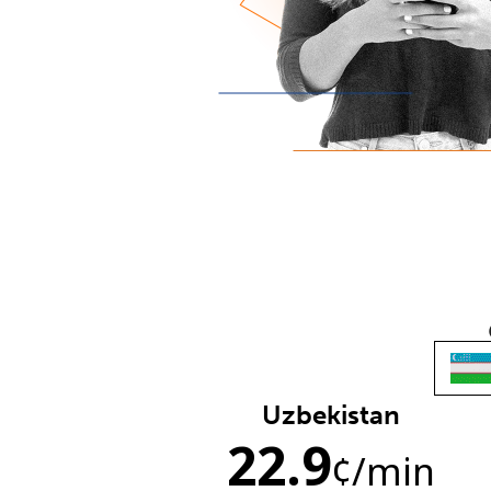
Uzbekistan
22.9
¢
/min