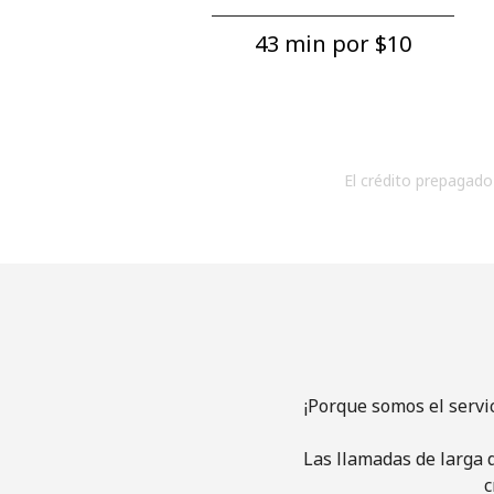
43 min por ⁦$10⁩
El crédito prepagado 
¡Porque somos el servi
Las llamadas de larga d
c