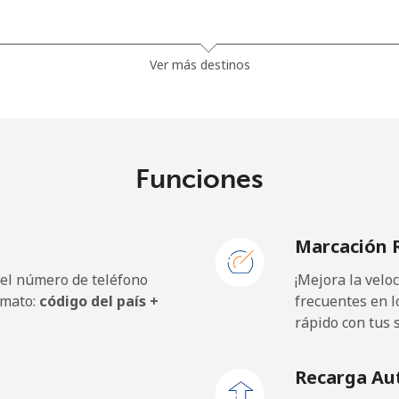
⁦31.5¢⁩
31 min por ⁦$10⁩
Ver más destinos
⁦29.5¢⁩
33 min por ⁦$10⁩
Funciones
⁦1.6¢⁩
625 min por ⁦$10⁩
Marcación 
⁦3.5¢⁩
285 min por ⁦$10⁩
 el número de teléfono
¡Mejora la vel
⁦57.9¢⁩
17 min por ⁦$10⁩
rmato:
código del país +
frecuentes en l
rápido con tus 
Recarga Au
⁦1.5¢⁩
665 min por ⁦$10⁩