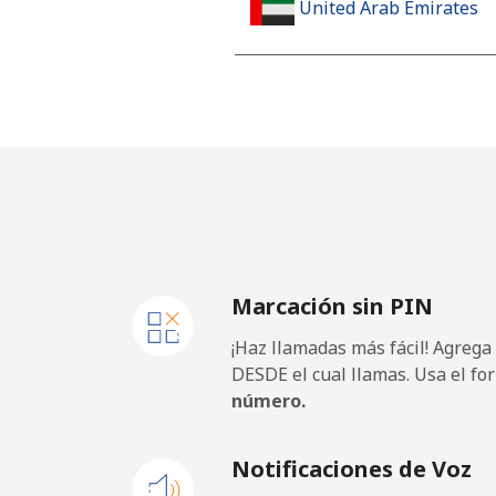
United Arab Emirates
Línea fija
Celular
United Kingdom
Línea fija
Marcación sin PIN
Celular
¡Haz llamadas más fácil! Agrega
Premium
DESDE el cual llamas. Usa el fo
número.
United States
Notificaciones de Voz
All country