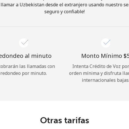
llamar a Uzbekistan desde el extranjero usando nuestro serv
seguro y confiable!
¡Hola!
Inicia sesión o
REGÍSTRATE →
edondeo al minuto
Monto Mínimo ⁦$5
cobrarán las llamadas con
Intenta Crédito de Voz po
redondeo por minuto.
orden mínima y disfruta ll
internacionales bajas
¿Olvidaste tu contraseña? →
Iniciar Sesión
Otras tarifas