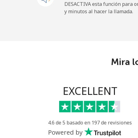
DESACTIVA esta función para om
y minutos al hacer la llamada.
Uruguay
Línea fija
Celular
Mira l
Montevideo
Us Virgin Islands
EXCELLENT
All country
Uzbekistan
4.6 de 5 basado en 197 de revisiones
Línea fija
Powered by