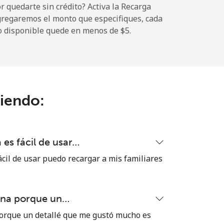
 quedarte sin crédito? Activa la Recarga
gregaremos el monto que especifiques, cada
o disponible quede en menos de ⁦$5⁩.
-
⁦8¢⁩
ciendo:
-
es fácil de usar…
-
cil de usar puedo recargar a mis familiares
ena porque un…
-
orque un detallé que me gustó mucho es