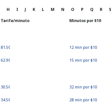
o
G
H
I
J
K
L
M
N
O
P
Q
R
Continuar con
Tarifa/minuto
Minutos por ⁦$10⁩
⁦81.5¢⁩
12 min por ⁦$10⁩
⁦62.9¢⁩
15 min por ⁦$10⁩
⁦30.5¢⁩
32 min por ⁦$10⁩
⁦34.5¢⁩
28 min por ⁦$10⁩