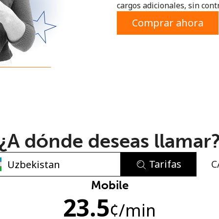
cargos adicionales, sin contr
o
Comprar ahora
¿A dónde deseas llamar
Tarifas
C
No se ha creado una contraseña
Mobile
23.5
Mínimo 8 caracteres
¢
/min
Una letra mayúscula y una minúscula