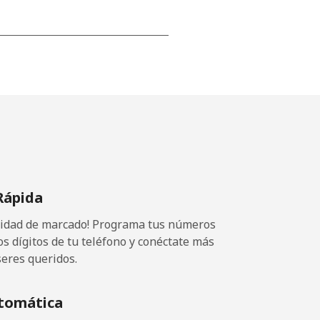
-
⁦19¢⁩
-
Rápida
⁦12¢⁩
ocidad de marcado! Programa tus números
-
os dígitos de tu teléfono y conéctate más
seres queridos.
tomática
-