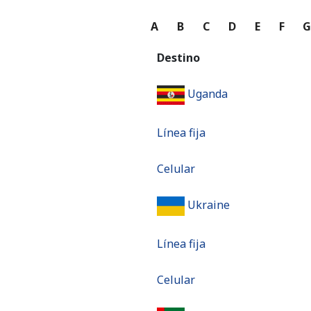
A
B
C
D
E
F
Destino
Uganda
Línea fija
Celular
Ukraine
Línea fija
Celular