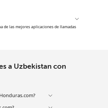
⁦55¢⁩
-
na de las mejores aplicaciones de llamadas
es a Uzbekistan con
aHonduras.com?
s.com?