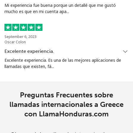
Mi experiencia fue buena porque un detallé que me gustó
mucho es que en mi cuenta apa...
Línea fija
⁦16.9¢⁩
59 min por
-
⁦$10⁩
Celular
⁦31.5¢⁩
31 min por
⁦9¢⁩
September 6, 2023
⁦$10⁩
Oscar Colon
Excelente experiencia.
Guadeloupe
Excelente experiencia. Es una de las mejores aplicaciones de
llamadas que existen, fá...
Línea fija
⁦18.5¢⁩
54 min por
-
⁦$10⁩
Celular
⁦29.5¢⁩
33 min por
-
Preguntas Frecuentes sobre
⁦$10⁩
llamadas internacionales a Greece
con LlamaHonduras.com
Guam
All country
⁦4.5¢⁩
222 min por
⁦8¢⁩