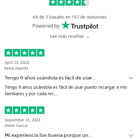
Greece
4.6 de 5 basado en 197 de revisiones
Powered by
Línea fija
⁦1.5¢⁩
665 min por
-
Lee más reseñas →
⁦$10⁩
Celular
⁦1.6¢⁩
625 min por
⁦8¢⁩
⁦$10⁩
April 23, 2024
kenia zepeda
Greenland
Tengo 9 años usándola es fácil de usar…
Tengo 9 años usándola es fácil de usar puedo recargar a mis
Línea fija
⁦10.5¢⁩
95 min por
-
familiares y por cada rec...
⁦$10⁩
Celular
⁦10.9¢⁩
91 min por
⁦5¢⁩
⁦$10⁩
September 21, 2023
Alexis Garcia
Grenada
Mi experiencia fue buena porque un…