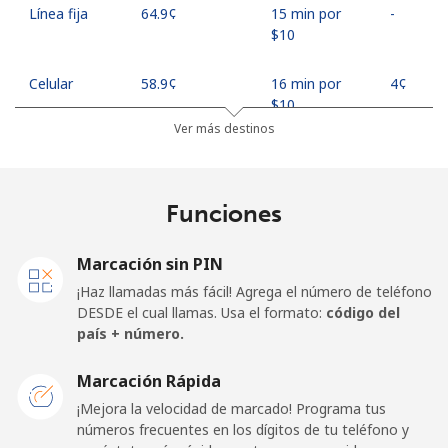
Línea fija
⁦64.9¢⁩
15 min por
-
⁦$10⁩
Celular
⁦58.9¢⁩
16 min por
⁦4¢⁩
⁦$10⁩
Ver más destinos
Georgia
Funciones
Línea fija
⁦32.5¢⁩
30 min por
-
⁦$10⁩
Marcación sin PIN
Celular
⁦37.9¢⁩
26 min por
⁦16¢⁩
¡Haz llamadas más fácil! Agrega el número de teléfono
⁦$10⁩
DESDE el cual llamas. Usa el formato:
código del
país + número.
Germany
Marcación Rápida
Línea fija
⁦1.5¢⁩
665 min por
-
¡Mejora la velocidad de marcado! Programa tus
⁦$10⁩
números frecuentes en los dígitos de tu teléfono y