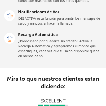
conéctate más rápido con tus seres queridos.
Celular
⁦1.5¢⁩
665 min por
⁦11¢⁩
Notificaciones de Voz
⁦$10⁩
DESACTIVA esta función para omitir los mensajes de
saldo y minutos al hacer la llamada.
Ghana
Recarga Automática
Línea fija
⁦33.9¢⁩
29 min por
-
¿Preocupado por quedarte sin crédito? Activa la
⁦$10⁩
Recarga Automatica y agregaremos el monto que
especifiques, cada vez que tu saldo disponible quede
Celular
⁦27.5¢⁩
36 min por
-
en menos de ⁦$5⁩.
⁦$10⁩
Gibraltar
Mira lo que nuestros clientes están
Línea fija
⁦9.9¢⁩
101 min por
-
diciendo:
⁦$10⁩
Celular
⁦21.5¢⁩
46 min por
-
EXCELLENT
⁦$10⁩