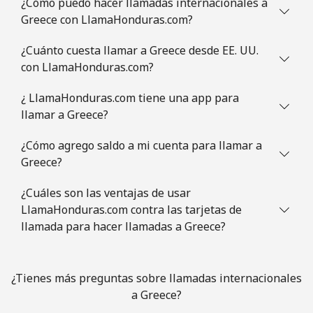
¿Cómo puedo hacer llamadas internacionales a
⁦$10⁩
Greece con LlamaHonduras.com?
Guatemala
¿Cuánto cuesta llamar a Greece desde EE. UU.
con LlamaHonduras.com?
Línea fija
⁦19.9¢⁩
50 min por
-
⁦$10⁩
¿ LlamaHonduras.com tiene una app para
llamar a Greece?
Celular
⁦20.9¢⁩
47 min por
⁦11¢⁩
⁦$10⁩
¿Cómo agrego saldo a mi cuenta para llamar a
Greece?
Guinea
¿Cuáles son las ventajas de usar
LlamaHonduras.com contra las tarjetas de
Línea fija
⁦64.9¢⁩
15 min por
-
llamada para hacer llamadas a Greece?
⁦$10⁩
Celular
⁦53.5¢⁩
18 min por
⁦32¢⁩
¿Tienes más preguntas sobre llamadas internacionales
⁦$10⁩
a Greece?