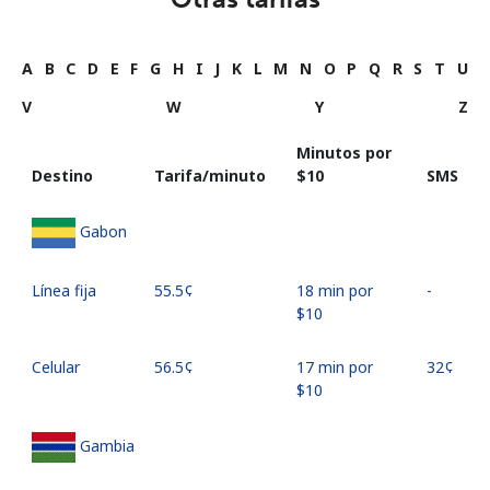
A
B
C
D
E
F
G
H
I
J
K
L
M
N
O
P
Q
R
S
T
U
V
W
Y
Z
Minutos por
Destino
Tarifa/minuto
⁦$10⁩
SMS
Gabon
Línea fija
⁦55.5¢⁩
18 min por
-
⁦$10⁩
Celular
⁦56.5¢⁩
17 min por
⁦32¢⁩
⁦$10⁩
Gambia