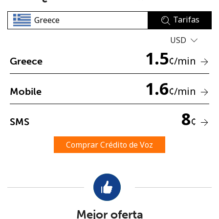
Tarifas
USD
1.5
¢
/min
Greece
No se ha creado una contraseña
1.6
¢
/min
Mobile
Mínimo 8 caracteres
Una letra mayúscula y una minúscula
8
Un número
¢
SMS
Un caracter especial
Comprar Crédito de Voz
Mantente en contacto para recibir nuestras mejores
ofertas.
Mejor oferta