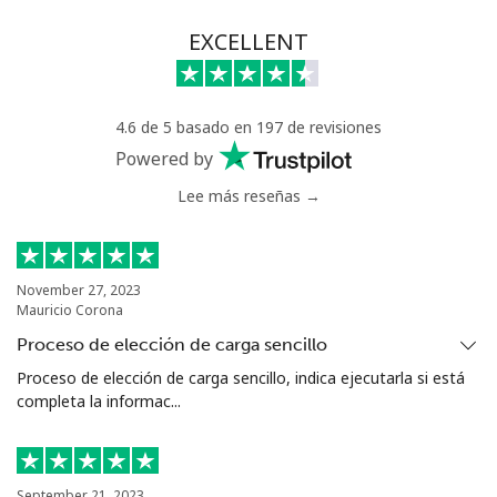
Celular
⁦21.5¢⁩
46 min por
-
EXCELLENT
⁦$10⁩
Greece
4.6 de 5 basado en 197 de revisiones
Powered by
Línea fija
⁦1.5¢⁩
665 min por
-
Lee más reseñas →
⁦$10⁩
Celular
⁦1.6¢⁩
625 min por
⁦8¢⁩
⁦$10⁩
November 27, 2023
Mauricio Corona
Greenland
Proceso de elección de carga sencillo
Proceso de elección de carga sencillo, indica ejecutarla si está
Línea fija
⁦10.5¢⁩
95 min por
-
completa la informac...
⁦$10⁩
Celular
⁦10.9¢⁩
91 min por
⁦5¢⁩
⁦$10⁩
September 21, 2023