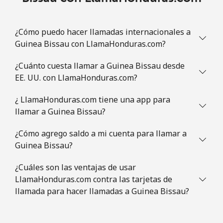
All country
⁦4.5¢⁩
222 min por
⁦8¢⁩
¿Cómo puedo hacer llamadas internacionales a
⁦$10⁩
Guinea Bissau con LlamaHonduras.com?
Guatemala
¿Cuánto cuesta llamar a Guinea Bissau desde
EE. UU. con LlamaHonduras.com?
Línea fija
⁦19.9¢⁩
50 min por
-
⁦$10⁩
¿ LlamaHonduras.com tiene una app para
llamar a Guinea Bissau?
Celular
⁦20.9¢⁩
47 min por
⁦11¢⁩
⁦$10⁩
¿Cómo agrego saldo a mi cuenta para llamar a
Guinea Bissau?
Guinea
¿Cuáles son las ventajas de usar
LlamaHonduras.com contra las tarjetas de
Línea fija
⁦64.9¢⁩
15 min por
-
llamada para hacer llamadas a Guinea Bissau?
⁦$10⁩
Celular
⁦53.5¢⁩
18 min por
⁦32¢⁩