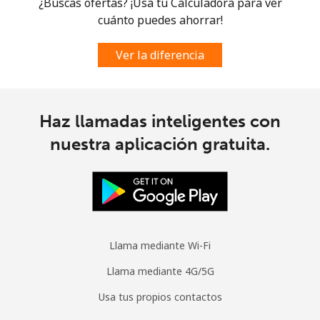
¿Buscas ofertas? ¡Usa tu Calculadora para ver
Mobile -
⁦26.9¢⁩
37 min por
⁦5¢⁩
Digicel
⁦$10⁩
cuánto puedes ahorrar!
Ver la diferencia
Haz llamadas inteligentes con
nuestra aplicación gratuita.
Llama mediante Wi-Fi
Llama mediante 4G/5G
Usa tus propios contactos