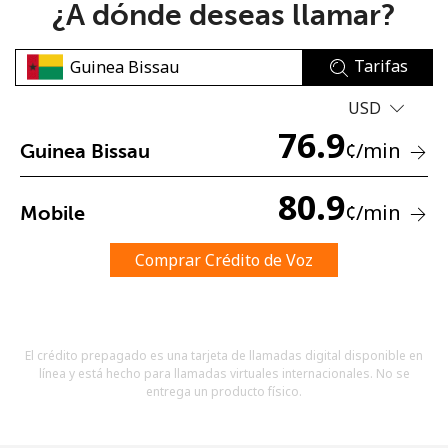
¿A dónde deseas llamar?
Tarifas
USD
76.9
¢
/min
Guinea Bissau
No se ha creado una contraseña
Mínimo 8 caracteres
80.9
¢
/min
Mobile
Una letra mayúscula y una minúscula
Un número
Un caracter especial
Comprar Crédito de Voz
El crédito prepagado es una tarjeta de llamadas digital disponible en
línea y está hecho para llamadas virtuales internacionales. No se
entrega un producto físico.
Mantente en contacto para recibir nuestras mejores
ofertas.