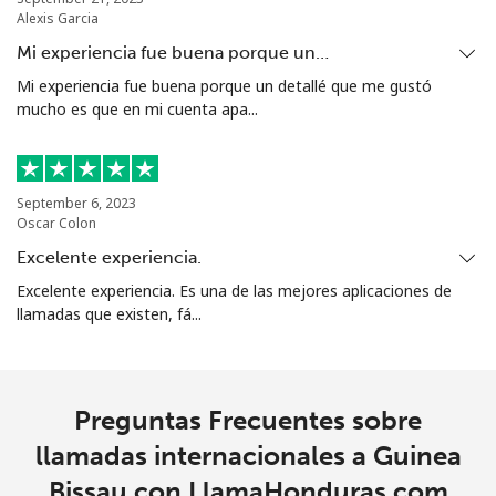
Alexis Garcia
Grenada
Mi experiencia fue buena porque un…
Mi experiencia fue buena porque un detallé que me gustó
mucho es que en mi cuenta apa...
Línea fija
⁦16.9¢⁩
59 min por
-
⁦$10⁩
Celular
⁦31.5¢⁩
31 min por
⁦9¢⁩
September 6, 2023
⁦$10⁩
Oscar Colon
Excelente experiencia.
Guadeloupe
Excelente experiencia. Es una de las mejores aplicaciones de
llamadas que existen, fá...
Línea fija
⁦18.5¢⁩
54 min por
-
⁦$10⁩
Celular
⁦29.5¢⁩
33 min por
-
Preguntas Frecuentes sobre
⁦$10⁩
llamadas internacionales a Guinea
Bissau con LlamaHonduras.com
Guam