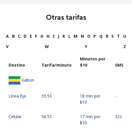
Otras tarifas
A
B
C
D
E
F
G
H
I
J
K
L
M
N
O
P
Q
R
S
T
U
V
W
Y
Z
Minutos por
Destino
Tarifa/minuto
⁦$10⁩
SMS
Gabon
Línea fija
⁦55.5¢⁩
18 min por
-
⁦$10⁩
Celular
⁦56.5¢⁩
17 min por
⁦32¢⁩
⁦$10⁩