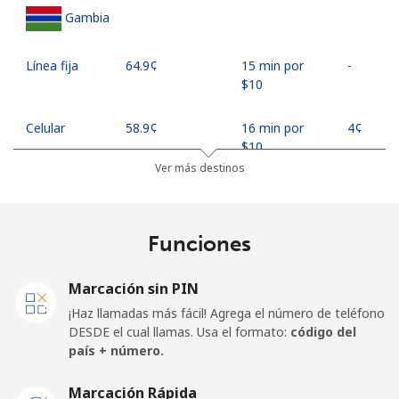
Gambia
Línea fija
⁦64.9¢⁩
15 min por
-
⁦$10⁩
Celular
⁦58.9¢⁩
16 min por
⁦4¢⁩
⁦$10⁩
Ver más destinos
Georgia
Funciones
Línea fija
⁦32.5¢⁩
30 min por
-
⁦$10⁩
Marcación sin PIN
Celular
⁦37.9¢⁩
26 min por
⁦16¢⁩
¡Haz llamadas más fácil! Agrega el número de teléfono
⁦$10⁩
DESDE el cual llamas. Usa el formato:
código del
país + número.
Germany
Marcación Rápida