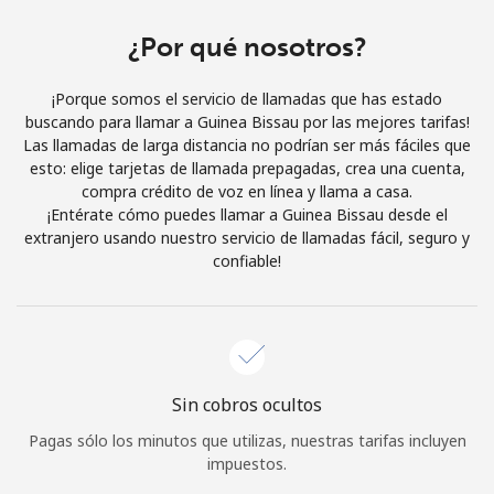
Al abrir una cuenta en este sitio web, estoy de acuerdo con
estos
Términos y condiciones.
¿Por qué nosotros?
¡Porque somos el servicio de llamadas que has estado
Únete
buscando para llamar a Guinea Bissau por las mejores tarifas!
Las llamadas de larga distancia no podrían ser más fáciles que
esto: elige tarjetas de llamada prepagadas, crea una cuenta,
compra crédito de voz en línea y llama a casa.
¡Entérate cómo puedes llamar a Guinea Bissau desde el
¡Hola!
extranjero usando nuestro servicio de llamadas fácil, seguro y
confiable!
Inicia sesión o
REGÍSTRATE →
Sin cobros ocultos
Pagas sólo los minutos que utilizas, nuestras tarifas incluyen
¿Olvidaste tu contraseña? →
impuestos.