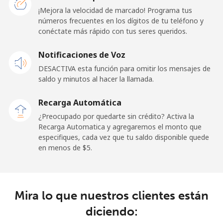
Línea fija
⁦1.5¢⁩
665 min por
-
¡Mejora la velocidad de marcado! Programa tus
⁦$10⁩
números frecuentes en los dígitos de tu teléfono y
conéctate más rápido con tus seres queridos.
Celular
⁦1.5¢⁩
665 min por
⁦11¢⁩
Notificaciones de Voz
⁦$10⁩
DESACTIVA esta función para omitir los mensajes de
saldo y minutos al hacer la llamada.
Ghana
Recarga Automática
Línea fija
⁦33.9¢⁩
29 min por
-
¿Preocupado por quedarte sin crédito? Activa la
⁦$10⁩
Recarga Automatica y agregaremos el monto que
especifiques, cada vez que tu saldo disponible quede
Celular
⁦27.5¢⁩
36 min por
-
en menos de ⁦$5⁩.
⁦$10⁩
Gibraltar
Mira lo que nuestros clientes están
Línea fija
⁦9.9¢⁩
101 min por
-
diciendo:
⁦$10⁩