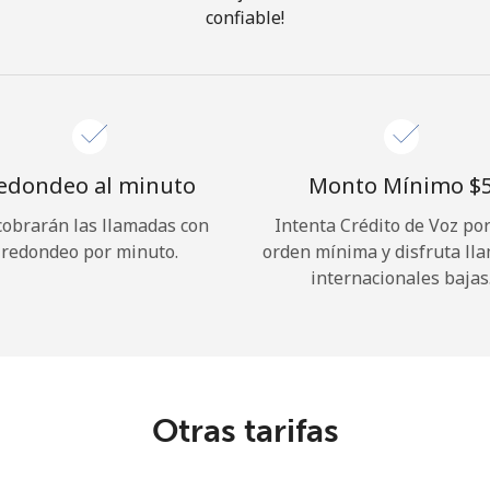
confiable!
¡Hola!
Inicia sesión o
REGÍSTRATE →
edondeo al minuto
Monto Mínimo ⁦$5
cobrarán las llamadas con
Intenta Crédito de Voz po
redondeo por minuto.
orden mínima y disfruta ll
internacionales bajas
¿Olvidaste tu contraseña? →
Iniciar Sesión
Otras tarifas