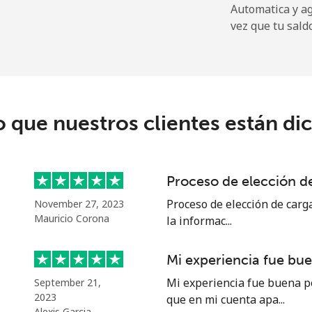
Automatica y a
vez que tu sald
⁩
344 min por ⁦$10⁩
5¢⁩
28 min por ⁦$10⁩
o que nuestros clientes están di
9¢⁩
32 min por ⁦$10⁩
Proceso de elección de
5¢⁩
31 min por ⁦$10⁩
Proceso de elección de carga
November 27, 2023
Mauricio Corona
la informac...
Mi experiencia fue bu
9¢⁩
18 min por ⁦$10⁩
Mi experiencia fue buena p
September 21,
2023
que en mi cuenta apa...
9¢⁩
17 min por ⁦$10⁩
Alexis Garcia