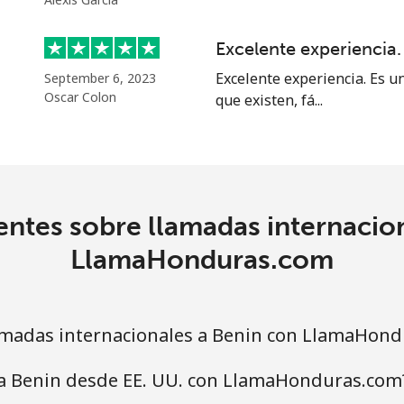
Excelente experiencia.
Excelente experiencia. Es u
September 6, 2023
⁩
285 min por ⁦$10⁩
Oscar Colon
que existen, fá...
⁩
285 min por ⁦$10⁩
ntes sobre llamadas internacio
⁩
101 min por ⁦$10⁩
LlamaHonduras.com
⁩
105 min por ⁦$10⁩
madas internacionales a Benin con LlamaHond
 a Benin desde EE. UU. con LlamaHonduras.com
5¢⁩
40 min por ⁦$10⁩