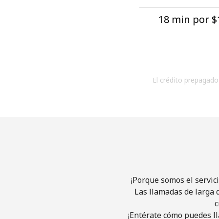
18 min por ⁦$1
El crédito prepagado 
¡Porque somos el servic
Las llamadas de larga d
c
¡Entérate cómo puedes ll