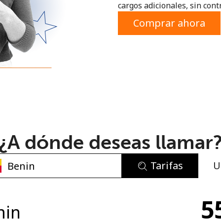
cargos adicionales, sin contr
o
Comprar ahora
¿A dónde deseas llamar
Tarifas
U
No se ha creado una contraseña
5
Mínimo 8 caracteres
min
Una letra mayúscula y una minúscula