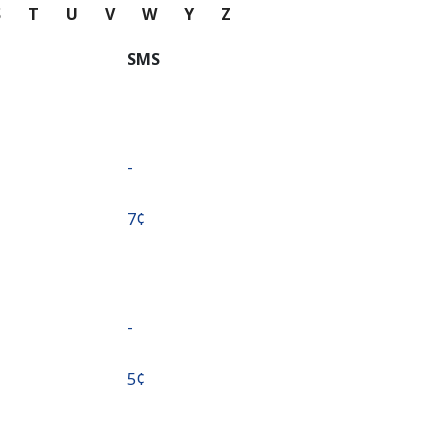
S
T
U
V
W
Y
Z
SMS
-
⁦7¢⁩
-
⁦5¢⁩