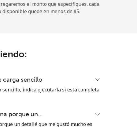
gregaremos el monto que especifiques, cada
o disponible quede en menos de ⁦$5⁩.
-
⁦11¢⁩
ciendo:
-
 carga sencillo
⁦14¢⁩
 sencillo, indica ejecutarla si está completa
ena porque un…
-
orque un detallé que me gustó mucho es
-