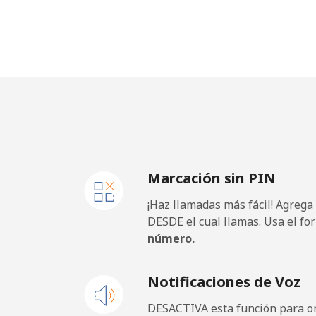
Línea fija
⁦3.5¢
Celular
⁦2.8¢
Barbados
Línea fija
⁦28.
Marcación sin PIN
Celular
⁦32.
¡Haz llamadas más fácil! Agrega
Belarus
DESDE el cual llamas. Usa el fo
número.
Línea fija
⁦55.
Notificaciones de Voz
Celular
⁦50.
DESACTIVA esta función para om