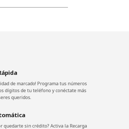
-
-
-
Rápida
-
ocidad de marcado! Programa tus números
os dígitos de tu teléfono y conéctate más
seres queridos.
-
tomática
-
 quedarte sin crédito? Activa la Recarga