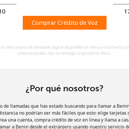
Un número
Un caracter especial
0⁩
1
Comprar Crédito de Voz
es una tarjeta de llamadas digital disponible en línea y está hecho p
internacionales. No se entrega un producto físico.
Mantente en contacto para recibir nuestras mejores
ofertas.
Al abrir una cuenta en este sitio web, estoy de
acuerdo con estos
Términos y condiciones.
¿Por qué nosotros?
Únete
io de llamadas que has estado buscando para llamar a Benin 
istancia no podrían ser más fáciles que esto: elige tarjeta
rea una cuenta, compra crédito de voz en línea y llama a cas
amar a Benin desde el extranjero usando nuestro servicio de