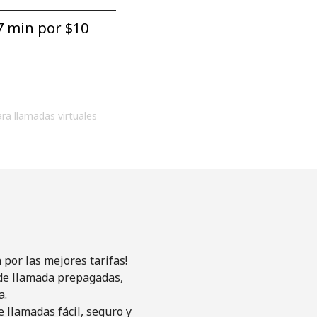
7 min por ⁦$10⁩
ara llamadas virtuales
por las mejores tarifas!
s de llamada prepagadas,
a.
 llamadas fácil, seguro y