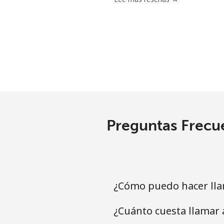
Bermuda
Línea fija
⁦3.5¢
Celular
⁦3.5¢
Bhutan
Preguntas Frecue
Línea fija
⁦9.9¢
Celular
⁦9.5¢
Bolivia
¿Cómo puedo hacer lla
¿Cuánto cuesta llamar
Línea fija
⁦24.