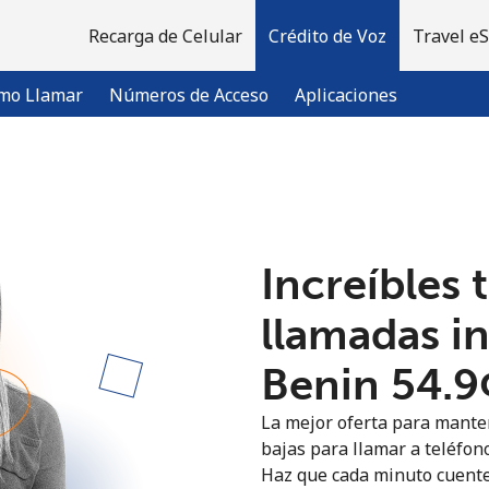
Recarga de Celular
Crédito de Voz
Travel e
mo Llamar
Números de Acceso
Aplicaciones
¡Bienvenido!
Increíbles 
¿Ya tienes una cuenta?
Inicia sesión →
llamadas i
Regístrate con
Benin ⁦54.9
La mejor oferta para manten
bajas para llamar a teléfono
Haz que cada minuto cuente