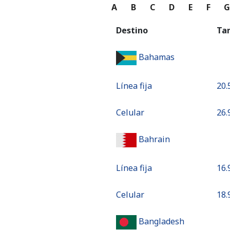
A
B
C
D
E
F
Destino
Ta
Bahamas
Línea fija
⁦20.
Celular
⁦26.
Bahrain
Línea fija
⁦16.
Celular
⁦18.
Bangladesh