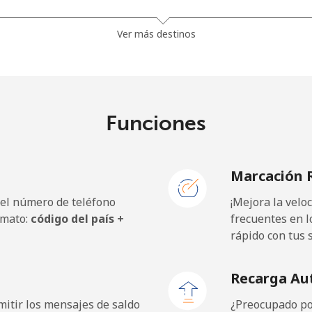
⁩
285 min por ⁦$10⁩
Ver más destinos
⁩
357 min por ⁦$10⁩
Funciones
5¢⁩
35 min por ⁦$10⁩
Marcación 
5¢⁩
30 min por ⁦$10⁩
 el número de teléfono
¡Mejora la vel
rmato:
código del país +
frecuentes en l
rápido con tus 
5¢⁩
18 min por ⁦$10⁩
Recarga Au
9¢⁩
19 min por ⁦$10⁩
itir los mensajes de saldo
¿Preocupado por