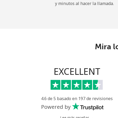
y minutos al hacer la llamada.
Belgium
Línea fija
⁦2.9¢
Celular
⁦34.
Mira l
Belize
Línea fija
⁦30.
EXCELLENT
Celular
⁦31.
Benin
4.6 de 5 basado en 197 de revisiones
Línea fija
⁦54.
Powered by
Celular
⁦55.
Lee más reseñas →