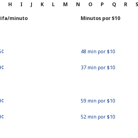
o
G
H
I
J
K
L
M
N
O
P
Q
R
Continuar con
rifa/minuto
Minutos por ⁦$10⁩
5¢⁩
48 min por ⁦$10⁩
9¢⁩
37 min por ⁦$10⁩
9¢⁩
59 min por ⁦$10⁩
9¢⁩
52 min por ⁦$10⁩