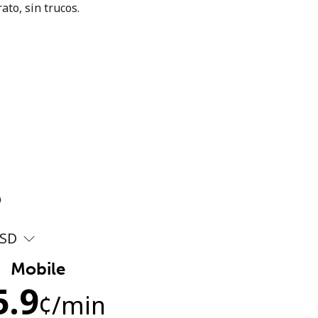
ato, sin trucos.
?
SD
Mobile
5.9
¢
/min