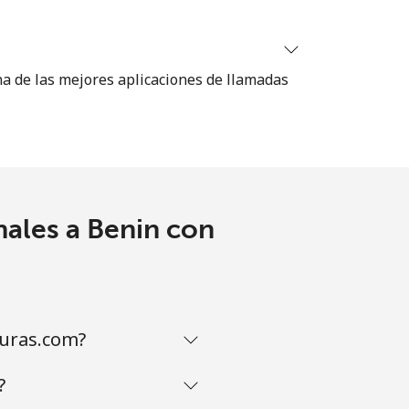
na de las mejores aplicaciones de llamadas
-
⁦16¢⁩
nales a Benin con
-
-
uras.com?
?
-