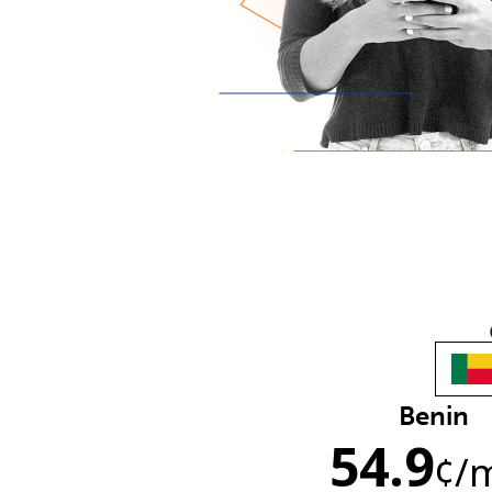
Benin
54.9
¢
/