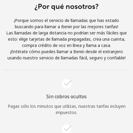
Al abrir una cuenta en este sitio web, estoy de acuerdo con
¿Por qué nosotros?
estos
Términos y condiciones.
¡Porque somos el servicio de llamadas que has estado
buscando para llamar a Benin por las mejores tarifas!
Únete
Las llamadas de larga distancia no podrían ser más fáciles que
esto: elige tarjetas de llamada prepagadas, crea una cuenta,
compra crédito de voz en línea y llama a casa.
¡Entérate cómo puedes llamar a Benin desde el extranjero
usando nuestro servicio de llamadas fácil, seguro y confiable!
¡Hola!
Inicia sesión o
REGÍSTRATE →
Sin cobros ocultos
Pagas sólo los minutos que utilizas, nuestras tarifas incluyen
impuestos.
¿Olvidaste tu contraseña? →