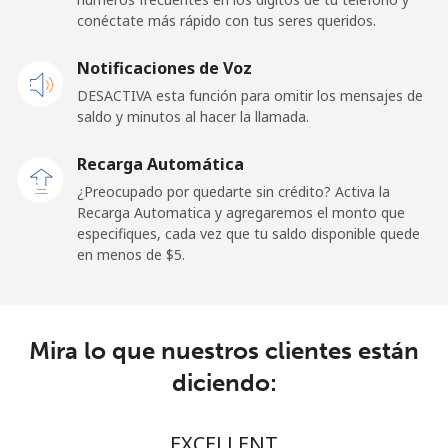
conéctate más rápido con tus seres queridos.
Celular
⁦70.5c⁩
14 min por ⁦$10⁩
-
Notificaciones de Voz
Belgium
DESACTIVA esta función para omitir los mensajes de
saldo y minutos al hacer la llamada.
Línea fija
⁦3.9c⁩
256 min por ⁦$10⁩
-
Recarga Automática
Celular
⁦51.5c⁩
19 min por ⁦$10⁩
⁦17c⁩
¿Preocupado por quedarte sin crédito? Activa la
Recarga Automatica y agregaremos el monto que
especifiques, cada vez que tu saldo disponible quede
Belize
en menos de ⁦$5⁩.
Línea fija
⁦43.5c⁩
22 min por ⁦$10⁩
-
Celular
⁦43.9c⁩
22 min por ⁦$10⁩
⁦22c⁩
Mira lo que nuestros clientes están
diciendo:
Benin
EXCELLENT
Línea fija
⁦75.9c⁩
13 min por ⁦$10⁩
-