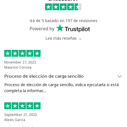
Celular
⁦77.5c⁩
12 min por ⁦$10⁩
-
4.6 de 5 basado en 197 de revisiones
Bermuda
Powered by
Lee más reseñas →
Línea fija
⁦4.5c⁩
222 min por ⁦$10⁩
-
Celular
⁦4.5c⁩
222 min por ⁦$10⁩
⁦25c⁩
November 27, 2023
Mauricio Corona
Bhutan
Proceso de elección de carga sencillo
Proceso de elección de carga sencillo, indica ejecutarla si está
Línea fija
⁦13.9c⁩
71 min por ⁦$10⁩
-
completa la informac...
Celular
⁦12.9c⁩
77 min por ⁦$10⁩
-
Bolivia
September 21, 2023
Alexis Garcia