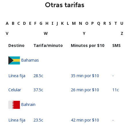
Otras tarifas
A
B
C
D
E
F
G
H
I
J
K
L
M
N
O
P
Q
R
S
T
U
V
W
Y
Z
Destino
Tarifa/minuto
Minutos por ⁦$10⁩
SMS
Bahamas
Línea fija
⁦28.5c⁩
35 min por ⁦$10⁩
-
Celular
⁦37.5c⁩
26 min por ⁦$10⁩
⁦11c⁩
Bahrain
Línea fija
⁦23.5c⁩
42 min por ⁦$10⁩
-