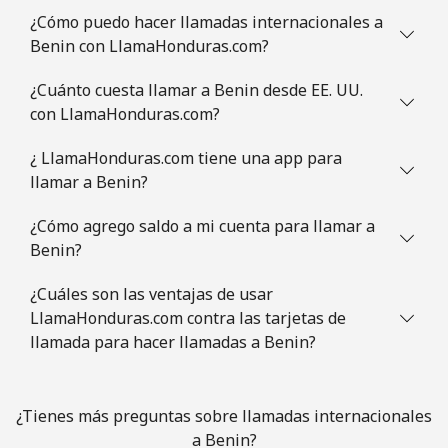
¿Cómo puedo hacer llamadas internacionales a
Línea fija
⁦1.5c⁩
665 min por ⁦$10⁩
-
Benin con LlamaHonduras.com?
Celular
⁦2.6c⁩
384 min por ⁦$10⁩
⁦8c⁩
¿Cuánto cuesta llamar a Benin desde EE. UU.
con LlamaHonduras.com?
British Virgin Islands
¿ LlamaHonduras.com tiene una app para
Línea fija
⁦44.9c⁩
22 min por ⁦$10⁩
-
llamar a Benin?
¿Cómo agrego saldo a mi cuenta para llamar a
Celular
⁦46.9c⁩
21 min por ⁦$10⁩
⁦25c⁩
Benin?
Brunei
¿Cuáles son las ventajas de usar
LlamaHonduras.com contra las tarjetas de
Línea fija
⁦48.5c⁩
20 min por ⁦$10⁩
-
llamada para hacer llamadas a Benin?
Celular
⁦47.9c⁩
20 min por ⁦$10⁩
⁦13c⁩
¿Tienes más preguntas sobre llamadas internacionales
Bulgaria
a Benin?