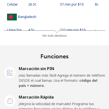
Celular
⁦26.5c⁩
37 min por ⁦$10⁩
⁦8c⁩
Bangladesh
Línea fija
⁦4.5c⁩
222 min por ⁦$10⁩
-
Ver más destinos
Celular
⁦3.9c⁩
256 min por ⁦$10⁩
-
Barbados
Funciones
Línea fija
⁦39.5c⁩
25 min por ⁦$10⁩
-
Marcación sin PIN
¡Haz llamadas más fácil! Agrega el número de teléfono
Celular
⁦44.9c⁩
22 min por ⁦$10⁩
-
DESDE el cual llamas. Usa el formato:
código del
país + número.
Belarus
Marcación Rápida
¡Mejora la velocidad de marcado! Programa tus
Línea fija
⁦77.5c⁩
12 min por ⁦$10⁩
-
números frecuentes en los dígitos de tu teléfono y