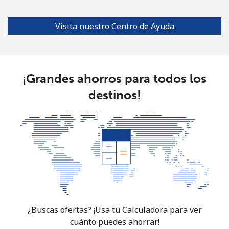
Línea fija
⁦1.7c⁩
588 min por ⁦$10⁩
-
Visita nuestro Centro de Ayuda
Celular
⁦5.5c⁩
181 min por ⁦$10⁩
⁦55c⁩
Burkina Faso
¡Grandes ahorros para todos los
destinos!
Línea fija
⁦80.9c⁩
12 min por ⁦$10⁩
-
Celular
⁦66.5c⁩
15 min por ⁦$10⁩
⁦41c⁩
Burundi
Línea fija
⁦102.9c⁩
9 min por ⁦$10⁩
-
Celular
⁦94.5c⁩
10 min por ⁦$10⁩
-
¿Buscas ofertas? ¡Usa tu Calculadora para ver
cuánto puedes ahorrar!