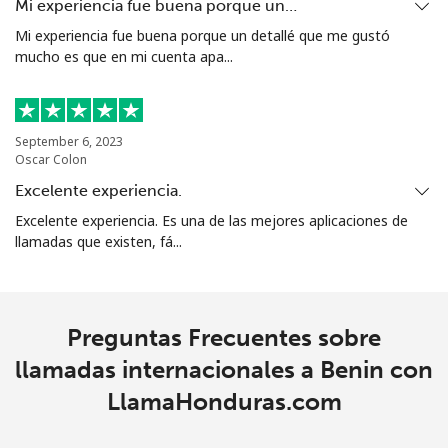
Mi experiencia fue buena porque un…
Línea fija
⁦33.5c⁩
29 min por ⁦$10⁩
-
Mi experiencia fue buena porque un detallé que me gustó
mucho es que en mi cuenta apa...
Celular
⁦37.5c⁩
26 min por ⁦$10⁩
-
Bosnia And Herzegovina
September 6, 2023
Oscar Colon
Línea fija
⁦32.9c⁩
30 min por ⁦$10⁩
-
Excelente experiencia.
Celular
⁦72.5c⁩
13 min por ⁦$10⁩
⁦17c⁩
Excelente experiencia. Es una de las mejores aplicaciones de
llamadas que existen, fá...
Botswana
Línea fija
⁦43.5c⁩
22 min por ⁦$10⁩
-
Preguntas Frecuentes sobre
llamadas internacionales a Benin con
Celular
⁦47.9c⁩
20 min por ⁦$10⁩
⁦11c⁩
LlamaHonduras.com
Brazil