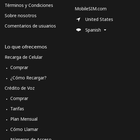
Términos y Condiciones
Sweden
MobileSIM.com
Sobre nosotros
United States
Línea fija
⁦1.9¢⁩
526 min por ⁦$10⁩
-
Comentarios de usuarios
Spanish
Celular
⁦5.9¢⁩
169 min por ⁦$10⁩
⁦8¢⁩
Lo que ofrecemos
Switzerland
Recarga de Celular
Comprar
Línea fija
⁦4.5¢⁩
222 min por ⁦$10⁩
-
¿Cómo Recargar?
Celular
⁦16.9¢⁩
59 min por ⁦$10⁩
⁦11¢⁩
Crédito de Voz
Comprar
Syria
Tarifas
Plan Mensual
Línea fija
⁦24.9¢⁩
40 min por ⁦$10⁩
-
Cómo Llamar
Celular
⁦26.5¢⁩
37 min por ⁦$10⁩
⁦35¢⁩
Números de Acceso