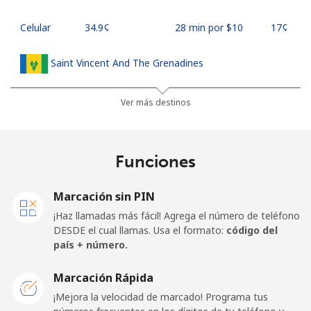
Celular
⁦34.9¢⁩
28 min por ⁦$10⁩
⁦17¢⁩
Saint Vincent And The Grenadines
Línea fija
⁦30.5¢⁩
32 min por ⁦$10⁩
-
Ver más destinos
Celular
⁦33.9¢⁩
29 min por ⁦$10⁩
-
Funciones
Samoa
Marcación sin PIN
Línea fija
⁦127.5¢⁩
7 min por ⁦$10⁩
-
¡Haz llamadas más fácil! Agrega el número de teléfono
DESDE el cual llamas. Usa el formato:
código del
Celular
⁦133.9¢⁩
7 min por ⁦$10⁩
⁦25¢⁩
país + número.
San Marino
Marcación Rápida
¡Mejora la velocidad de marcado! Programa tus