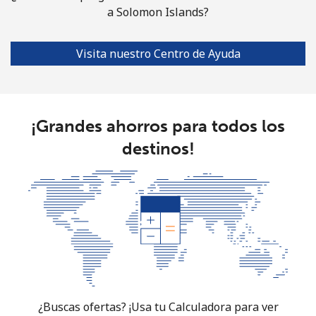
Celular
⁦53.9¢⁩
18 min por ⁦$10⁩
-
a Solomon Islands?
South Africa
Visita nuestro Centro de Ayuda
Línea fija
⁦12.5¢⁩
80 min por ⁦$10⁩
-
Celular
⁦10.5¢⁩
95 min por ⁦$10⁩
⁦7¢⁩
¡Grandes ahorros para todos los
destinos!
South Korea
Línea fija
⁦4.9¢⁩
204 min por ⁦$10⁩
-
Celular
⁦3.5¢⁩
285 min por ⁦$10⁩
⁦7¢⁩
South Sudan
Celular
⁦70.5¢⁩
14 min por ⁦$10⁩
-
¿Buscas ofertas? ¡Usa tu Calculadora para ver