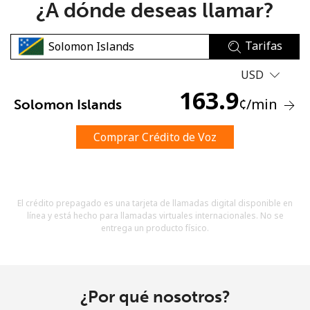
¿A dónde deseas llamar?
Tarifas
USD
163.9
¢
/min
Solomon Islands
No se ha creado una contraseña
Mínimo 8 caracteres
Comprar Crédito de Voz
Una letra mayúscula y una minúscula
Un número
Un caracter especial
El crédito prepagado es una tarjeta de llamadas digital disponible en
línea y está hecho para llamadas virtuales internacionales. No se
entrega un producto físico.
Mantente en contacto para recibir nuestras mejores
¿Por qué nosotros?
ofertas.