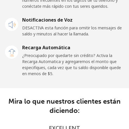
números frecuentes en los dígitos de tu teléfono y
Línea fija
⁦24.5¢⁩
40 min por ⁦$10⁩
-
conéctate más rápido con tus seres queridos.
Celular
⁦23.5¢⁩
42 min por ⁦$10⁩
-
Notificaciones de Voz
DESACTIVA esta función para omitir los mensajes de
Sao Tome And Principe
saldo y minutos al hacer la llamada.
All
⁦214.9¢⁩
4 min por ⁦$10⁩
-
Recarga Automática
country
¿Preocupado por quedarte sin crédito? Activa la
Recarga Automatica y agregaremos el monto que
Saudi Arabia
especifiques, cada vez que tu saldo disponible quede
en menos de ⁦$5⁩.
Línea fija
⁦14.9¢⁩
67 min por ⁦$10⁩
-
Celular
⁦22.9¢⁩
43 min por ⁦$10⁩
-
Mira lo que nuestros clientes están
diciendo:
Senegal
Línea fija
⁦46.9¢⁩
21 min por ⁦$10⁩
-
EXCELLENT