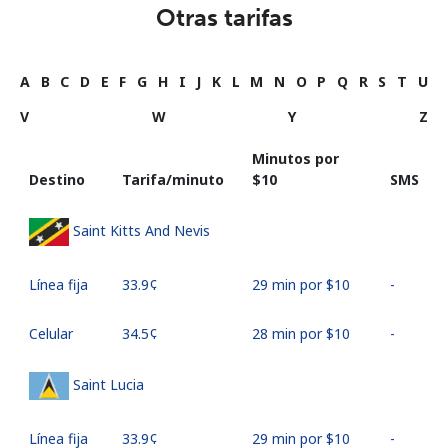
Otras tarifas
A
B
C
D
E
F
G
H
I
J
K
L
M
N
O
P
Q
R
S
T
U
V
W
Y
Z
Minutos por
Destino
Tarifa/minuto
⁦$10⁩
SMS
Saint Kitts And Nevis
Línea fija
⁦33.9¢⁩
29 min por ⁦$10⁩
-
Celular
⁦34.5¢⁩
28 min por ⁦$10⁩
-
Saint Lucia
Línea fija
⁦33.9¢⁩
29 min por ⁦$10⁩
-