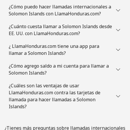
Celular
⁦3.5¢⁩
285 min por ⁦$10⁩
⁦9¢⁩
¿Cómo puedo hacer llamadas internacionales a
Solomon Islands con LlamaHonduras.com?
Slovenia
¿Cuánto cuesta llamar a Solomon Islands desde
EE. UU. con LlamaHonduras.com?
Línea fija
⁦34.5¢⁩
28 min por ⁦$10⁩
-
¿ LlamaHonduras.com tiene una app para
Celular
⁦55.5¢⁩
18 min por ⁦$10⁩
-
llamar a Solomon Islands?
Solomon Islands
¿Cómo agrego saldo a mi cuenta para llamar a
Solomon Islands?
All
⁦163.9¢⁩
6 min por ⁦$10⁩
-
¿Cuáles son las ventajas de usar
country
LlamaHonduras.com contra las tarjetas de
llamada para hacer llamadas a Solomon
Somalia
Islands?
Línea fija
⁦57.5¢⁩
17 min por ⁦$10⁩
-
¿Tienes más preguntas sobre llamadas internacionales