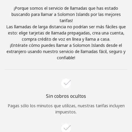
Al abrir una cuenta en este sitio web, estoy de acuerdo con
¡Porque somos el servicio de llamadas que has estado
estos
Términos y condiciones.
buscando para llamar a Solomon Islands por las mejores
tarifas!
Las llamadas de larga distancia no podrían ser más fáciles que
Únete
esto: elige tarjetas de llamada prepagadas, crea una cuenta,
compra crédito de voz en línea y llama a casa.
¡Entérate cómo puedes llamar a Solomon Islands desde el
extranjero usando nuestro servicio de llamadas fácil, seguro y
confiable!
¡Hola!
Inicia sesión o
REGÍSTRATE →
Sin cobros ocultos
Pagas sólo los minutos que utilizas, nuestras tarifas incluyen
impuestos.
¿Olvidaste tu contraseña? →