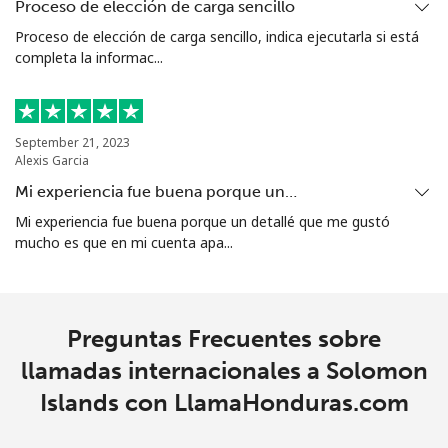
Celular
⁦61.9¢⁩
16 min por ⁦$10⁩
-
Proceso de elección de carga sencillo
Proceso de elección de carga sencillo, indica ejecutarla si está
Singapore
completa la informac...
Línea fija
⁦1.9¢⁩
526 min por ⁦$10⁩
-
September 21, 2023
Celular
⁦1.9¢⁩
526 min por ⁦$10⁩
-
Alexis Garcia
Mi experiencia fue buena porque un…
Sint Maarten
Mi experiencia fue buena porque un detallé que me gustó
mucho es que en mi cuenta apa...
Línea fija
⁦24.9¢⁩
40 min por ⁦$10⁩
-
Celular
⁦24.9¢⁩
40 min por ⁦$10⁩
-
Preguntas Frecuentes sobre
Slovakia
llamadas internacionales a Solomon
Islands con LlamaHonduras.com
Línea fija
⁦1.5¢⁩
665 min por ⁦$10⁩
-