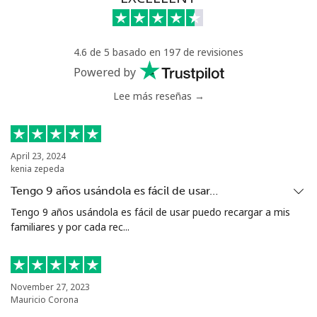
Celular
⁦40.9¢⁩
24 min por ⁦$10⁩
⁦27¢⁩
4.6 de 5 basado en 197 de revisiones
Serbia
Powered by
Lee más reseñas →
Línea fija
⁦24.5¢⁩
40 min por ⁦$10⁩
-
Celular
⁦55.5¢⁩
18 min por ⁦$10⁩
-
April 23, 2024
kenia zepeda
Seychelles
Tengo 9 años usándola es fácil de usar…
Línea fija
⁦89.5¢⁩
11 min por ⁦$10⁩
-
Tengo 9 años usándola es fácil de usar puedo recargar a mis
familiares y por cada rec...
Celular
⁦87.5¢⁩
11 min por ⁦$10⁩
-
Sierra Leone
November 27, 2023
Mauricio Corona