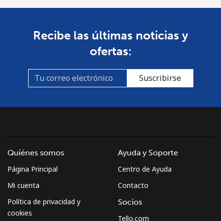
St Pierre And Miquelon
Línea fija
⁦53.9¢⁩
18 min por ⁦$10⁩
-
Recibe las últimas noticias y
ofertas:
Celular
⁦54.5¢⁩
18 min por ⁦$10⁩
-
Suscribirse
Sudan
Línea fija
⁦47.9¢⁩
20 min por ⁦$10⁩
-
Celular
⁦44.5¢⁩
22 min por ⁦$10⁩
⁦35¢⁩
Quiénes somos
Ayuda y Soporte
Suriname
Página Principal
Centro de Ayuda
Línea fija
⁦44.5¢⁩
22 min por ⁦$10⁩
-
Mi cuenta
Contacto
Política de privacidad y
Socios
Celular
⁦46.5¢⁩
21 min por ⁦$10⁩
-
cookies
Tello.com