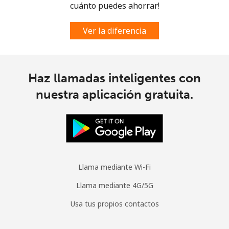
cuánto puedes ahorrar!
Spain
Ver la diferencia
Línea fija
⁦1.5¢⁩
665 min por ⁦$10⁩
-
Celular
⁦1.5¢⁩
665 min por ⁦$10⁩
⁦7¢⁩
Haz llamadas inteligentes con
Sri Lanka
nuestra aplicación gratuita.
Línea fija
⁦28.5¢⁩
35 min por ⁦$10⁩
-
Celular
⁦24.5¢⁩
40 min por ⁦$10⁩
-
Llama mediante Wi-Fi
St Helena
Llama mediante 4G/5G
All
⁦283.5¢⁩
3 min por ⁦$10⁩
-
Usa tus propios contactos
country