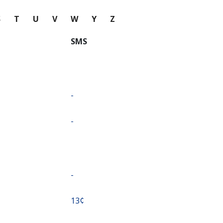
S
T
U
V
W
Y
Z
SMS
-
-
-
⁦13¢⁩