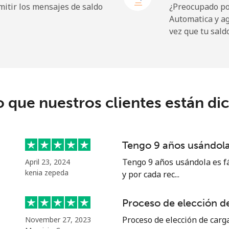
itir los mensajes de saldo
¿Preocupado por
Automatica y a
vez que tu sald
⁦109.9¢⁩
9 min por ⁦$10⁩
⁦108.9¢⁩
9 min por ⁦$10⁩
o que nuestros clientes están di
⁦53.9¢⁩
18 min por ⁦$10⁩
Tengo 9 años usándola 
⁦53.9¢⁩
18 min por ⁦$10⁩
Tengo 9 años usándola es fá
April 23, 2024
kenia zepeda
y por cada rec...
Proceso de elección de
⁦39.5¢⁩
25 min por ⁦$10⁩
Proceso de elección de carga
November 27, 2023