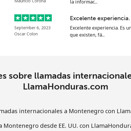
Mauricio Corona
la informac...
⁦58.5¢⁩
17 min por ⁦$10⁩
Excelente experiencia.
Excelente experiencia. Es u
September 6, 2023
Oscar Colon
que existen, fá...
⁦10.5¢⁩
95 min por ⁦$10⁩
⁦32.9¢⁩
30 min por ⁦$10⁩
es sobre llamadas internacional
⁦32.9¢⁩
30 min por ⁦$10⁩
LlamaHonduras.com
amadas internacionales a Montenegro con Lla
⁦6.9¢⁩
144 min por ⁦$10⁩
 a Montenegro desde EE. UU. con LlamaHondur
⁦30.9¢⁩
32 min por ⁦$10⁩