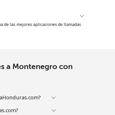
⁦8¢⁩
na de las mejores aplicaciones de llamadas
-
-
es a Montenegro con
-
maHonduras.com?
-
as.com?
-