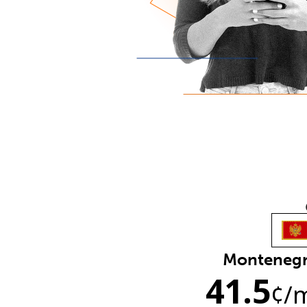
Monteneg
41.5
¢
/