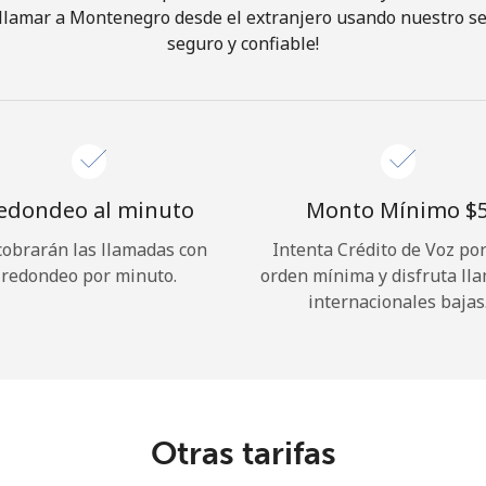
llamar a Montenegro desde el extranjero usando nuestro serv
seguro y confiable!
¡Hola!
Inicia sesión o
REGÍSTRATE →
edondeo al minuto
Monto Mínimo ⁦$5
cobrarán las llamadas con
Intenta Crédito de Voz po
redondeo por minuto.
orden mínima y disfruta ll
internacionales bajas
¿Olvidaste tu contraseña? →
Iniciar Sesión
Otras tarifas