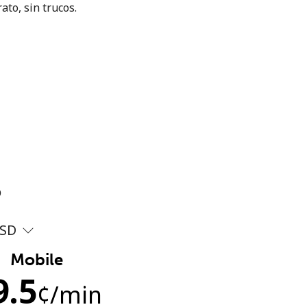
ato, sin trucos.
?
SD
Mobile
9.5
¢
/min