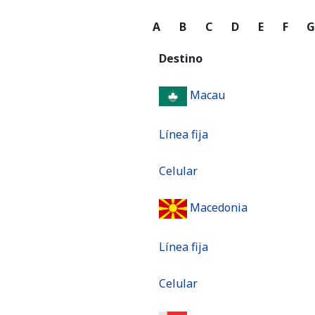
A
B
C
D
E
F
Destino
Macau
Línea fija
Celular
Macedonia
Línea fija
Celular