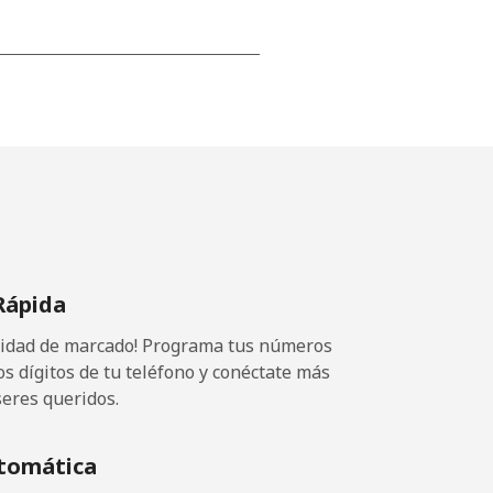
-
-
-
Rápida
-
ocidad de marcado! Programa tus números
os dígitos de tu teléfono y conéctate más
seres queridos.
-
tomática
-