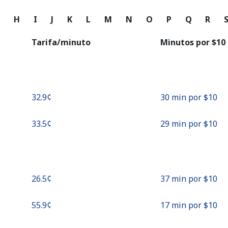
o
G
H
I
J
K
L
M
N
O
P
Q
R
Continuar con
Tarifa/minuto
Minutos por ⁦$10⁩
⁦32.9¢⁩
30 min por ⁦$10⁩
⁦33.5¢⁩
29 min por ⁦$10⁩
⁦26.5¢⁩
37 min por ⁦$10⁩
⁦55.9¢⁩
17 min por ⁦$10⁩