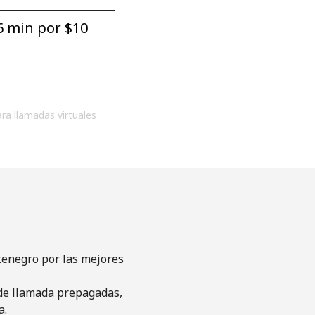
6 min por ⁦$10⁩
ara llamadas virtuales
tenegro por las mejores
s de llamada prepagadas,
a.