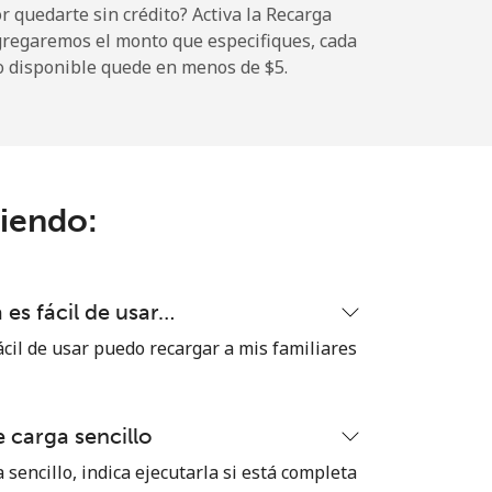
 quedarte sin crédito? Activa la Recarga
gregaremos el monto que especifiques, cada
o disponible quede en menos de ⁦$5⁩.
-
-
ciendo:
-
es fácil de usar…
⁦17¢⁩
cil de usar puedo recargar a mis familiares
 carga sencillo
-
 sencillo, indica ejecutarla si está completa