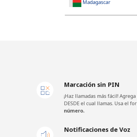
Madagascar
Línea fija
Celular
Malawi
Línea fija
Marcación sin PIN
Celular
¡Haz llamadas más fácil! Agrega
Malaysia
DESDE el cual llamas. Usa el fo
número.
Línea fija
Notificaciones de Voz
Celular