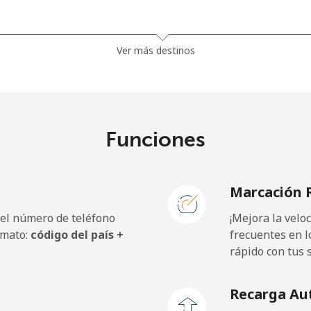
⁦81.9¢⁩
12 min por ⁦$10⁩
Ver más destinos
⁦88.5¢⁩
11 min por ⁦$10⁩
Funciones
⁦57.9¢⁩
17 min por ⁦$10⁩
Marcación 
⁦57.9¢⁩
17 min por ⁦$10⁩
 el número de teléfono
¡Mejora la vel
rmato:
código del país +
frecuentes en l
rápido con tus 
⁦1.5¢⁩
665 min por ⁦$10⁩
Recarga Au
⁦1.5¢⁩
665 min por ⁦$10⁩