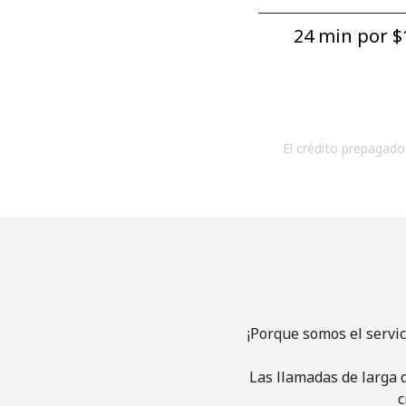
24 min por ⁦$1
El crédito prepagado 
¡Porque somos el servi
Las llamadas de larga d
c