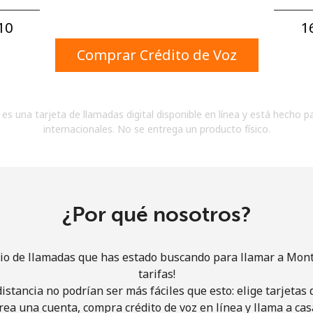
Un número
Un caracter especial
0⁩
1
Comprar Crédito de Voz
es una tarjeta de llamadas digital disponible en línea y está hecho p
internacionales. No se entrega un producto físico.
Mantente en contacto para recibir nuestras mejores
ofertas.
Al abrir una cuenta en este sitio web, estoy de
acuerdo con estos
Términos y condiciones.
¿Por qué nosotros?
Únete
cio de llamadas que has estado buscando para llamar a Mon
tarifas!
istancia no podrían ser más fáciles que esto: elige tarjeta
rea una cuenta, compra crédito de voz en línea y llama a cas