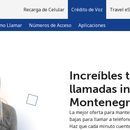
Recarga de Celular
Crédito de Voz
Travel e
mo Llamar
Números de Acceso
Aplicaciones
¡Bienvenido!
Increíbles 
¿Ya tienes una cuenta?
Inicia sesión →
llamadas i
Regístrate con
Montenegro
La mejor oferta para manten
bajas para llamar a teléfon
Haz que cada minuto cuente