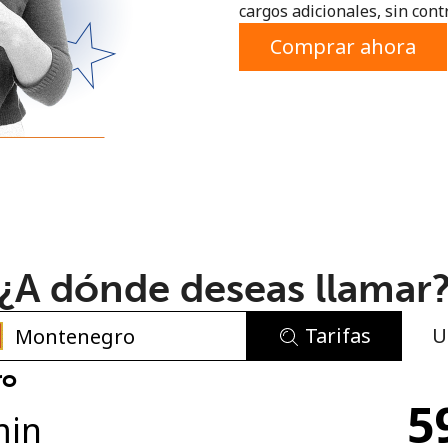
cargos adicionales, sin contr
o
Comprar ahora
¿A dónde deseas llamar
Tarifas
U
No se ha creado una contraseña
ro
5
Mínimo 8 caracteres
min
Una letra mayúscula y una minúscula