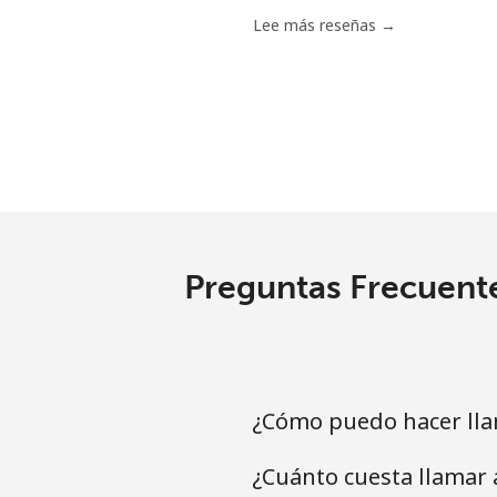
Celular
Lee más reseñas →
Mariana Islands
All country
Marshall Islands
Línea fija
Preguntas Frecuent
Celular
Martinique
¿Cómo puedo hacer ll
Línea fija
¿Cuánto cuesta llamar
Celular