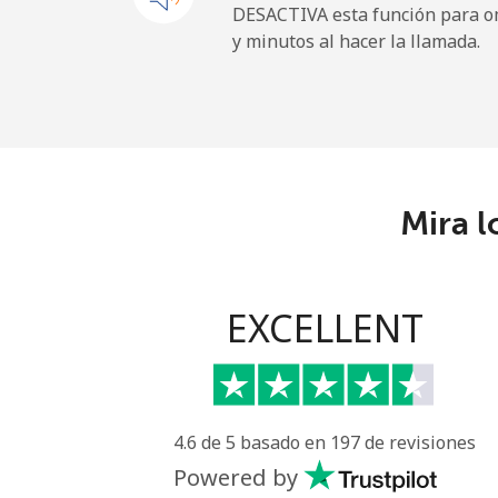
DESACTIVA esta función para om
y minutos al hacer la llamada.
Maldives
Línea fija
Celular
Mira l
Mali
Línea fija
EXCELLENT
Celular
Malta
4.6 de 5 basado en 197 de revisiones
Línea fija
Powered by