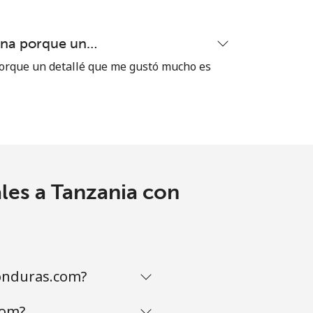
ena porque un…
-
orque un detallé que me gustó mucho es
-
-
les a Tanzania con
⁦5¢⁩
onduras.com?
-
com?
⁦17¢⁩