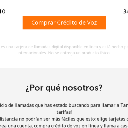
Un número
Un caracter especial
0⁩
3
Comprar Crédito de Voz
es una tarjeta de llamadas digital disponible en línea y está hecho p
internacionales. No se entrega un producto físico.
Mantente en contacto para recibir nuestras mejores
ofertas.
Al abrir una cuenta en este sitio web, estoy de
acuerdo con estos
Términos y condiciones.
¿Por qué nosotros?
Únete
icio de llamadas que has estado buscando para llamar a Ta
tarifas!
istancia no podrían ser más fáciles que esto: elige tarjeta
rea una cuenta, compra crédito de voz en línea y llama a cas