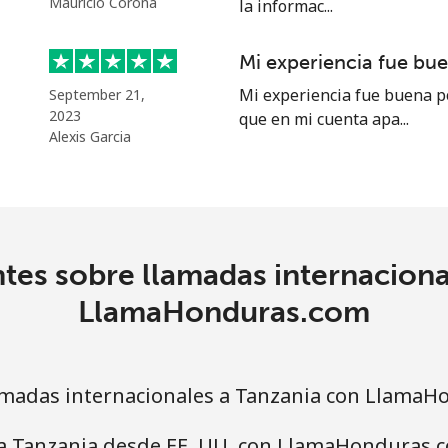
Mauricio Corona
la informac...
Mi experiencia fue bu
104.5¢⁩
9 min por ⁦$10⁩
Mi experiencia fue buena p
September 21,
2023
que en mi cuenta apa...
103.9¢⁩
9 min por ⁦$10⁩
Alexis Garcia
4.9¢⁩
204 min por ⁦$10⁩
tes sobre llamadas internaciona
29.9¢⁩
33 min por ⁦$10⁩
LlamaHonduras.com
madas internacionales a Tanzania con LlamaH
29.5¢⁩
33 min por ⁦$10⁩
 a Tanzania desde EE. UU. con LlamaHonduras.
34.5¢⁩
28 min por ⁦$10⁩