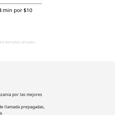
4 min por ⁦$10⁩
ara llamadas virtuales
nzania por las mejores
s de llamada prepagadas,
a.