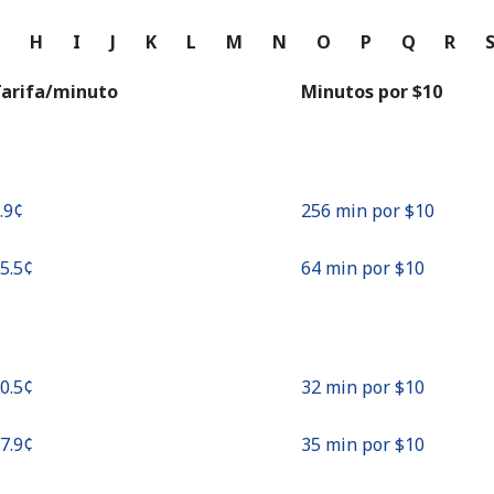
o
G
H
I
J
K
L
M
N
O
P
Q
R
Continuar con
arifa/minuto
Minutos por ⁦$10⁩
3.9¢⁩
256 min por ⁦$10⁩
15.5¢⁩
64 min por ⁦$10⁩
30.5¢⁩
32 min por ⁦$10⁩
27.9¢⁩
35 min por ⁦$10⁩