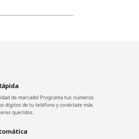
-
-
-
Rápida
⁦5¢⁩
ocidad de marcado! Programa tus números
os dígitos de tu teléfono y conéctate más
seres queridos.
-
tomática
⁦5¢⁩