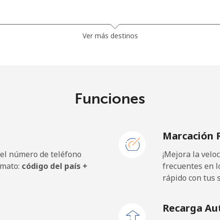
36.5¢⁩
27 min por ⁦$10⁩
Ver más destinos
28.9¢⁩
34 min por ⁦$10⁩
Funciones
3.9¢⁩
256 min por ⁦$10⁩
Marcación 
3.9¢⁩
256 min por ⁦$10⁩
 el número de teléfono
¡Mejora la vel
rmato:
código del país +
frecuentes en l
rápido con tus 
42.5¢⁩
23 min por ⁦$10⁩
Recarga Au
36.5¢⁩
27 min por ⁦$10⁩