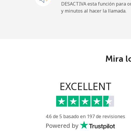
DESACTIVA esta función para om
y minutos al hacer la llamada.
Tokelau
All country
⁦
Tonga
Mira l
Línea fija
⁦
Celular
⁦
EXCELLENT
Trinidad And Tobago
Línea fija
⁦
4.6 de 5 basado en 197 de revisiones
Celular
⁦
Powered by