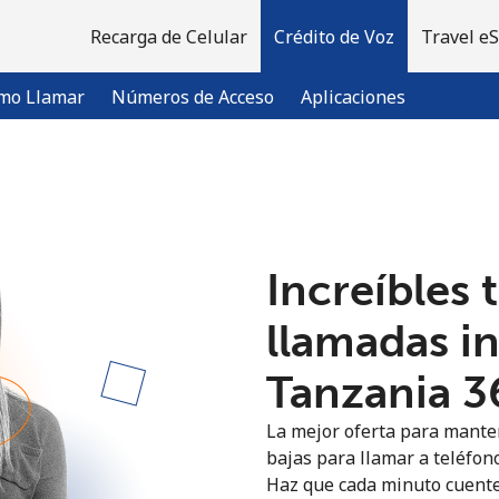
Recarga de Celular
Crédito de Voz
Travel e
mo Llamar
Números de Acceso
Aplicaciones
¡Bienvenido!
Increíbles 
¿Ya tienes una cuenta?
Inicia sesión →
llamadas i
Regístrate con
Tanzania ⁦3
La mejor oferta para manten
bajas para llamar a teléfono
Haz que cada minuto cuente