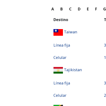
A
B
C
D
E
F
Destino
T
Taiwan
Línea fija
⁦
Celular
⁦
Tajikistan
Línea fija
⁦
Celular
⁦