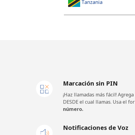
Tanzania
Línea fija
⁦
Celular
⁦
Thailand
Línea fija
⁦
Marcación sin PIN
Celular
⁦
¡Haz llamadas más fácil! Agrega
Togo
DESDE el cual llamas. Usa el fo
número.
Línea fija
⁦
Notificaciones de Voz
Celular
⁦