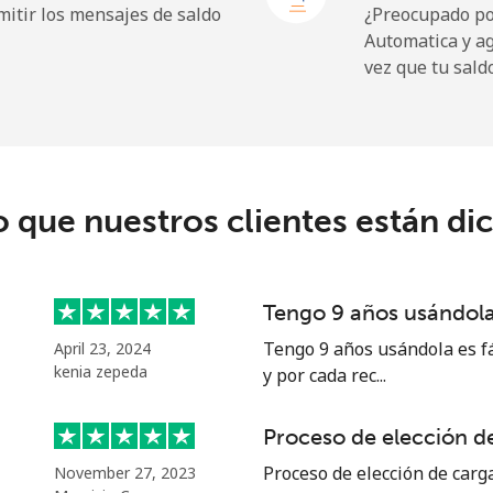
itir los mensajes de saldo
¿Preocupado por
Automatica y a
vez que tu sald
217.5¢⁩
4 min por ⁦$10⁩
o que nuestros clientes están di
128.5¢⁩
7 min por ⁦$10⁩
129.9¢⁩
7 min por ⁦$10⁩
Tengo 9 años usándola 
Tengo 9 años usándola es fá
April 23, 2024
kenia zepeda
y por cada rec...
7.9¢⁩
126 min por ⁦$10⁩
Proceso de elección de
22.5¢⁩
44 min por ⁦$10⁩
Proceso de elección de carga
November 27, 2023