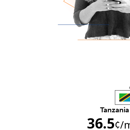
Tanzania
36.5
¢
/