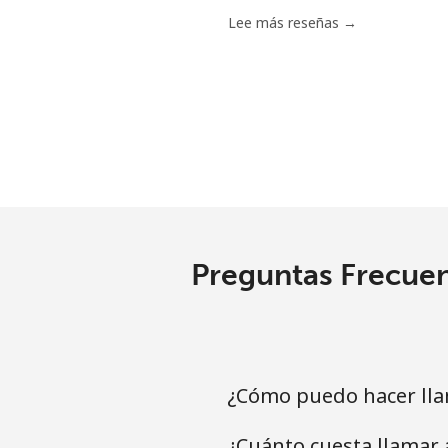
Tunisia
Lee más reseñas →
Línea fija
⁦
Celular
⁦
Turkey
Línea fija
⁦
Preguntas Frecuen
Celular
⁦
Turkmenistan
¿Cómo puedo hacer lla
Línea fija
⁦
¿Cuánto cuesta llamar
Celular
⁦