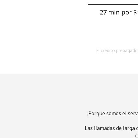
27 min por ⁦$1
El crédito prepagado 
¡Porque somos el serv
Las llamadas de larga d
c