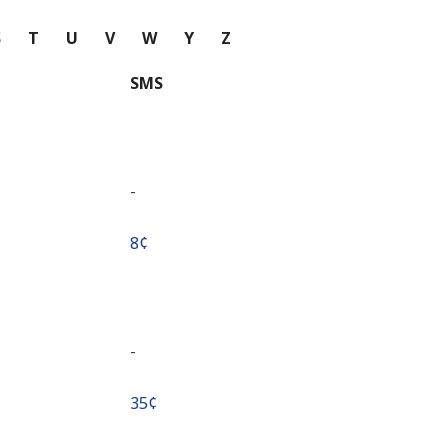
S
T
U
V
W
Y
Z
SMS
-
⁦8¢⁩
-
⁦35¢⁩