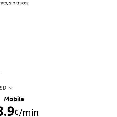
ato, sin trucos.
?
SD
Mobile
8.9
¢
/min