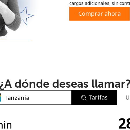
cargos adicionales, sin contr
o
Comprar ahora
¿A dónde deseas llamar
Tarifas
U
No se ha creado una contraseña
2
Mínimo 8 caracteres
min
Una letra mayúscula y una minúscula