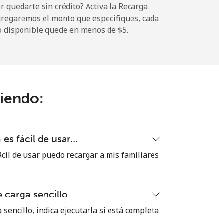
 quedarte sin crédito? Activa la Recarga
gregaremos el monto que especifiques, cada
o disponible quede en menos de ⁦$5⁩.
-
ciendo:
-
⁦5¢⁩
es fácil de usar…
cil de usar puedo recargar a mis familiares
-
 carga sencillo
-
 sencillo, indica ejecutarla si está completa