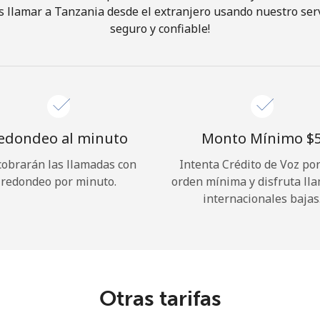
 llamar a Tanzania desde el extranjero usando nuestro servi
seguro y confiable!
¡Hola!
Inicia sesión o
REGÍSTRATE →
edondeo al minuto
Monto Mínimo ⁦$5
cobrarán las llamadas con
Intenta Crédito de Voz po
redondeo por minuto.
orden mínima y disfruta ll
internacionales bajas
¿Olvidaste tu contraseña? →
Iniciar Sesión
Otras tarifas