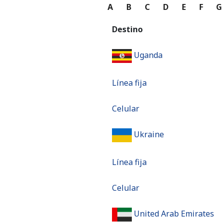
A
B
C
D
E
F
Destino
Uganda
Línea fija
Celular
Ukraine
Línea fija
Celular
United Arab Emirates