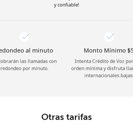
y confiable!
¡Hola!
Inicia sesión o
REGÍSTRATE →
edondeo al minuto
Monto Mínimo ⁦$5
cobrarán las llamadas con
Intenta Crédito de Voz po
redondeo por minuto.
orden mínima y disfruta ll
internacionales bajas
¿Olvidaste tu contraseña? →
Iniciar Sesión
Otras tarifas