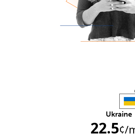
Ukraine
22.5
¢
/