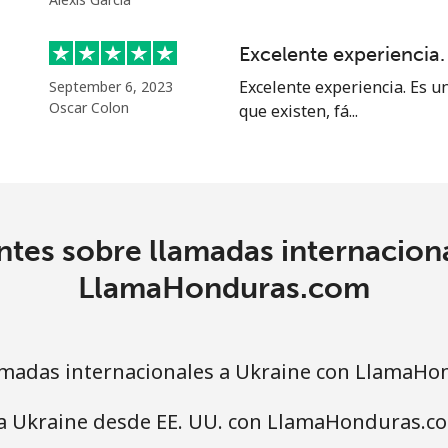
⁦16.5¢⁩
60 min por ⁦$10⁩
Excelente experiencia.
Excelente experiencia. Es u
September 6, 2023
Oscar Colon
que existen, fá...
tes sobre llamadas internacion
LlamaHonduras.com
madas internacionales a Ukraine con LlamaHo
 a Ukraine desde EE. UU. con LlamaHonduras.c