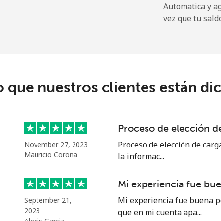
Automatica y a
vez que tu sald
⁦9.5¢⁩
105 min por ⁦$10⁩
⁦24.9¢⁩
40 min por ⁦$10⁩
o que nuestros clientes están di
⁦6.5¢⁩
153 min por ⁦$10⁩
Proceso de elección de
⁦17.5¢⁩
57 min por ⁦$10⁩
Proceso de elección de carga
November 27, 2023
Mauricio Corona
la informac...
Mi experiencia fue bu
⁦16.9¢⁩
59 min por ⁦$10⁩
Mi experiencia fue buena p
September 21,
2023
que en mi cuenta apa...
⁦16.9¢⁩
59 min por ⁦$10⁩
Alexis Garcia