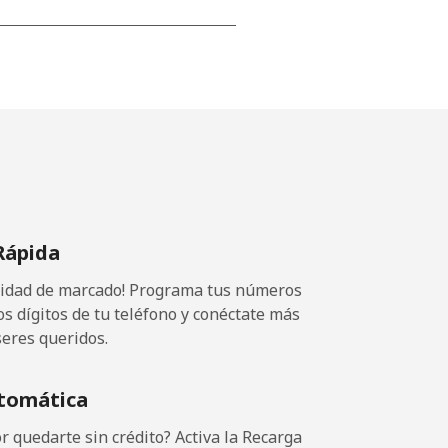
-
⁦13¢⁩
-
Rápida
⁦8¢⁩
ocidad de marcado! Programa tus números
-
os dígitos de tu teléfono y conéctate más
seres queridos.
tomática
-
 quedarte sin crédito? Activa la Recarga