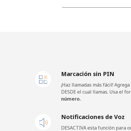
Línea fija
Celular
United Kingdom
Línea fija
Marcación sin PIN
Celular
¡Haz llamadas más fácil! Agrega
Premium
DESDE el cual llamas. Usa el fo
número.
United States
Notificaciones de Voz
All country
DESACTIVA esta función para om