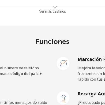
⁦23.5¢⁩
42 min por ⁦$10⁩
Ver más destinos
⁦21.5¢⁩
46 min por ⁦$10⁩
Funciones
⁦1.5¢⁩
665 min por ⁦$10⁩
Marcación 
⁦2.4¢⁩
416 min por ⁦$10⁩
 el número de teléfono
¡Mejora la vel
⁦42.5¢⁩
23 min por ⁦$10⁩
rmato:
código del país +
frecuentes en l
rápido con tus 
Recarga Au
⁦1.5¢⁩
665 min por ⁦$10⁩
itir los mensajes de saldo
¿Preocupado por