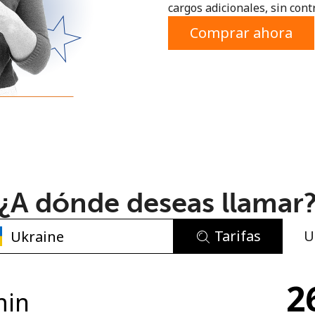
cargos adicionales, sin contr
o
Comprar ahora
¿A dónde deseas llamar
Tarifas
U
No se ha creado una contraseña
2
Mínimo 8 caracteres
min
Una letra mayúscula y una minúscula