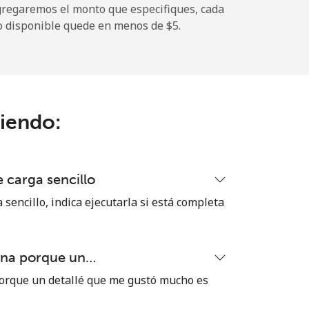
gregaremos el monto que especifiques, cada
o disponible quede en menos de ⁦$5⁩.
-
⁦5¢⁩
ciendo:
-
 carga sencillo
-
 sencillo, indica ejecutarla si está completa
ena porque un…
-
orque un detallé que me gustó mucho es
⁦38¢⁩