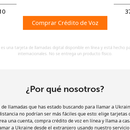
Un número
Un caracter especial
0⁩
3
Comprar Crédito de Voz
es una tarjeta de llamadas digital disponible en línea y está hecho p
internacionales. No se entrega un producto físico.
Mantente en contacto para recibir nuestras mejores
ofertas.
Al abrir una cuenta en este sitio web, estoy de
acuerdo con estos
Términos y condiciones.
¿Por qué nosotros?
Únete
o de llamadas que has estado buscando para llamar a Ukraine
istancia no podrían ser más fáciles que esto: elige tarjeta
rea una cuenta, compra crédito de voz en línea y llama a cas
amar a Ukraine desde el extranjero usando nuestro servicio 