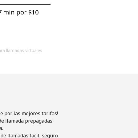
7 min por ⁦$10⁩
ara llamadas virtuales
 por las mejores tarifas!
s de llamada prepagadas,
a.
de llamadas fácil, seguro