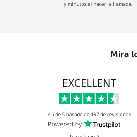
y minutos al hacer la llamada.
Uruguay
Línea fija
Celular
Mira l
Montevideo
Us Virgin Islands
EXCELLENT
All country
Uzbekistan
4.6 de 5 basado en 197 de revisiones
Línea fija
Powered by
Celular
Lee más reseñas →