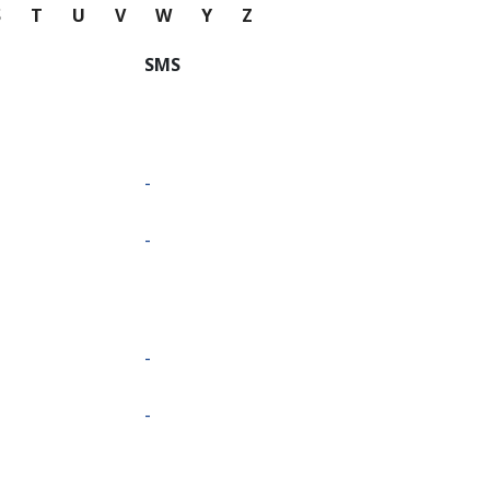
S
T
U
V
W
Y
Z
SMS
-
-
-
-