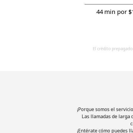
44 min por ⁦$1
El crédito prepagado 
¡Porque somos el servici
Las llamadas de larga d
c
¡Entérate cómo puedes ll