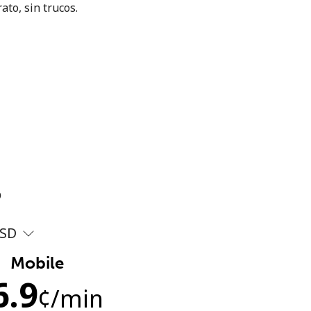
ato, sin trucos.
?
SD
Mobile
6.9
¢
/min