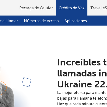
Recarga de Celular
Crédito de Voz
Travel e
mo Llamar
Números de Acceso
Aplicaciones
¡Bienvenido!
Increíbles 
¿Ya tienes una cuenta?
Inicia sesión →
llamadas i
Regístrate con
Ukraine ⁦22
La mejor oferta para manten
bajas para llamar a teléfono
Haz que cada minuto cuente