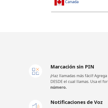
Canada
All country
⁦
Cape Verde
Línea fija
⁦
Celular
⁦
Marcación sin PIN
Caribbean Netherlands
¡Haz llamadas más fácil! Agrega
Línea fija
⁦
DESDE el cual llamas. Usa el fo
número.
Celular
⁦
Notificaciones de Voz
Cayman Islands