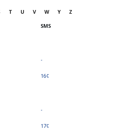
S
T
U
V
W
Y
Z
SMS
-
⁦16¢⁩
-
⁦17¢⁩