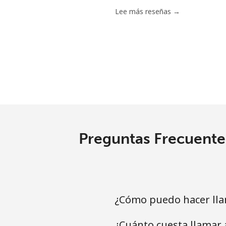
Chile
Lee más reseñas →
Línea fija
⁦
Celular
⁦
Santiago
⁦
China
Preguntas Frecuentes
Línea fija
⁦
Celular
⁦
Christmas Island
¿Cómo puedo hacer lla
¿Cuánto cuesta llamar
All country
⁦3