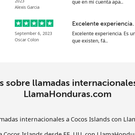
2023
que en mi cuenta apa...
Alexis Garcia
4.5¢⁩
222 min por ⁦$10⁩
Excelente experiencia.
Excelente experiencia. Es u
September 6, 2023
1.6¢⁩
625 min por ⁦$10⁩
Oscar Colon
que existen, fá...
1.7¢⁩
588 min por ⁦$10⁩
 sobre llamadas internacionale
4.9¢⁩
204 min por ⁦$10⁩
LlamaHonduras.com
4.9¢⁩
204 min por ⁦$10⁩
madas internacionales a Cocos Islands con L
 a Cocos Islands desde EE. UU. con LlamaHondu
¢⁩
333 min por ⁦$10⁩