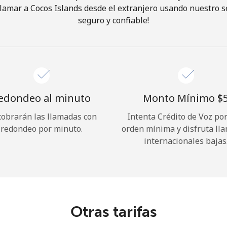
lamar a Cocos Islands desde el extranjero usando nuestro ser
seguro y confiable!
¡Hola!
Inicia sesión o
REGÍSTRATE →
edondeo al minuto
Monto Mínimo ⁦$5
cobrarán las llamadas con
Intenta Crédito de Voz po
redondeo por minuto.
orden mínima y disfruta ll
internacionales bajas
¿Olvidaste tu contraseña? →
Iniciar Sesión
Otras tarifas