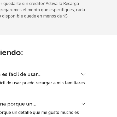
 quedarte sin crédito? Activa la Recarga
gregaremos el monto que especifiques, cada
-
o disponible quede en menos de ⁦$5⁩.
-
ciendo:
-
-
es fácil de usar…
cil de usar puedo recargar a mis familiares
-
ena porque un…
⁦16¢⁩
orque un detallé que me gustó mucho es