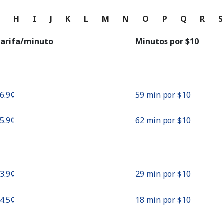
o
G
H
I
J
K
L
M
N
O
P
Q
R
Continuar con
arifa/minuto
Minutos por ⁦$10⁩
16.9¢⁩
59 min por ⁦$10⁩
15.9¢⁩
62 min por ⁦$10⁩
33.9¢⁩
29 min por ⁦$10⁩
54.5¢⁩
18 min por ⁦$10⁩