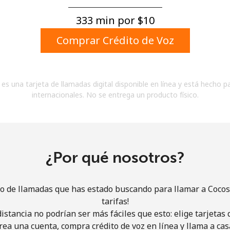
Un número
Un caracter especial
333 min por ⁦$10⁩
Comprar Crédito de Voz
es una tarjeta de llamadas digital disponible en línea y está hecho p
internacionales. No se entrega un producto físico.
Mantente en contacto para recibir nuestras mejores
ofertas.
Al abrir una cuenta en este sitio web, estoy de
acuerdo con estos
Términos y condiciones.
¿Por qué nosotros?
Únete
io de llamadas que has estado buscando para llamar a Cocos
tarifas!
istancia no podrían ser más fáciles que esto: elige tarjeta
rea una cuenta, compra crédito de voz en línea y llama a cas