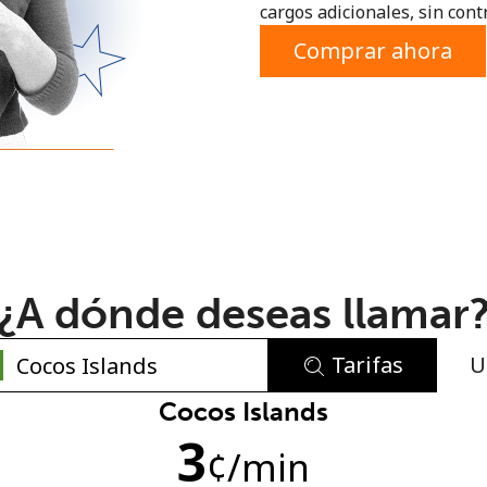
cargos adicionales, sin contr
o
Comprar ahora
¿A dónde deseas llamar
Tarifas
U
No se ha creado una contraseña
Cocos Islands
3
Mínimo 8 caracteres
¢
/min
Una letra mayúscula y una minúscula