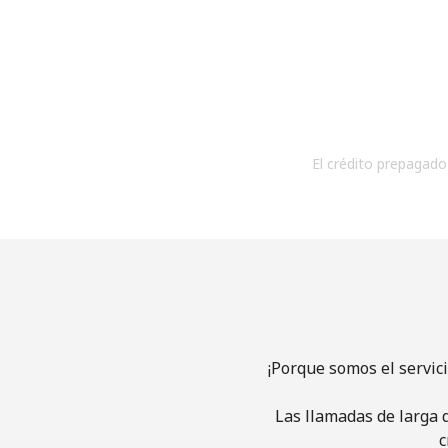
El crédito prepagado 
¡Porque somos el servic
Las llamadas de larga d
c