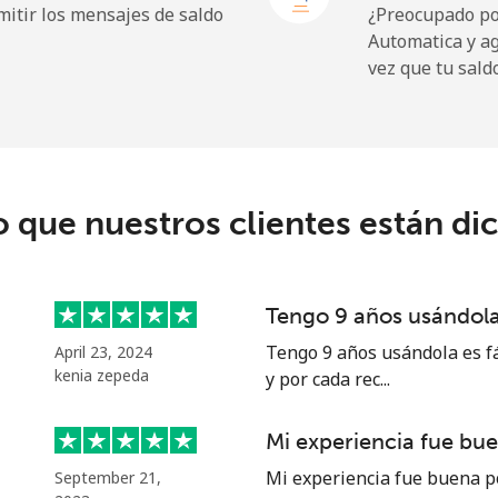
itir los mensajes de saldo
¿Preocupado por
Automatica y a
19.9¢⁩
50 min por ⁦$10⁩
vez que tu sald
27.5¢⁩
36 min por ⁦$10⁩
c
o que nuestros clientes están di
88.5¢⁩
11 min por ⁦$10⁩
73.9¢⁩
13 min por ⁦$10⁩
Tengo 9 años usándola 
Tengo 9 años usándola es fá
April 23, 2024
kenia zepeda
y por cada rec...
78.9¢⁩
12 min por ⁦$10⁩
Mi experiencia fue bu
71.5¢⁩
13 min por ⁦$10⁩
Mi experiencia fue buena p
September 21,