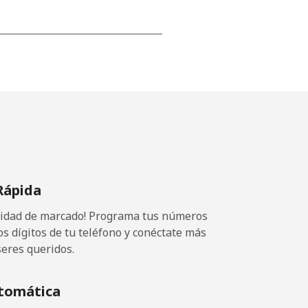
⁦15¢⁩
-
⁦16¢⁩
Rápida
ocidad de marcado! Programa tus números
-
os dígitos de tu teléfono y conéctate más
seres queridos.
⁦15¢⁩
tomática