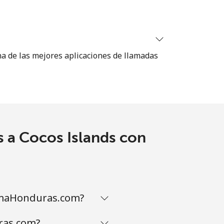
-
na de las mejores aplicaciones de llamadas
⁦8¢⁩
-
s a Cocos Islands con
-
-
lamaHonduras.com?
ras.com?
-