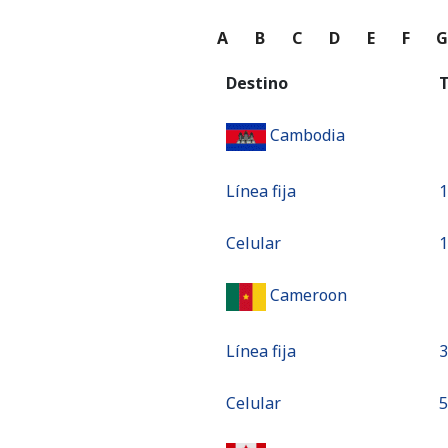
A
B
C
D
E
F
Destino
T
Cambodia
Línea fija
⁦
Celular
⁦
Cameroon
Línea fija
⁦
Celular
⁦