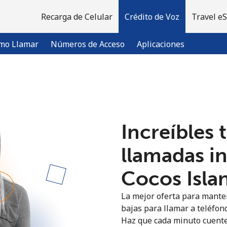
Recarga de Celular
Crédito de Voz
Travel e
mo Llamar
Números de Acceso
Aplicaciones
¡Bienvenido!
Increíbles 
¿Ya tienes una cuenta?
Inicia sesión →
llamadas i
Regístrate con
Cocos Islan
La mejor oferta para manten
bajas para llamar a teléfono
Haz que cada minuto cuente