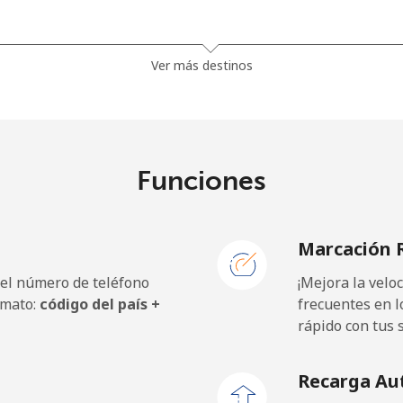
1.5¢⁩
665 min por ⁦$10⁩
Ver más destinos
33.9¢⁩
29 min por ⁦$10⁩
Funciones
39.5¢⁩
25 min por ⁦$10⁩
Marcación 
 el número de teléfono
¡Mejora la vel
23.5¢⁩
42 min por ⁦$10⁩
rmato:
código del país +
frecuentes en l
rápido con tus 
25.5¢⁩
39 min por ⁦$10⁩
Recarga Au