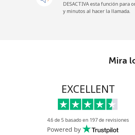
DESACTIVA esta función para om
y minutos al hacer la llamada.
Línea fija
⁦
Celular
⁦
Central African Republi
Mira l
Línea fija
⁦
Celular
⁦
EXCELLENT
Chad
Línea fija
⁦
4.6 de 5 basado en 197 de revisiones
Celular
⁦
Powered by