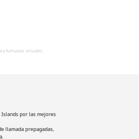
ara llamadas virtuales
 Islands por las mejores
s de llamada prepagadas,
a.