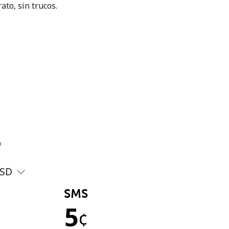
ato, sin trucos.
?
SD
SMS
5
¢