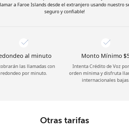
lamar a Faroe Islands desde el extranjero usando nuestro ser
seguro y confiable!
¡Hola!
Inicia sesión o
REGÍSTRATE →
edondeo al minuto
Monto Mínimo ⁦$5
cobrarán las llamadas con
Intenta Crédito de Voz po
redondeo por minuto.
orden mínima y disfruta ll
internacionales bajas
¿Olvidaste tu contraseña? →
Iniciar Sesión
Otras tarifas