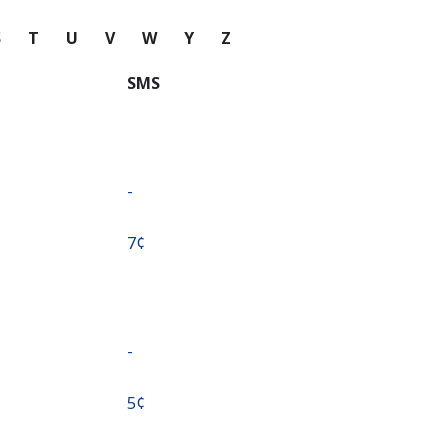
S
T
U
V
W
Y
Z
SMS
-
⁦7¢⁩
-
⁦5¢⁩