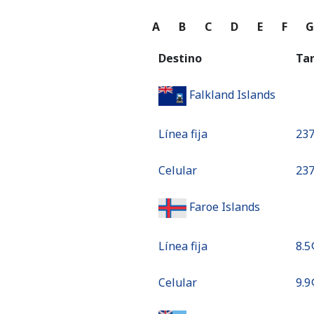
A
B
C
D
E
F
Destino
Ta
Falkland Islands
Línea fija
⁦237
Celular
⁦237
Faroe Islands
Línea fija
⁦8.5¢
Celular
⁦9.9¢