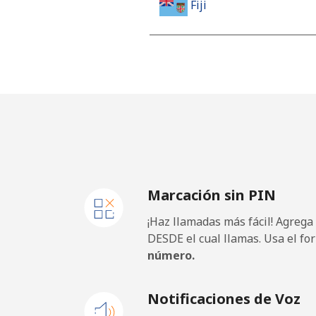
Fiji
Línea fija
⁦37.
Celular
⁦37.
Finland
Línea fija
⁦35.
Marcación sin PIN
Celular
⁦34.
¡Haz llamadas más fácil! Agrega
France
DESDE el cual llamas. Usa el fo
número.
Línea fija
⁦1.5¢
Notificaciones de Voz
Celular
⁦2.4¢