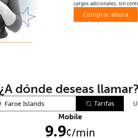
cargos adicionales, sin contr
o
Comprar ahora
¿A dónde deseas llamar
Tarifas
U
No se ha creado una contraseña
Mobile
9.9
Mínimo 8 caracteres
¢
/min
Una letra mayúscula y una minúscula