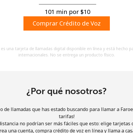
Un número
Un caracter especial
101 min por ⁦$10⁩
Comprar Crédito de Voz
es una tarjeta de llamadas digital disponible en línea y está hecho p
internacionales. No se entrega un producto físico.
Mantente en contacto para recibir nuestras mejores
ofertas.
Al abrir una cuenta en este sitio web, estoy de
acuerdo con estos
Términos y condiciones.
¿Por qué nosotros?
Únete
io de llamadas que has estado buscando para llamar a Faroe
tarifas!
istancia no podrían ser más fáciles que esto: elige tarjeta
rea una cuenta, compra crédito de voz en línea y llama a cas