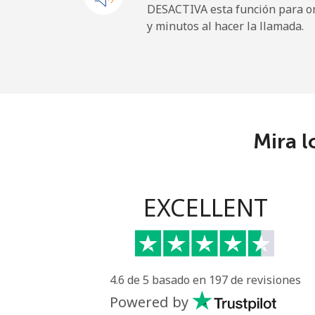
DESACTIVA esta función para om
y minutos al hacer la llamada.
French Guiana
Línea fija
⁦4.9¢
Celular
⁦30.
Mira l
French Polynesia
Línea fija
⁦33.
EXCELLENT
Celular
⁦33.
4.6 de 5 basado en 197 de revisiones
Powered by