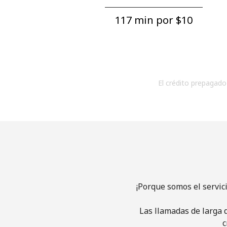
117 min por ⁦$10⁩
El crédito prepagado 
¡Porque somos el servic
Las llamadas de larga d
c