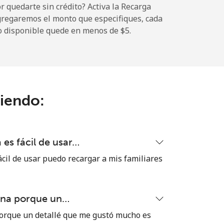
 quedarte sin crédito? Activa la Recarga
gregaremos el monto que especifiques, cada
o disponible quede en menos de ⁦$5⁩.
-
-
ciendo:
-
es fácil de usar…
⁦11¢⁩
cil de usar puedo recargar a mis familiares
ena porque un…
orque un detallé que me gustó mucho es