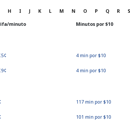
o
G
H
I
J
K
L
M
N
O
P
Q
R
Continuar con
rifa/minuto
Minutos por ⁦$10⁩
.5¢⁩
4 min por ⁦$10⁩
.9¢⁩
4 min por ⁦$10⁩
⁩
117 min por ⁦$10⁩
⁩
101 min por ⁦$10⁩