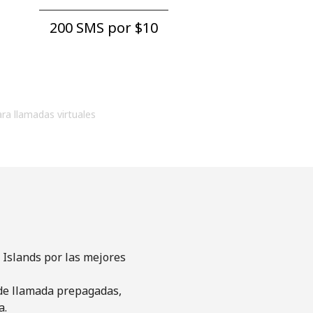
200 SMS por ⁦$10⁩
ara llamadas virtuales
 Islands por las mejores
s de llamada prepagadas,
a.