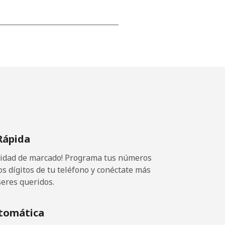
-
⁦17¢⁩
-
Rápida
⁦11¢⁩
ocidad de marcado! Programa tus números
os dígitos de tu teléfono y conéctate más
seres queridos.
-
tomática
-