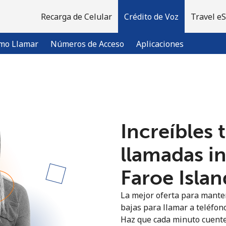
Recarga de Celular
Crédito de Voz
Travel e
mo Llamar
Números de Acceso
Aplicaciones
¡Bienvenido!
Increíbles 
¿Ya tienes una cuenta?
Inicia sesión →
llamadas i
Regístrate con
Faroe Islan
La mejor oferta para manten
bajas para llamar a teléfono
Haz que cada minuto cuente