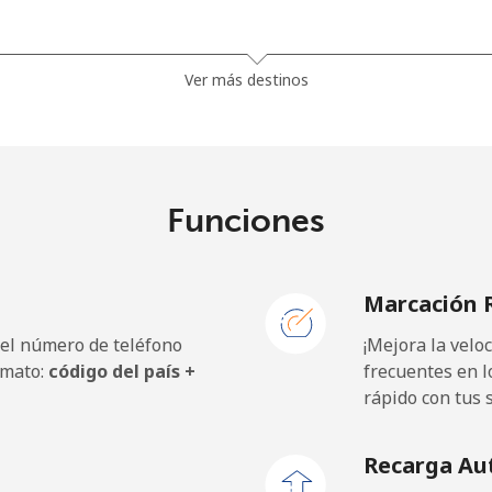
9¢⁩
26 min por ⁦$10⁩
Ver más destinos
5¢⁩
26 min por ⁦$10⁩
Funciones
5¢⁩
28 min por ⁦$10⁩
Marcación 
5¢⁩
28 min por ⁦$10⁩
 el número de teléfono
¡Mejora la vel
rmato:
código del país +
frecuentes en l
rápido con tus 
⁩
665 min por ⁦$10⁩
Recarga Au
⁩
416 min por ⁦$10⁩