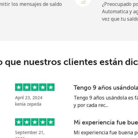
itir los mensajes de saldo
¿Preocupado por
Automatica y a
vez que tu sald
⁩
204 min por ⁦$10⁩
9¢⁩
32 min por ⁦$10⁩
o que nuestros clientes están di
9¢⁩
29 min por ⁦$10⁩
Tengo 9 años usándola 
9¢⁩
29 min por ⁦$10⁩
Tengo 9 años usándola es fá
April 23, 2024
kenia zepeda
y por cada rec...
Mi experiencia fue bu
Mi experiencia fue buena p
September 21,