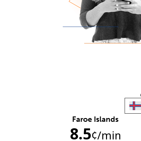
Faroe Islands
8.5
¢
/min