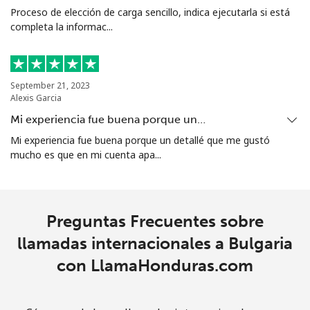
Proceso de elección de carga sencillo, indica ejecutarla si está
completa la informac...
Celular
⁦36.5¢⁩
27 min por ⁦$10⁩
-
Bosnia And Herzegovina
September 21, 2023
Alexis Garcia
Línea fija
⁦34.5¢⁩
28 min por ⁦$10⁩
-
Mi experiencia fue buena porque un…
Celular
⁦70.9¢⁩
14 min por ⁦$10⁩
⁦15¢⁩
Mi experiencia fue buena porque un detallé que me gustó
mucho es que en mi cuenta apa...
Botswana
Línea fija
⁦42.9¢⁩
23 min por ⁦$10⁩
-
Preguntas Frecuentes sobre
llamadas internacionales a Bulgaria
Celular
⁦47.5¢⁩
21 min por ⁦$10⁩
⁦10¢⁩
con LlamaHonduras.com
Brazil