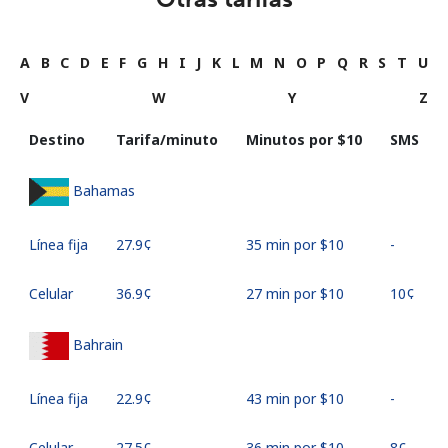
A
B
C
D
E
F
G
H
I
J
K
L
M
N
O
P
Q
R
S
T
U
V
W
Y
Z
Destino
Tarifa/minuto
Minutos por ⁦$10⁩
SMS
Bahamas
Línea fija
⁦27.9¢⁩
35 min por ⁦$10⁩
-
Celular
⁦36.9¢⁩
27 min por ⁦$10⁩
⁦10¢⁩
Bahrain
Línea fija
⁦22.9¢⁩
43 min por ⁦$10⁩
-
Celular
⁦27.5¢⁩
36 min por ⁦$10⁩
⁦8¢⁩