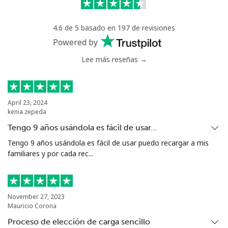
Celular
⁦75.9¢⁩
13 min por ⁦$10⁩
-
4.6 de 5 basado en 197 de revisiones
Bermuda
Powered by
Lee más reseñas →
Línea fija
⁦4.5¢⁩
222 min por ⁦$10⁩
-
Celular
⁦4.5¢⁩
222 min por ⁦$10⁩
⁦23¢⁩
April 23, 2024
kenia zepeda
Bhutan
Tengo 9 años usándola es fácil de usar…
Tengo 9 años usándola es fácil de usar puedo recargar a mis
Línea fija
⁦13.5¢⁩
74 min por ⁦$10⁩
-
familiares y por cada rec...
Celular
⁦12.9¢⁩
77 min por ⁦$10⁩
-
Bolivia
November 27, 2023
Mauricio Corona
Proceso de elección de carga sencillo
Línea fija
⁦32.9¢⁩
30 min por ⁦$10⁩
-