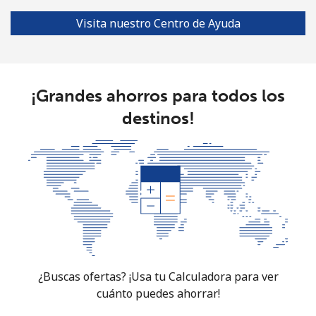
Línea fija
⁦1.7¢⁩
588 min por ⁦$10⁩
-
Visita nuestro Centro de Ayuda
Celular
⁦5.5¢⁩
181 min por ⁦$10⁩
⁦50¢⁩
Burkina Faso
¡Grandes ahorros para todos los
destinos!
Línea fija
⁦79.5¢⁩
12 min por ⁦$10⁩
-
Celular
⁦64.9¢⁩
15 min por ⁦$10⁩
⁦38¢⁩
Burundi
Línea fija
⁦100.9¢⁩
9 min por ⁦$10⁩
-
Celular
⁦92.5¢⁩
10 min por ⁦$10⁩
-
¿Buscas ofertas? ¡Usa tu Calculadora para ver
cuánto puedes ahorrar!