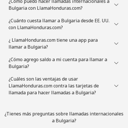
¿Cómo puedo hacer llamadas internacionales a
Línea fija
⁦1.5¢⁩
665 min por ⁦$10⁩
-
Bulgaria con LlamaHonduras.com?
Celular
⁦2.6¢⁩
384 min por ⁦$10⁩
⁦8¢⁩
¿Cuánto cuesta llamar a Bulgaria desde EE. UU.
con LlamaHonduras.com?
British Virgin Islands
¿ LlamaHonduras.com tiene una app para
Línea fija
⁦43.9¢⁩
22 min por ⁦$10⁩
-
llamar a Bulgaria?
¿Cómo agrego saldo a mi cuenta para llamar a
Celular
⁦45.9¢⁩
21 min por ⁦$10⁩
⁦23¢⁩
Bulgaria?
Brunei
¿Cuáles son las ventajas de usar
LlamaHonduras.com contra las tarjetas de
Línea fija
⁦47.5¢⁩
21 min por ⁦$10⁩
-
llamada para hacer llamadas a Bulgaria?
Celular
⁦46.9¢⁩
21 min por ⁦$10⁩
⁦12¢⁩
¿Tienes más preguntas sobre llamadas internacionales
Bulgaria
a Bulgaria?