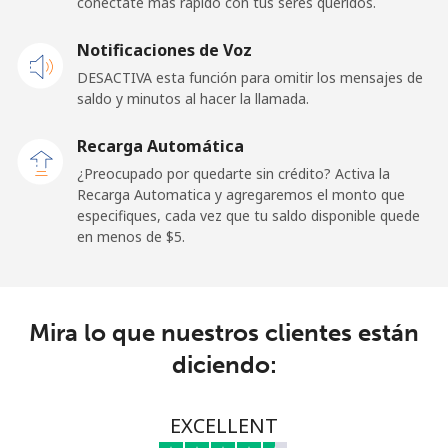
conéctate más rápido con tus seres queridos.
Celular
⁦68.9¢⁩
14 min por ⁦$10⁩
-
Notificaciones de Voz
Belgium
DESACTIVA esta función para omitir los mensajes de
saldo y minutos al hacer la llamada.
Línea fija
⁦3.9¢⁩
256 min por ⁦$10⁩
-
Recarga Automática
Celular
⁦50.5¢⁩
19 min por ⁦$10⁩
⁦15¢⁩
¿Preocupado por quedarte sin crédito? Activa la
Recarga Automatica y agregaremos el monto que
especifiques, cada vez que tu saldo disponible quede
Belize
en menos de ⁦$5⁩.
Línea fija
⁦42.5¢⁩
23 min por ⁦$10⁩
-
Celular
⁦43.5¢⁩
22 min por ⁦$10⁩
⁦20¢⁩
Mira lo que nuestros clientes están
diciendo:
Benin
EXCELLENT
Línea fija
⁦74.5¢⁩
13 min por ⁦$10⁩
-