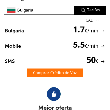
Tarifas
CAD
1.7
¢
/min
Bulgaria
No se ha creado una contraseña
5.5
¢
/min
Mobile
Mínimo 8 caracteres
Una letra mayúscula y una minúscula
50
Un número
¢
SMS
Un caracter especial
Comprar Crédito de Voz
Mantente en contacto para recibir nuestras mejores
ofertas.
Mejor oferta