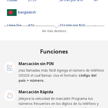
Bangladesh
Línea fija
⁦4.5¢⁩
222 min por ⁦$10⁩
-
Ver más destinos
Celular
⁦3.9¢⁩
256 min por ⁦$10⁩
-
Barbados
Funciones
Línea fija
⁦38.5¢⁩
25 min por ⁦$10⁩
-
Marcación sin PIN
¡Haz llamadas más fácil! Agrega el número de teléfono
Celular
⁦44.5¢⁩
22 min por ⁦$10⁩
-
DESDE el cual llamas. Usa el formato:
código del
país + número.
Belarus
Marcación Rápida
¡Mejora la velocidad de marcado! Programa tus
Línea fija
⁦75.9¢⁩
13 min por ⁦$10⁩
-
números frecuentes en los dígitos de tu teléfono y