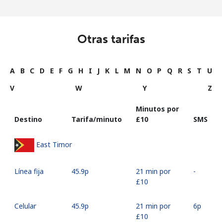
Otras tarifas
A
B
C
D
E
F
G
H
I
J
K
L
M
N
O
P
Q
R
S
T
U
V
W
Y
Z
Minutos por
Destino
Tarifa/minuto
⁦£10⁩
SMS
East Timor
Línea fija
⁦45.9p⁩
21 min por
-
⁦£10⁩
Celular
⁦45.9p⁩
21 min por
⁦6p⁩
⁦£10⁩