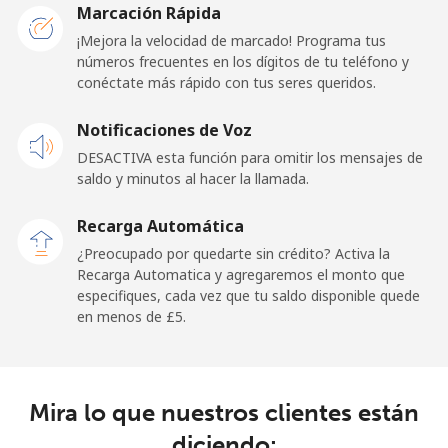
Etisalat
⁦£10⁩
Marcación Rápida
¡Mejora la velocidad de marcado! Programa tus
El Salvador
números frecuentes en los dígitos de tu teléfono y
conéctate más rápido con tus seres queridos.
Línea fija
⁦18.9p⁩
52 min por
-
Notificaciones de Voz
⁦£10⁩
DESACTIVA esta función para omitir los mensajes de
Claro
⁦9.9p⁩
101 min por
-
saldo y minutos al hacer la llamada.
Landlines
⁦£10⁩
Recarga Automática
Celular
⁦13.9p⁩
71 min por
⁦9p⁩
¿Preocupado por quedarte sin crédito? Activa la
⁦£10⁩
Recarga Automatica y agregaremos el monto que
especifiques, cada vez que tu saldo disponible quede
en menos de ⁦£5⁩.
Equatorial Guinea
All country
⁦56.5p⁩
17 min por
-
⁦£10⁩
Mira lo que nuestros clientes están
diciendo:
Eritrea