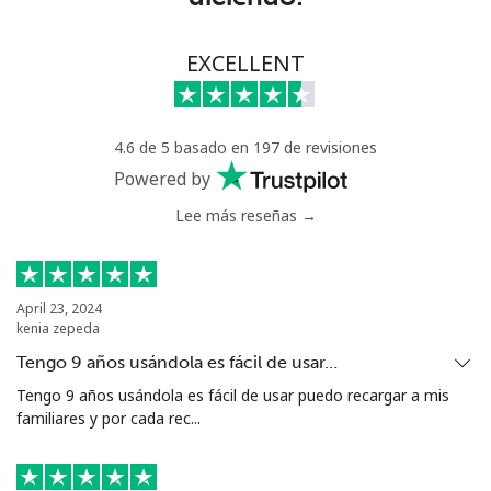
Línea fija
⁦26.9p⁩
37 min por
-
EXCELLENT
⁦£10⁩
Celular
⁦26.9p⁩
37 min por
⁦7p⁩
4.6 de 5 basado en 197 de revisiones
⁦£10⁩
Powered by
Estonia
Lee más reseñas →
Línea fija
⁦1.5p⁩
665 min por
-
⁦£10⁩
April 23, 2024
kenia zepeda
Celular
⁦37.5p⁩
26 min por
⁦7p⁩
Tengo 9 años usándola es fácil de usar…
⁦£10⁩
Tengo 9 años usándola es fácil de usar puedo recargar a mis
familiares y por cada rec...
Eswatini
Línea fija
⁦20.5p⁩
48 min por
-