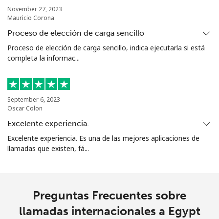
⁦£10⁩
November 27, 2023
Mauricio Corona
Celular
⁦16.9p⁩
59 min por
⁦30p⁩
Proceso de elección de carga sencillo
⁦£10⁩
Proceso de elección de carga sencillo, indica ejecutarla si está
completa la informac...
Ethiopia
Línea fija
⁦25.9p⁩
38 min por
-
September 6, 2023
⁦£10⁩
Oscar Colon
Excelente experiencia.
Celular
⁦24.9p⁩
40 min por
-
Excelente experiencia. Es una de las mejores aplicaciones de
⁦£10⁩
llamadas que existen, fá...
Preguntas Frecuentes sobre
llamadas internacionales a Egypt