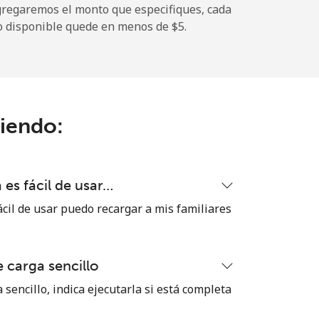
gregaremos el monto que especifiques, cada
o disponible quede en menos de ⁦$5⁩.
-
-
ciendo:
-
es fácil de usar…
⁦13c⁩
cil de usar puedo recargar a mis familiares
 carga sencillo
-
 sencillo, indica ejecutarla si está completa
⁦8c⁩