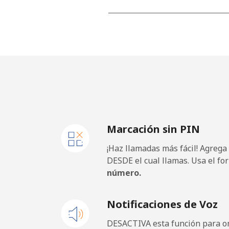
Línea fija
Celular
Germany
Línea fija
Marcación sin PIN
Celular
¡Haz llamadas más fácil! Agrega
Ghana
DESDE el cual llamas. Usa el fo
número.
Línea fija
Notificaciones de Voz
Celular
DESACTIVA esta función para om