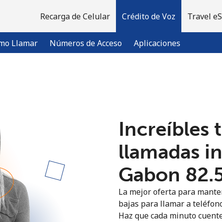
Recarga de Celular
Crédito de Voz
Travel e
mo Llamar
Números de Acceso
Aplicaciones
¡Bienvenido!
Increíbles 
¿Ya tienes una cuenta?
Inicia sesión →
llamadas i
Regístrate con
Gabon ⁦82.
La mejor oferta para manten
bajas para llamar a teléfono
Haz que cada minuto cuente