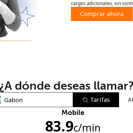
cargos adicionales, sin contr
o
Comprar ahora
¿A dónde deseas llamar
Tarifas
A
No se ha creado una contraseña
Mobile
83.9
Mínimo 8 caracteres
c
/min
Una letra mayúscula y una minúscula