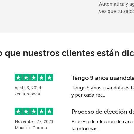
Automatica y a
vez que tu sald
⁦13.9c⁩
71 min por ⁦$10⁩
⁦29.9c⁩
33 min por ⁦$10⁩
o que nuestros clientes están di
⁦1.5c⁩
665 min por ⁦$10⁩
Tengo 9 años usándola 
⁦2c⁩
500 min por ⁦$10⁩
Tengo 9 años usándola es fá
April 23, 2024
kenia zepeda
y por cada rec...
Proceso de elección de
⁦14.5c⁩
68 min por ⁦$10⁩
Proceso de elección de carga
November 27, 2023
Mauricio Corona
la informac...
⁦15.9c⁩
62 min por ⁦$10⁩