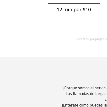
12 min por ⁦$10⁩
El crédito prepagado 
¡Porque somos el servic
Las llamadas de larga d
c
¡Entérate cómo puedes ll