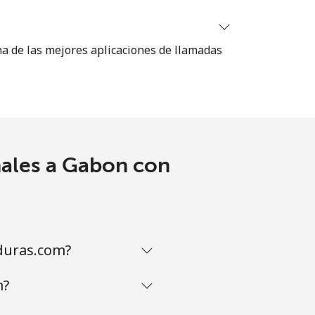
na de las mejores aplicaciones de llamadas
-
⁦14c⁩
nales a Gabon con
-
-
duras.com?
m?
⁦13c⁩