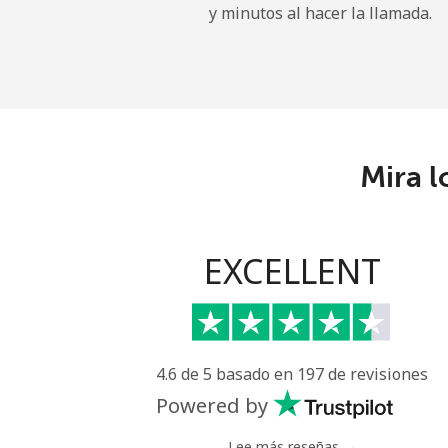
y minutos al hacer la llamada.
Gibraltar
Línea fija
Celular
Mira l
Greece
Línea fija
EXCELLENT
Celular
Greenland
4.6 de 5 basado en 197 de revisiones
Línea fija
Powered by
Celular
Lee más reseñas →