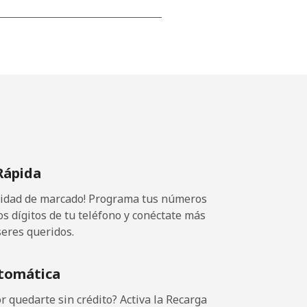
-
⁦25c⁩
-
Rápida
⁦17c⁩
ocidad de marcado! Programa tus números
os dígitos de tu teléfono y conéctate más
seres queridos.
-
tomática
-
 quedarte sin crédito? Activa la Recarga