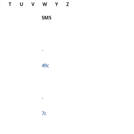
S
T
U
V
W
Y
Z
SMS
-
⁦49c⁩
-
⁦7c⁩