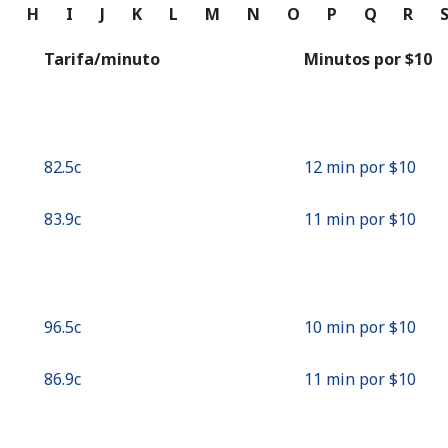
o
G
H
I
J
K
L
M
N
O
P
Q
R
Continuar con
Tarifa/minuto
Minutos por ⁦$10⁩
⁦82.5c⁩
12 min por ⁦$10⁩
⁦83.9c⁩
11 min por ⁦$10⁩
⁦96.5c⁩
10 min por ⁦$10⁩
⁦86.9c⁩
11 min por ⁦$10⁩