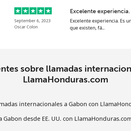
Excelente experiencia.
Excelente experiencia. Es u
September 6, 2023
Oscar Colon
que existen, fá...
⁦23.5c⁩
42 min por ⁦$10⁩
⁦43.9c⁩
22 min por ⁦$10⁩
ntes sobre llamadas internacio
⁦25.5c⁩
39 min por ⁦$10⁩
LlamaHonduras.com
⁦40.9c⁩
24 min por ⁦$10⁩
amadas internacionales a Gabon con LlamaHon
 a Gabon desde EE. UU. con LlamaHonduras.co
⁦5.5c⁩
181 min por ⁦$10⁩