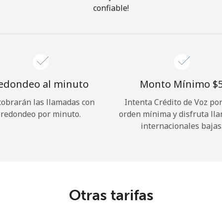
confiable!
¡Hola!
Inicia sesión o
REGÍSTRATE →
edondeo al minuto
Monto Mínimo ⁦$5
cobrarán las llamadas con
Intenta Crédito de Voz po
redondeo por minuto.
orden mínima y disfruta ll
internacionales bajas
¿Olvidaste tu contraseña? →
Iniciar Sesión
Otras tarifas