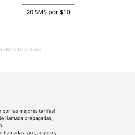
20 SMS por ⁦$10⁩
ara llamadas virtuales
por las mejores tarifas!
s de llamada prepagadas,
a.
 llamadas fácil, seguro y