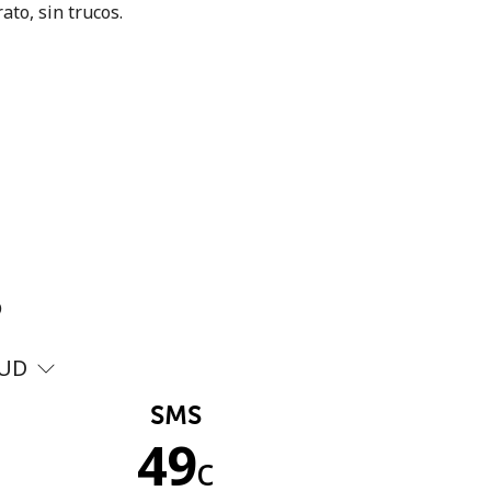
ato, sin trucos.
?
UD
SMS
49
c