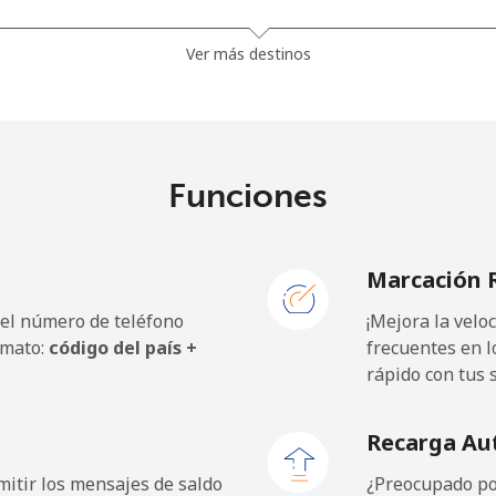
⁦45.5c⁩
21 min por ⁦$10⁩
Ver más destinos
⁦56.5c⁩
17 min por ⁦$10⁩
Funciones
⁦1.5c⁩
665 min por ⁦$10⁩
Marcación 
⁦1.8c⁩
555 min por ⁦$10⁩
 el número de teléfono
¡Mejora la vel
rmato:
código del país +
frecuentes en l
rápido con tus 
⁦49.9c⁩
20 min por ⁦$10⁩
Recarga Au
⁦37.9c⁩
26 min por ⁦$10⁩
itir los mensajes de saldo
¿Preocupado por