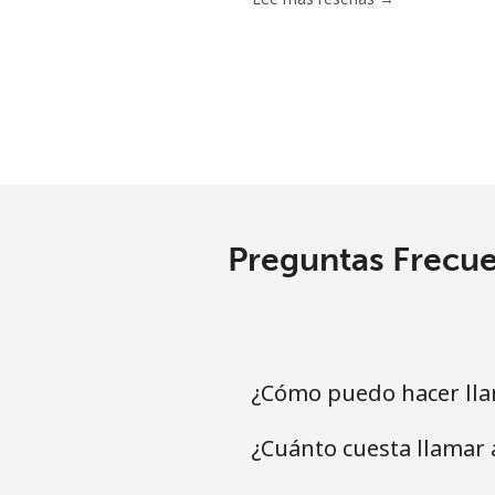
Grenada
Línea fija
Celular
Guadeloupe
Preguntas Frecue
Línea fija
Celular
¿Cómo puedo hacer ll
Guam
¿Cuánto cuesta llamar
All country