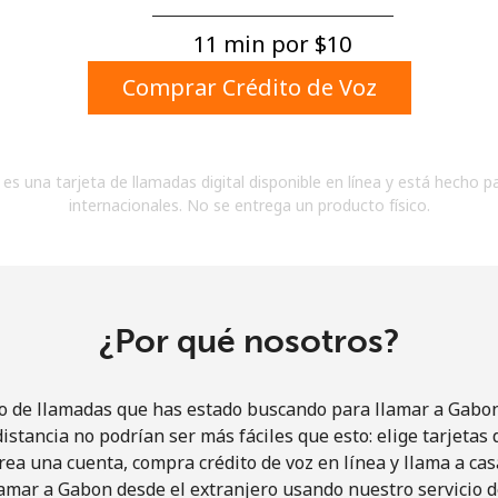
Un número
Un caracter especial
11 min por ⁦$10⁩
Comprar Crédito de Voz
es una tarjeta de llamadas digital disponible en línea y está hecho p
internacionales. No se entrega un producto físico.
Mantente en contacto para recibir nuestras mejores
ofertas.
Al abrir una cuenta en este sitio web, estoy de
acuerdo con estos
Términos y condiciones.
¿Por qué nosotros?
Únete
io de llamadas que has estado buscando para llamar a Gabon 
istancia no podrían ser más fáciles que esto: elige tarjeta
rea una cuenta, compra crédito de voz en línea y llama a cas
amar a Gabon desde el extranjero usando nuestro servicio de