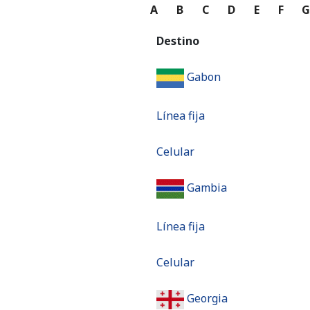
A
B
C
D
E
F
Destino
Gabon
Línea fija
Celular
Gambia
Línea fija
Celular
Georgia