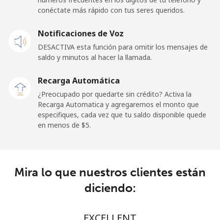
conéctate más rápido con tus seres queridos.
Celular
⁦1.8¢⁩
555 min por
⁦15¢⁩
Notificaciones de Voz
⁦$10⁩
DESACTIVA esta función para omitir los mensajes de
saldo y minutos al hacer la llamada.
Ghana
Recarga Automática
Línea fija
⁦48.9¢⁩
20 min por
-
¿Preocupado por quedarte sin crédito? Activa la
⁦$10⁩
Recarga Automatica y agregaremos el monto que
especifiques, cada vez que tu saldo disponible quede
Celular
⁦36.9¢⁩
27 min por
-
en menos de ⁦$5⁩.
⁦$10⁩
Gibraltar
Mira lo que nuestros clientes están
Línea fija
⁦13.5¢⁩
74 min por
-
diciendo:
⁦$10⁩
Celular
⁦29.5¢⁩
33 min por
-
EXCELLENT