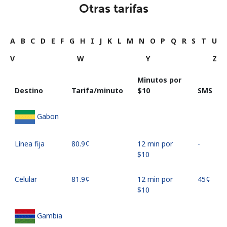
Otras tarifas
A
B
C
D
E
F
G
H
I
J
K
L
M
N
O
P
Q
R
S
T
U
V
W
Y
Z
Minutos por
Destino
Tarifa/minuto
⁦$10⁩
SMS
Gabon
Línea fija
⁦80.9¢⁩
12 min por
-
⁦$10⁩
Celular
⁦81.9¢⁩
12 min por
⁦45¢⁩
⁦$10⁩
Gambia