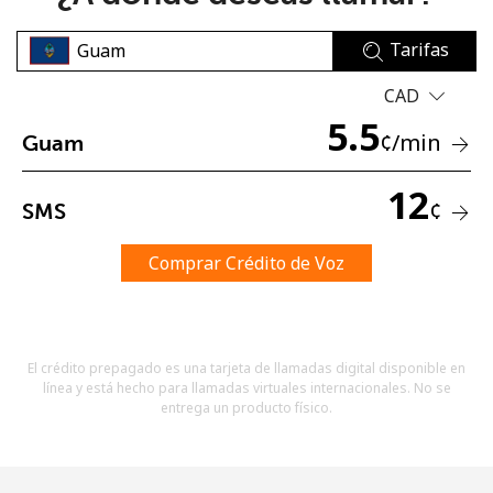
Tarifas
CAD
5.5
¢
/min
Guam
No se ha creado una contraseña
12
¢
SMS
Mínimo 8 caracteres
Una letra mayúscula y una minúscula
Un número
Comprar Crédito de Voz
Un caracter especial
El crédito prepagado es una tarjeta de llamadas digital disponible en
línea y está hecho para llamadas virtuales internacionales. No se
entrega un producto físico.
Mantente en contacto para recibir nuestras mejores
ofertas.