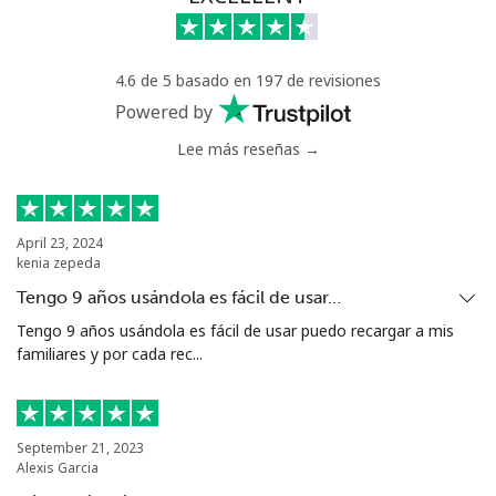
⁦$10⁩
Greece
4.6 de 5 basado en 197 de revisiones
Powered by
Línea fija
⁦1.5¢⁩
665 min por
-
Lee más reseñas →
⁦$10⁩
Celular
⁦2¢⁩
500 min por
⁦12¢⁩
⁦$10⁩
April 23, 2024
kenia zepeda
Greenland
Tengo 9 años usándola es fácil de usar…
Tengo 9 años usándola es fácil de usar puedo recargar a mis
Línea fija
⁦13.9¢⁩
71 min por
-
familiares y por cada rec...
⁦$10⁩
Celular
⁦15.9¢⁩
62 min por
⁦8¢⁩
⁦$10⁩
September 21, 2023
Alexis Garcia