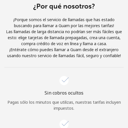
Al abrir una cuenta en este sitio web, estoy de acuerdo con
¿Por qué nosotros?
estos
Términos y condiciones.
¡Porque somos el servicio de llamadas que has estado
buscando para llamar a Guam por las mejores tarifas!
Únete
Las llamadas de larga distancia no podrían ser más fáciles que
esto: elige tarjetas de llamada prepagadas, crea una cuenta,
compra crédito de voz en línea y llama a casa.
¡Entérate cómo puedes llamar a Guam desde el extranjero
usando nuestro servicio de llamadas fácil, seguro y confiable!
¡Hola!
Inicia sesión o
REGÍSTRATE →
Sin cobros ocultos
Pagas sólo los minutos que utilizas, nuestras tarifas incluyen
impuestos.
¿Olvidaste tu contraseña? →