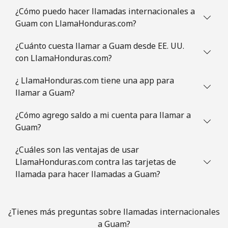
All country
⁦5.5¢⁩
181 min por
⁦12¢⁩
¿Cómo puedo hacer llamadas internacionales a
⁦$10⁩
Guam con LlamaHonduras.com?
Guatemala
¿Cuánto cuesta llamar a Guam desde EE. UU.
con LlamaHonduras.com?
Línea fija
⁦26.9¢⁩
37 min por
-
⁦$10⁩
¿ LlamaHonduras.com tiene una app para
llamar a Guam?
Celular
⁦28.5¢⁩
35 min por
⁦15¢⁩
⁦$10⁩
¿Cómo agrego saldo a mi cuenta para llamar a
Guam?
Guinea
¿Cuáles son las ventajas de usar
LlamaHonduras.com contra las tarjetas de
Línea fija
⁦94.5¢⁩
10 min por
-
llamada para hacer llamadas a Guam?
⁦$10⁩
Celular
⁦77.5¢⁩
12 min por
⁦45¢⁩
¿Tienes más preguntas sobre llamadas internacionales
⁦$10⁩
a Guam?