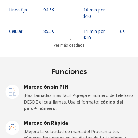
Línea fija
⁦94.5¢⁩
10 min por
-
⁦$10⁩
Celular
⁦85.5¢⁩
11 min por
⁦6¢⁩
⁦$10⁩
Ver más destinos
Georgia
Funciones
Línea fija
⁦44.5¢⁩
22 min por
-
⁦$10⁩
Marcación sin PIN
Celular
⁦54.9¢⁩
18 min por
⁦23¢⁩
¡Haz llamadas más fácil! Agrega el número de teléfono
⁦$10⁩
DESDE el cual llamas. Usa el formato:
código del
país + número.
Germany
Marcación Rápida
Línea fija
⁦1.5¢⁩
665 min por
-
¡Mejora la velocidad de marcado! Programa tus
⁦$10⁩
números frecuentes en los dígitos de tu teléfono y