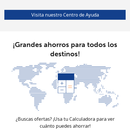
Guinea Bissau
Visita nuestro Centro de Ayuda
Línea fija
⁦111.9¢⁩
8 min por ⁦$10⁩
-
Celular
⁦117.9¢⁩
8 min por ⁦$10⁩
-
¡Grandes ahorros para todos los
Guyana
destinos!
Línea fija
⁦40.5¢⁩
24 min por
-
⁦$10⁩
Celular
⁦51.9¢⁩
19 min por
⁦8¢⁩
⁦$10⁩
Mobile -
⁦36.9¢⁩
27 min por
⁦8¢⁩
Digicel
⁦$10⁩
¿Buscas ofertas? ¡Usa tu Calculadora para ver
cuánto puedes ahorrar!