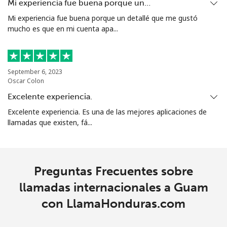
Grenada
Mi experiencia fue buena porque un…
Mi experiencia fue buena porque un detallé que me gustó
mucho es que en mi cuenta apa...
Línea fija
⁦22.9¢⁩
43 min por
-
⁦$10⁩
Celular
⁦42.9¢⁩
23 min por
⁦13¢⁩
September 6, 2023
⁦$10⁩
Oscar Colon
Excelente experiencia.
Guadeloupe
Excelente experiencia. Es una de las mejores aplicaciones de
llamadas que existen, fá...
Línea fija
⁦24.9¢⁩
40 min por
-
⁦$10⁩
Celular
⁦39.9¢⁩
25 min por
-
Preguntas Frecuentes sobre
⁦$10⁩
llamadas internacionales a Guam
con LlamaHonduras.com
Guam