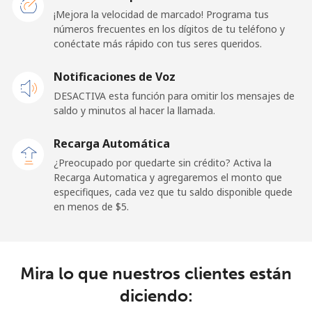
¡Mejora la velocidad de marcado! Programa tus
Línea fija
⁦101.5¢⁩
9 min por ⁦$10⁩
-
números frecuentes en los dígitos de tu teléfono y
conéctate más rápido con tus seres queridos.
Celular
⁦65.9¢⁩
15 min por ⁦$10⁩
-
Notificaciones de Voz
Libya
DESACTIVA esta función para omitir los mensajes de
saldo y minutos al hacer la llamada.
Línea fija
⁦55.5¢⁩
18 min por ⁦$10⁩
-
Recarga Automática
Celular
⁦54.5¢⁩
18 min por ⁦$10⁩
-
¿Preocupado por quedarte sin crédito? Activa la
Recarga Automatica y agregaremos el monto que
especifiques, cada vez que tu saldo disponible quede
Liechtenstein
en menos de ⁦$5⁩.
Línea fija
⁦19.5¢⁩
51 min por ⁦$10⁩
-
Celular
⁦19.5¢⁩
51 min por ⁦$10⁩
-
Mira lo que nuestros clientes están
diciendo:
Lithuania