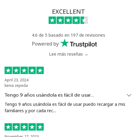
EXCELLENT
Línea fija
⁦5.9¢⁩
169 min por ⁦$10⁩
-
Celular
⁦8.5¢⁩
117 min por ⁦$10⁩
⁦9¢⁩
4.6 de 5 basado en 197 de revisiones
Luxembourg
Powered by
Lee más reseñas →
Línea fija
⁦39.9¢⁩
25 min por ⁦$10⁩
-
Celular
⁦35.9¢⁩
27 min por ⁦$10⁩
⁦19¢⁩
April 23, 2024
kenia zepeda
Tengo 9 años usándola es fácil de usar…
Tengo 9 años usándola es fácil de usar puedo recargar a mis
familiares y por cada rec...
November 27, 2023