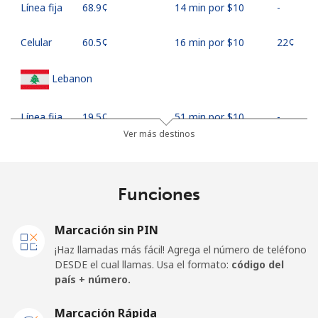
Línea fija
⁦68.9¢⁩
14 min por ⁦$10⁩
-
Celular
⁦60.5¢⁩
16 min por ⁦$10⁩
⁦22¢⁩
Lebanon
Línea fija
⁦19.5¢⁩
51 min por ⁦$10⁩
-
Ver más destinos
Celular
⁦32.9¢⁩
30 min por ⁦$10⁩
-
Lesotho
Funciones
Línea fija
⁦90.9¢⁩
11 min por ⁦$10⁩
-
Marcación sin PIN
¡Haz llamadas más fácil! Agrega el número de teléfono
Celular
⁦89.9¢⁩
11 min por ⁦$10⁩
⁦10¢⁩
DESDE el cual llamas. Usa el formato:
código del
país + número.
Liberia
Marcación Rápida