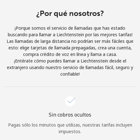
Al abrir una cuenta en este sitio web, estoy de acuerdo con
estos
Términos y condiciones.
¿Por qué nosotros?
¡Porque somos el servicio de llamadas que has estado
Únete
buscando para llamar a Liechtenstein por las mejores tarifas!
Las llamadas de larga distancia no podrían ser más fáciles que
esto: elige tarjetas de llamada prepagadas, crea una cuenta,
compra crédito de voz en línea y llama a casa.
¡Entérate cómo puedes llamar a Liechtenstein desde el
¡Hola!
extranjero usando nuestro servicio de llamadas fácil, seguro y
confiable!
Inicia sesión o
REGÍSTRATE →
Sin cobros ocultos
Pagas sólo los minutos que utilizas, nuestras tarifas incluyen
¿Olvidaste tu contraseña? →
impuestos.