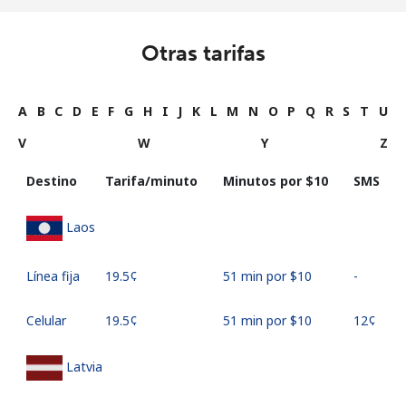
Otras tarifas
A
B
C
D
E
F
G
H
I
J
K
L
M
N
O
P
Q
R
S
T
U
V
W
Y
Z
Destino
Tarifa/minuto
Minutos por ⁦$10⁩
SMS
Laos
Línea fija
⁦19.5¢⁩
51 min por ⁦$10⁩
-
Celular
⁦19.5¢⁩
51 min por ⁦$10⁩
⁦12¢⁩
Latvia