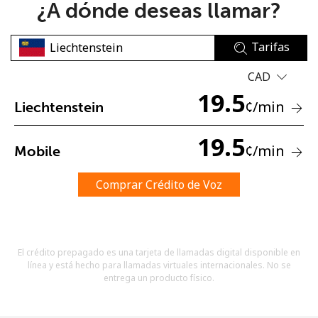
¿A dónde deseas llamar?
Tarifas
CAD
19.5
¢
/min
Liechtenstein
No se ha creado una contraseña
Mínimo 8 caracteres
19.5
¢
/min
Mobile
Una letra mayúscula y una minúscula
Un número
Un caracter especial
Comprar Crédito de Voz
El crédito prepagado es una tarjeta de llamadas digital disponible en
línea y está hecho para llamadas virtuales internacionales. No se
entrega un producto físico.
Mantente en contacto para recibir nuestras mejores
ofertas.