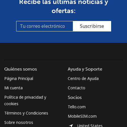
Recibe las últimas noticias y
ofertas:
Línea fija
⁦3.5¢⁩
285 min por
-
⁦$10⁩
Suscribirse
Celular
⁦2.6¢⁩
384 min por
-
⁦$10⁩
Montenegro
Línea fija
⁦41.5¢⁩
24 min por
-
Quiénes somos
Ayuda y Soporte
⁦$10⁩
Página Principal
Centro de Ayuda
Mi cuenta
Contacto
Celular
⁦59.5¢⁩
16 min por
-
⁦$10⁩
Política de privacidad y
Socios
cookies
Tello.com
Montserrat
Términos y Condiciones
MobileSIM.com
Sobre nosotros
All country
⁦36.5¢⁩
27 min por
-
United States