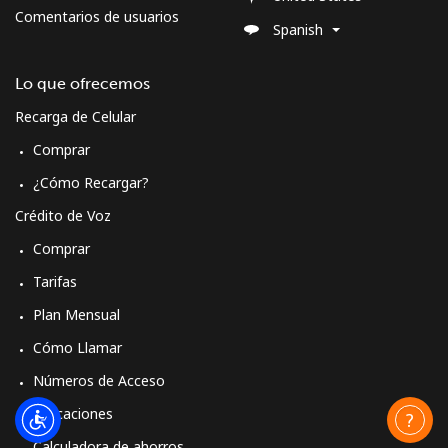
⁦$10⁩
Comentarios de usuarios
Spanish
Morocco
Lo que ofrecemos
Recarga de Celular
Línea fija
⁦18.5¢⁩
54 min por
-
⁦$10⁩
Comprar
¿Cómo Recargar?
Celular
⁦78.5¢⁩
12 min por
-
⁦$10⁩
Crédito de Voz
Comprar
Mozambique
Tarifas
Línea fija
⁦34.9¢⁩
28 min por
-
Plan Mensual
⁦$10⁩
Cómo Llamar
Números de Acceso
Celular
⁦35.9¢⁩
27 min por
-
⁦$10⁩
Aplicaciones
Calculadora de ahorros