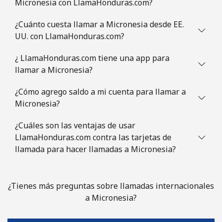
Micronesia con LlamaHonduras.com?
Mauritania
¿Cuánto cuesta llamar a Micronesia desde EE.
UU. con LlamaHonduras.com?
Línea fija
⁦86.9¢⁩
11 min por
-
⁦$10⁩
¿ LlamaHonduras.com tiene una app para
llamar a Micronesia?
Celular
⁦89.5¢⁩
11 min por
-
⁦$10⁩
¿Cómo agrego saldo a mi cuenta para llamar a
Micronesia?
Mauritius
¿Cuáles son las ventajas de usar
LlamaHonduras.com contra las tarjetas de
Línea fija
⁦8.5¢⁩
117 min por
-
llamada para hacer llamadas a Micronesia?
⁦$10⁩
Celular
⁦7.5¢⁩
133 min por
⁦32¢⁩
¿Tienes más preguntas sobre llamadas internacionales
⁦$10⁩
a Micronesia?
Mayotte Island