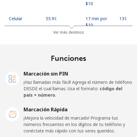
⁦$10⁩
Celular
⁦55.9¢⁩
17 min por
⁦13¢⁩
⁦$10⁩
Ver más destinos
Madagascar
Funciones
Línea fija
⁦81.9¢⁩
12 min por
-
⁦$10⁩
Marcación sin PIN
Celular
⁦88.5¢⁩
11 min por
-
¡Haz llamadas más fácil! Agrega el número de teléfono
⁦$10⁩
DESDE el cual llamas. Usa el formato:
código del
país + número.
Malawi
Marcación Rápida
Línea fija
⁦57.9¢⁩
17 min por
-
¡Mejora la velocidad de marcado! Programa tus
⁦$10⁩
números frecuentes en los dígitos de tu teléfono y
conéctate más rápido con tus seres queridos.