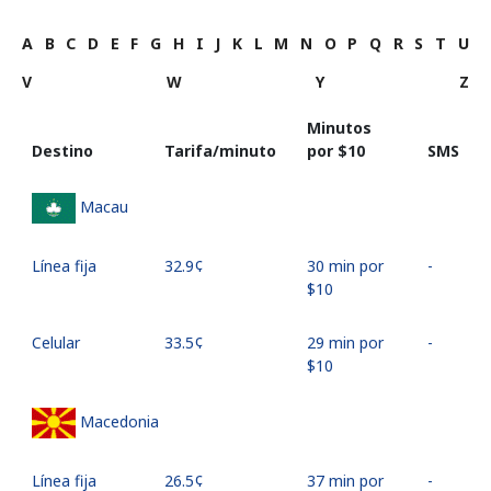
A
B
C
D
E
F
G
H
I
J
K
L
M
N
O
P
Q
R
S
T
U
V
W
Y
Z
Minutos
Destino
Tarifa/minuto
por ⁦$10⁩
SMS
Macau
Línea fija
⁦32.9¢⁩
30 min por
-
⁦$10⁩
Celular
⁦33.5¢⁩
29 min por
-
⁦$10⁩
Macedonia
Línea fija
⁦26.5¢⁩
37 min por
-