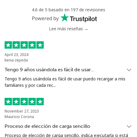
Mali
4.6 de 5 basado en 197 de revisiones
Powered by
Línea fija
⁦53.9¢⁩
18 min por
-
Lee más reseñas →
⁦$10⁩
Celular
⁦53.9¢⁩
18 min por
⁦17¢⁩
⁦$10⁩
April 23, 2024
kenia zepeda
Malta
Tengo 9 años usándola es fácil de usar…
Tengo 9 años usándola es fácil de usar puedo recargar a mis
Línea fija
⁦39.5¢⁩
25 min por
-
familiares y por cada rec...
⁦$10⁩
Celular
⁦58.5¢⁩
17 min por
⁦8¢⁩
⁦$10⁩
November 27, 2023
Mauricio Corona
Mariana Islands
Proceso de elección de carga sencillo
Proceso de elección de carga sencillo, indica ejecutarla si está