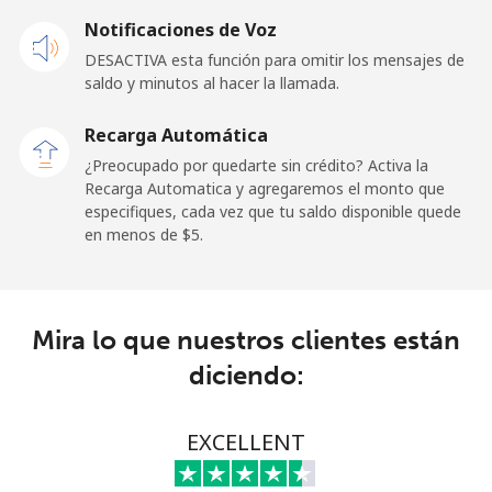
Celular
⁦57.9¢⁩
17 min por
-
Notificaciones de Voz
⁦$10⁩
DESACTIVA esta función para omitir los mensajes de
saldo y minutos al hacer la llamada.
Malaysia
Recarga Automática
Línea fija
⁦1.5¢⁩
665 min por
-
¿Preocupado por quedarte sin crédito? Activa la
⁦$10⁩
Recarga Automatica y agregaremos el monto que
especifiques, cada vez que tu saldo disponible quede
Celular
⁦1.5¢⁩
665 min por
-
en menos de ⁦$5⁩.
⁦$10⁩
Maldives
Mira lo que nuestros clientes están
Línea fija
⁦109.9¢⁩
9 min por
-
diciendo:
⁦$10⁩
Celular
⁦108.9¢⁩
9 min por
-
EXCELLENT
⁦$10⁩