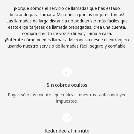
Al abrir una cuenta en este sitio web, estoy de acuerdo con
¡Porque somos el servicio de llamadas que has estado
estos
Términos y condiciones.
buscando para llamar a Micronesia por las mejores tarifas!
Las llamadas de larga distancia no podrían ser más fáciles que
esto: elige tarjetas de llamada prepagadas, crea una cuenta,
Únete
compra crédito de voz en línea y llama a casa.
¡Entérate cómo puedes llamar a Micronesia desde el extranjero
usando nuestro servicio de llamadas fácil, seguro y confiable!
¡Hola!
Inicia sesión o
REGÍSTRATE →
Sin cobros ocultos
Pagas sólo los minutos que utilizas, nuestras tarifas incluyen
impuestos.
¿Olvidaste tu contraseña? →
Redondeo al minuto