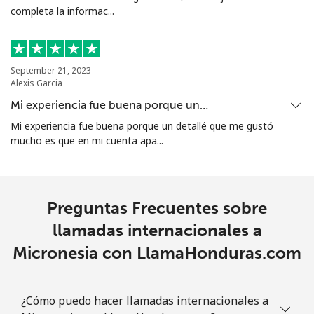
completa la informac...
All country
⁦10.5¢⁩
95 min por
-
⁦$10⁩
Marshall Islands
September 21, 2023
Alexis Garcia
Línea fija
⁦32.9¢⁩
30 min por
-
Mi experiencia fue buena porque un…
⁦$10⁩
Mi experiencia fue buena porque un detallé que me gustó
mucho es que en mi cuenta apa...
Celular
⁦32.9¢⁩
30 min por
-
⁦$10⁩
Martinique
Preguntas Frecuentes sobre
llamadas internacionales a
Línea fija
⁦6.9¢⁩
144 min por
-
Micronesia con LlamaHonduras.com
⁦$10⁩
Celular
⁦30.9¢⁩
32 min por
-
¿Cómo puedo hacer llamadas internacionales a
⁦$10⁩