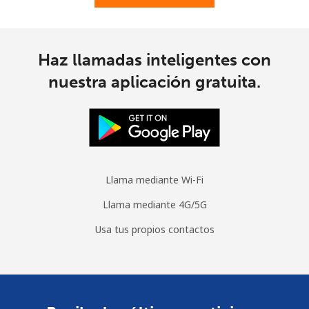
Moldova
Haz llamadas inteligentes con
Línea fija
⁦38.9¢⁩
25 min por
-
nuestra aplicación gratuita.
⁦$10⁩
Celular
⁦39.9¢⁩
25 min por
⁦32¢⁩
⁦$10⁩
Monaco
Llama mediante Wi-Fi
Llama mediante 4G/5G
Línea fija
⁦42.5¢⁩
23 min por
-
⁦$10⁩
Usa tus propios contactos
Celular
⁦53.5¢⁩
18 min por
⁦10¢⁩
⁦$10⁩
Mongolia