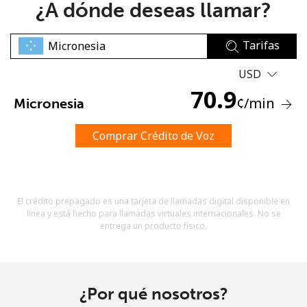
¿A dónde deseas llamar?
Tarifas
USD
70.9
¢
/min
Micronesia
No se ha creado una contraseña
Mínimo 8 caracteres
Comprar Crédito de Voz
Una letra mayúscula y una minúscula
Un número
Un caracter especial
El crédito prepagado es una tarjeta de llamadas digital disponible en
línea y está hecho para llamadas virtuales internacionales. No se
entrega un producto físico.
Mantente en contacto para recibir nuestras mejores
¿Por qué nosotros?
ofertas.