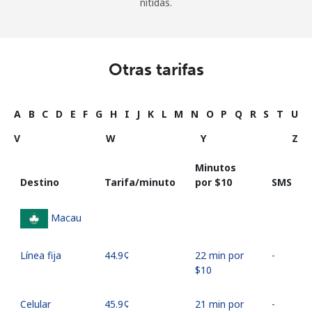
nítidas.
Otras tarifas
A
B
C
D
E
F
G
H
I
J
K
L
M
N
O
P
Q
R
S
T
U
V
W
Y
Z
Minutos
Destino
Tarifa/minuto
por ⁦$10⁩
SMS
Macau
Línea fija
⁦44.9¢⁩
22 min por
-
⁦$10⁩
Celular
⁦45.9¢⁩
21 min por
-