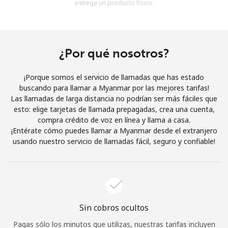
entrega un producto físico.
Al abrir una cuenta en este sitio web, estoy de acuerdo con
estos
Términos y condiciones.
Únete
¿Por qué nosotros?
¡Porque somos el servicio de llamadas que has estado
buscando para llamar a Myanmar por las mejores tarifas!
Las llamadas de larga distancia no podrían ser más fáciles que
¡Hola!
esto: elige tarjetas de llamada prepagadas, crea una cuenta,
compra crédito de voz en línea y llama a casa.
¡Entérate cómo puedes llamar a Myanmar desde el extranjero
Inicia sesión o
REGÍSTRATE →
usando nuestro servicio de llamadas fácil, seguro y confiable!
Sin cobros ocultos
¿Olvidaste tu contraseña? →
Pagas sólo los minutos que utilizas, nuestras tarifas incluyen