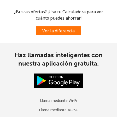
¿Buscas ofertas? ¡Usa tu Calculadora para ver
Micronesia
cuánto puedes ahorrar!
All country
⁦103.5¢⁩
9 min por
-
Ver la diferencia
⁦$10⁩
Moldova
Haz llamadas inteligentes con
Línea fija
⁦56.5¢⁩
17 min por
-
nuestra aplicación gratuita.
⁦$10⁩
Celular
⁦53.9¢⁩
18 min por
⁦45¢⁩
⁦$10⁩
Monaco
Llama mediante Wi-Fi
Llama mediante 4G/5G
Línea fija
⁦57.5¢⁩
17 min por
-
⁦$10⁩