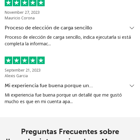
Celular
⁦84.9¢⁩
11 min por
⁦12¢⁩
⁦$10⁩
November 27, 2023
Mauricio Corona
Mariana Islands
Proceso de elección de carga sencillo
Proceso de elección de carga sencillo, indica ejecutarla si está
completa la informac...
All country
⁦14.9¢⁩
67 min por
-
⁦$10⁩
Marshall Islands
September 21, 2023
Alexis Garcia
Línea fija
⁦47.5¢⁩
21 min por
-
Mi experiencia fue buena porque un…
⁦$10⁩
Mi experiencia fue buena porque un detallé que me gustó
mucho es que en mi cuenta apa...
Celular
⁦47.5¢⁩
21 min por
-
⁦$10⁩
Martinique
Preguntas Frecuentes sobre