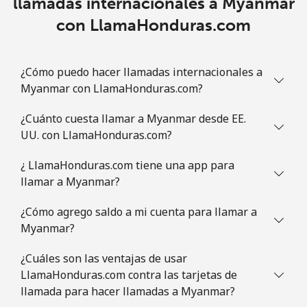
llamadas internacionales a Myanmar
Línea fija
⁦9.5¢⁩
105 min por
-
con LlamaHonduras.com
⁦$10⁩
Celular
⁦42.5¢⁩
23 min por
-
¿Cómo puedo hacer llamadas internacionales a
⁦$10⁩
Myanmar con LlamaHonduras.com?
Mauritania
¿Cuánto cuesta llamar a Myanmar desde EE.
UU. con LlamaHonduras.com?
Línea fija
⁦126.5¢⁩
7 min por
-
⁦$10⁩
¿ LlamaHonduras.com tiene una app para
llamar a Myanmar?
Celular
⁦129.9¢⁩
7 min por
-
⁦$10⁩
¿Cómo agrego saldo a mi cuenta para llamar a
Myanmar?
Mauritius
¿Cuáles son las ventajas de usar
LlamaHonduras.com contra las tarjetas de
Línea fija
⁦10.9¢⁩
91 min por
-
llamada para hacer llamadas a Myanmar?
⁦$10⁩