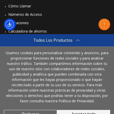
⁦$10⁩
Cómo Llamar
Números de Acceso
Celular
⁦51.9¢⁩
19 min por
-
⁦$10⁩
Aplicaciones
Calculadora de ahorros
Mobile -
⁦62.5¢⁩
16 min por
-
Vodacom
⁦$10⁩
Travel eSIM
Todos Los Productos
Comprar
Myanmar
Usamos cookies para personalizar contenido y anuncios, para
Cómo funciona
proporcionar funciones de redes sociales y para analizar
nuestro tráfico. También compartimos información sobre tu
Línea fija
⁦36.5¢⁩
27 min por
-
uso de nuestro sitio con colaboradores de redes sociales,
⁦$10⁩
publicidad y analítica que pueden combinarla con otra
Paga con
información que les hayas proporcionado o que hayan
Celular
⁦33.5¢⁩
29 min por
⁦39¢⁩
recolectado a partir de tu uso de su servicio. Para más
⁦$10⁩
información sobre nuestras prácticas de privacidad y otras
elecciones o derechos que podrías tener a tu disposición, por
favor consulta nuestra Política de Privacidad.
Rechazar
Aceptar todo