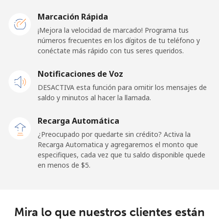
Malawi
Marcación Rápida
Línea fija
⁦84.5¢⁩
11 min por
-
¡Mejora la velocidad de marcado! Programa tus
⁦$10⁩
números frecuentes en los dígitos de tu teléfono y
conéctate más rápido con tus seres queridos.
Celular
⁦84.5¢⁩
11 min por
-
Notificaciones de Voz
⁦$10⁩
DESACTIVA esta función para omitir los mensajes de
saldo y minutos al hacer la llamada.
Malaysia
Recarga Automática
Línea fija
⁦1.9¢⁩
526 min por
-
¿Preocupado por quedarte sin crédito? Activa la
⁦$10⁩
Recarga Automatica y agregaremos el monto que
especifiques, cada vez que tu saldo disponible quede
Celular
⁦1.9¢⁩
526 min por
-
en menos de ⁦$5⁩.
⁦$10⁩
Maldives
Mira lo que nuestros clientes están