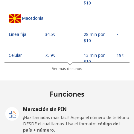
⁦$10⁩
Macedonia
Línea fija
⁦34.5¢⁩
28 min por
-
⁦$10⁩
Celular
⁦75.9¢⁩
13 min por
⁦19¢⁩
⁦$10⁩
Ver más destinos
Madagascar
Funciones
Línea fija
⁦119.5¢⁩
8 min por
-
⁦$10⁩
Marcación sin PIN
Celular
⁦128.5¢⁩
7 min por
-
¡Haz llamadas más fácil! Agrega el número de teléfono
⁦$10⁩
DESDE el cual llamas. Usa el formato:
código del
país + número.