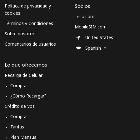
⁦$10⁩
Política de privacidad y
Socios
cookies
Tello.com
Montserrat
Términos y Condiciones
MobileSIM.com
Sobre nosotros
All country
⁦52.9¢⁩
18 min por
-
United States
⁦$10⁩
Comentarios de usuarios
Spanish
Morocco
Lo que ofrecemos
Recarga de Celular
Línea fija
⁦24.9¢⁩
40 min por
-
⁦$10⁩
Comprar
¿Cómo Recargar?
Celular
⁦113.9¢⁩
8 min por
-
⁦$10⁩
Crédito de Voz
Comprar
Mozambique
Tarifas
Línea fija
⁦50.9¢⁩
19 min por
-
Plan Mensual