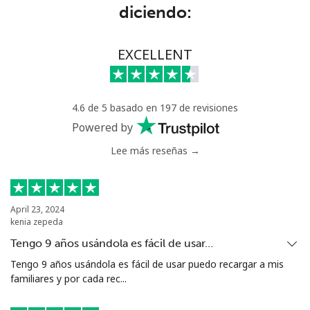
Línea fija
⁦159.9¢⁩
6 min por
-
diciendo:
⁦$10⁩
Celular
⁦158.9¢⁩
6 min por
-
EXCELLENT
⁦$10⁩
Mali
4.6 de 5 basado en 197 de revisiones
Powered by
Línea fija
⁦73.5¢⁩
13 min por
-
Lee más reseñas →
⁦$10⁩
Celular
⁦78.5¢⁩
12 min por
⁦25¢⁩
⁦$10⁩
April 23, 2024
kenia zepeda
Malta
Tengo 9 años usándola es fácil de usar…
Tengo 9 años usándola es fácil de usar puedo recargar a mis
Línea fija
⁦53.5¢⁩
18 min por
-
familiares y por cada rec...
⁦$10⁩