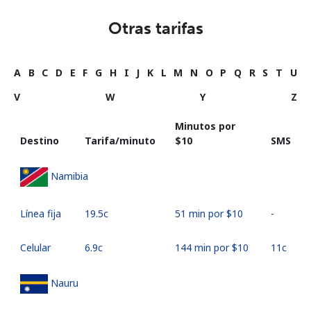
Otras tarifas
A
B
C
D
E
F
G
H
I
J
K
L
M
N
O
P
Q
R
S
T
U
V
W
Y
Z
Minutos por
Destino
Tarifa/minuto
⁦$10⁩
SMS
Namibia
Línea fija
⁦19.5c⁩
51 min por ⁦$10⁩
-
Celular
⁦6.9c⁩
144 min por ⁦$10⁩
⁦11c⁩
Nauru