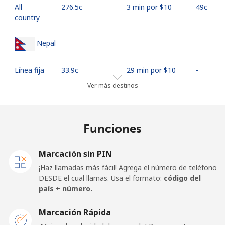
All
⁦276.5c⁩
3 min por ⁦$10⁩
⁦49c⁩
country
Nepal
Línea fija
⁦33.9c⁩
29 min por ⁦$10⁩
-
Ver más destinos
Celular
⁦35.5c⁩
28 min por ⁦$10⁩
-
Netherlands
Funciones
Línea fija
⁦1.9c⁩
526 min por ⁦$10⁩
-
Marcación sin PIN
¡Haz llamadas más fácil! Agrega el número de teléfono
Celular
⁦30.9c⁩
32 min por ⁦$10⁩
⁦21c⁩
DESDE el cual llamas. Usa el formato:
código del
país + número.
New Caledonia
Marcación Rápida
Línea fija
⁦62.9c⁩
15 min por ⁦$10⁩
-