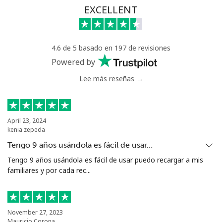
Línea fija
⁦75.5c⁩
13 min por ⁦$10⁩
-
EXCELLENT
Celular
⁦66.5c⁩
15 min por ⁦$10⁩
⁦49c⁩
4.6 de 5 basado en 197 de revisiones
Nigeria
Powered by
Lee más reseñas →
Línea fija
⁦29.9c⁩
33 min por ⁦$10⁩
-
Celular
⁦22.9c⁩
43 min por ⁦$10⁩
⁦55c⁩
April 23, 2024
kenia zepeda
Niue
Tengo 9 años usándola es fácil de usar…
All
⁦305.9c⁩
3 min por ⁦$10⁩
-
Tengo 9 años usándola es fácil de usar puedo recargar a mis
country
familiares y por cada rec...
Norfolk Island
November 27, 2023
Mauricio Corona
All
⁦298.5c⁩
3 min por ⁦$10⁩
-