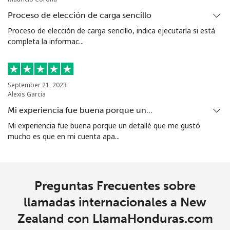
country
Proceso de elección de carga sencillo
Proceso de elección de carga sencillo, indica ejecutarla si está
North Korea
completa la informac...
All
⁦109.9c⁩
9 min por ⁦$10⁩
-
country
September 21, 2023
Alexis Garcia
Norway
Mi experiencia fue buena porque un…
Mi experiencia fue buena porque un detallé que me gustó
Línea fija
⁦1.5c⁩
665 min por ⁦$10⁩
-
mucho es que en mi cuenta apa...
Celular
⁦2.1c⁩
476 min por ⁦$10⁩
⁦13c⁩
Preguntas Frecuentes sobre
llamadas internacionales a New
Zealand con LlamaHonduras.com