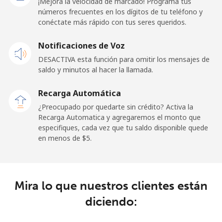
¡Mejora la velocidad de marcado! Programa tus
números frecuentes en los dígitos de tu teléfono y
conéctate más rápido con tus seres queridos.
Celular
⁦67.9c⁩
14 min por ⁦$10⁩
⁦17c⁩
Notificaciones de Voz
New Zealand
DESACTIVA esta función para omitir los mensajes de
saldo y minutos al hacer la llamada.
Línea fija
⁦3.5c⁩
285 min por ⁦$10⁩
-
Recarga Automática
Celular
⁦9.9c⁩
101 min por ⁦$10⁩
⁦19c⁩
¿Preocupado por quedarte sin crédito? Activa la
Recarga Automatica y agregaremos el monto que
Nicaragua
especifiques, cada vez que tu saldo disponible quede
en menos de ⁦$5⁩.
Línea fija
⁦26.9c⁩
37 min por ⁦$10⁩
-
Celular
⁦49.9c⁩
20 min por ⁦$10⁩
⁦42c⁩
Mira lo que nuestros clientes están
diciendo:
Niger