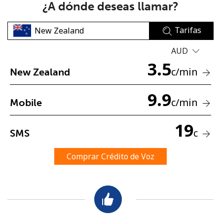
¿A dónde deseas llamar?
Tarifas
AUD
3.5
c
/min
New Zealand
No se ha creado una contraseña
9.9
Mínimo 8 caracteres
c
/min
Mobile
Una letra mayúscula y una minúscula
Un número
19
Un caracter especial
c
SMS
Comprar Crédito de Voz
Mantente en contacto para recibir nuestras mejores
ofertas.