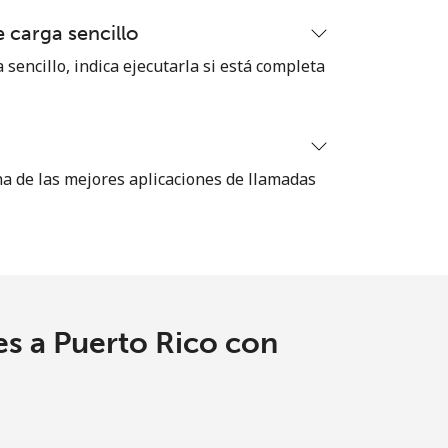
 carga sencillo
-
 sencillo, indica ejecutarla si está completa
-
na de las mejores aplicaciones de llamadas
-
⁦11c⁩
es a Puerto Rico con
-
⁦11c⁩