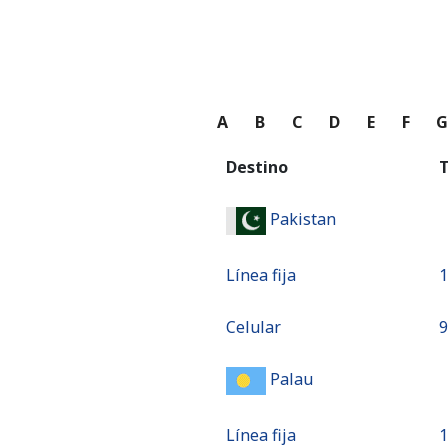
A
B
C
D
E
F
Destino
T
Pakistan
Línea fija
⁦
Celular
⁦
Palau
Línea fija
⁦