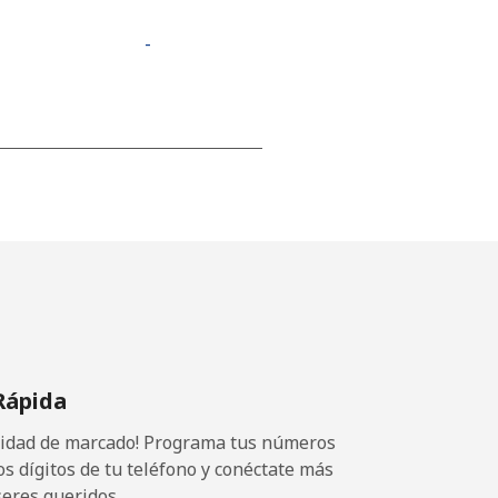
-
-
-
-
Rápida
⁦22c⁩
ocidad de marcado! Programa tus números
os dígitos de tu teléfono y conéctate más
seres queridos.