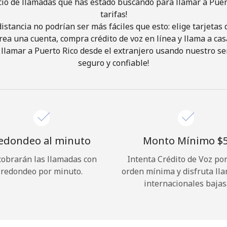
cio de llamadas que has estado buscando para llamar a Puer
tarifas!
istancia no podrían ser más fáciles que esto: elige tarjeta
¡Hola!
rea una cuenta, compra crédito de voz en línea y llama a cas
llamar a Puerto Rico desde el extranjero usando nuestro serv
Inicia sesión o
REGÍSTRATE →
seguro y confiable!
edondeo al minuto
Monto Mínimo ⁦$5
cobrarán las llamadas con
Intenta Crédito de Voz po
¿Olvidaste tu contraseña? →
redondeo por minuto.
orden mínima y disfruta ll
internacionales bajas
Iniciar Sesión