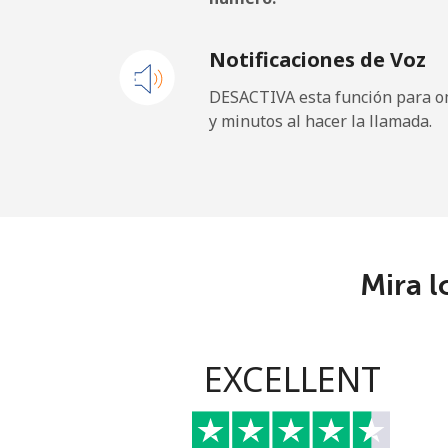
Línea fija
⁦
Notificaciones de Voz
Celular
⁦
DESACTIVA esta función para om
y minutos al hacer la llamada.
Paraguay
Línea fija
⁦
Celular
⁦
Mira l
Peru
Línea fija
⁦
EXCELLENT
Celular
⁦
Philippines