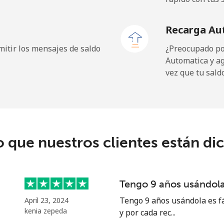
197.5c⁩
5 min por ⁦$10⁩
Recarga Au
197.9c⁩
5 min por ⁦$10⁩
itir los mensajes de saldo
¿Preocupado por
Automatica y a
vez que tu sald
5.5c⁩
181 min por ⁦$10⁩
9.9c⁩
101 min por ⁦$10⁩
o que nuestros clientes están di
1.5c⁩
665 min por ⁦$10⁩
Tengo 9 años usándola 
1.5c⁩
665 min por ⁦$10⁩
Tengo 9 años usándola es fá
April 23, 2024
kenia zepeda
y por cada rec...