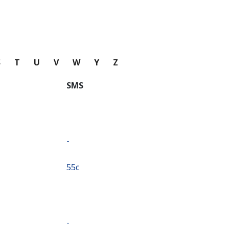
S
T
U
V
W
Y
Z
SMS
-
⁦55c⁩
-