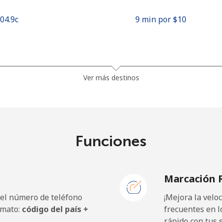
104.9c⁩
9 min por ⁦$10⁩
38.9c⁩
25 min por ⁦$10⁩
Ver más destinos
46.5c⁩
21 min por ⁦$10⁩
Funciones
7.9c⁩
126 min por ⁦$10⁩
Marcación 
27.5c⁩
36 min por ⁦$10⁩
 el número de teléfono
¡Mejora la vel
rmato:
código del país +
frecuentes en l
rápido con tus 