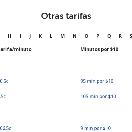
o
Otras tarifas
Continuar con
G
H
I
J
K
L
M
N
O
P
Q
R
arifa/minuto
Minutos por ⁦$10⁩
10.5c⁩
95 min por ⁦$10⁩
9.5c⁩
105 min por ⁦$10⁩
106.5c⁩
9 min por ⁦$10⁩