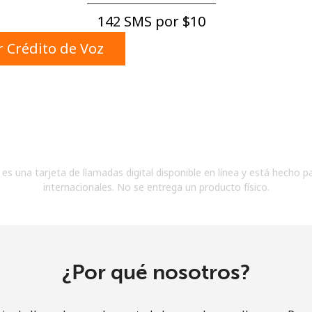
Un número
142 SMS por ⁦$10⁩
Un caracter especial
 Crédito de Voz
Mantente en contacto para recibir nuestras mejores
ofertas.
es una tarjeta de llamadas digital disponible en línea y está hecho p
Al abrir una cuenta en este sitio web, estoy de
internacionales. No se entrega un producto físico.
acuerdo con estos
Términos y condiciones.
Únete
¿Por qué nosotros?