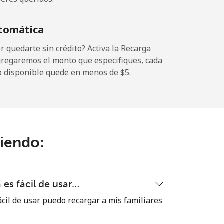
-
tomática
⁦39c⁩
 quedarte sin crédito? Activa la Recarga
gregaremos el monto que especifiques, cada
o disponible quede en menos de ⁦$5⁩.
-
⁦11c⁩
ciendo:
-
es fácil de usar…
-
cil de usar puedo recargar a mis familiares