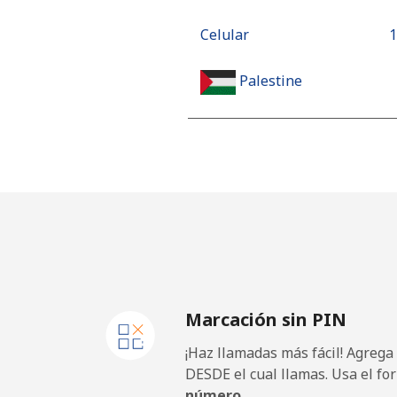
Celular
⁦
Palestine
Línea fija
⁦
Celular
⁦
Panama
Línea fija
⁦
Marcación sin PIN
Celular
⁦
¡Haz llamadas más fácil! Agrega
Papua New Guinea
DESDE el cual llamas. Usa el fo
número.