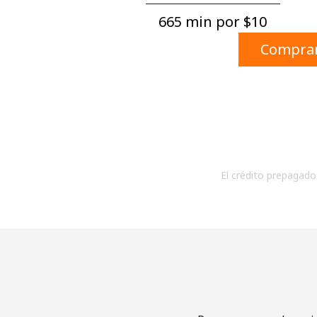
665 min por ⁦$10⁩
Comprar
El crédito prepagado 