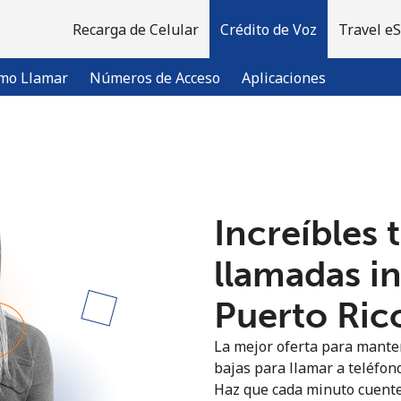
Recarga de Celular
Crédito de Voz
Travel e
mo Llamar
Números de Acceso
Aplicaciones
¡Bienvenido!
Increíbles 
¿Ya tienes una cuenta?
Inicia sesión →
llamadas i
Regístrate con
Puerto Rico
La mejor oferta para manten
bajas para llamar a teléfono
Haz que cada minuto cuente