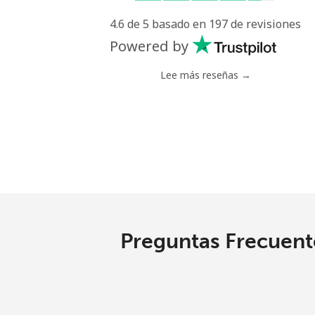
4.6 de 5 basado en 197 de revisiones
Línea fija
⁦
Powered by
Celular
⁦
Lee más reseñas →
Poland
Línea fija
⁦
Celular
⁦
Portugal
Preguntas Frecuente
Línea fija
⁦
Celular
⁦