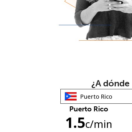
¿A dónde 
Puerto Rico
1.5
c
/min