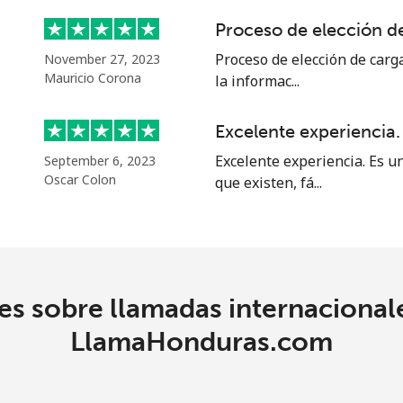
Proceso de elección de
29.9c⁩
33 min por ⁦$10⁩
Proceso de elección de carga
November 27, 2023
Mauricio Corona
la informac...
18.9c⁩
52 min por ⁦$10⁩
Excelente experiencia.
Excelente experiencia. Es u
September 6, 2023
Oscar Colon
que existen, fá...
1.5c⁩
665 min por ⁦$10⁩
2.5c⁩
400 min por ⁦$10⁩
s sobre llamadas internacional
1.6c⁩
625 min por ⁦$10⁩
LlamaHonduras.com
4.9c⁩
204 min por ⁦$10⁩