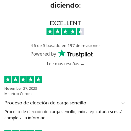
diciendo:
Senegal
Línea fija
⁦63.9¢⁩
15 min por ⁦$10⁩
-
EXCELLENT
Celular
⁦55.5¢⁩
18 min por ⁦$10⁩
⁦39¢⁩
4.6 de 5 basado en 197 de revisiones
Serbia
Powered by
Lee más reseñas →
Línea fija
⁦33.5¢⁩
29 min por ⁦$10⁩
-
Celular
⁦80.5¢⁩
12 min por ⁦$10⁩
-
November 27, 2023
Mauricio Corona
Seychelles
Proceso de elección de carga sencillo
Línea fija
⁦130.5¢⁩
7 min por ⁦$10⁩
-
Proceso de elección de carga sencillo, indica ejecutarla si está
completa la informac...
Celular
⁦126.9¢⁩
7 min por ⁦$10⁩
-