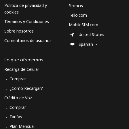
Línea fija
⁦60.5¢⁩
16 min por ⁦$10⁩
-
Política de privacidad y
Socios
cookies
Celular
⁦62.9¢⁩
15 min por ⁦$10⁩
-
Tello.com
Términos y Condiciones
MobileSIM.com
Sweden
Sobre nosotros
United States
Comentarios de usuarios
Spanish
Línea fija
⁦2.4¢⁩
416 min por ⁦$10⁩
-
Celular
⁦8.5¢⁩
117 min por ⁦$10⁩
⁦12¢⁩
Lo que ofrecemos
Recarga de Celular
Switzerland
Comprar
¿Cómo Recargar?
Línea fija
⁦5.9¢⁩
169 min por ⁦$10⁩
-
Crédito de Voz
Celular
⁦23.5¢⁩
42 min por ⁦$10⁩
⁦15¢⁩
Comprar
Tarifas
Syria
Plan Mensual