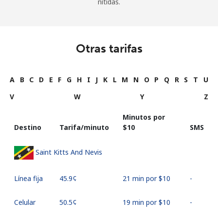
nítidas.
Otras tarifas
A
B
C
D
E
F
G
H
I
J
K
L
M
N
O
P
Q
R
S
T
U
V
W
Y
Z
Minutos por
Destino
Tarifa/minuto
⁦$10⁩
SMS
Saint Kitts And Nevis
Línea fija
⁦45.9¢⁩
21 min por ⁦$10⁩
-
Celular
⁦50.5¢⁩
19 min por ⁦$10⁩
-