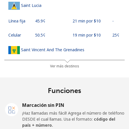
Saint Lucia
Línea fija
⁦45.9¢⁩
21 min por ⁦$10⁩
-
Celular
⁦50.5¢⁩
19 min por ⁦$10⁩
⁦25¢⁩
Saint Vincent And The Grenadines
Línea fija
⁦41.5¢⁩
24 min por ⁦$10⁩
-
Ver más destinos
Celular
⁦45.9¢⁩
21 min por ⁦$10⁩
-
Funciones
Samoa
Marcación sin PIN
Línea fija
⁦185.9¢⁩
5 min por ⁦$10⁩
-
¡Haz llamadas más fácil! Agrega el número de teléfono
DESDE el cual llamas. Usa el formato:
código del
Celular
⁦195.5¢⁩
5 min por ⁦$10⁩
⁦36¢⁩
país + número.