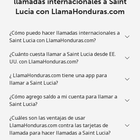
llamadas internacionales a Saint
Lucia con LlamaHonduras.com
Línea fija
⁦1.5¢⁩
665 min por ⁦$10⁩
-
Celular
⁦4.9¢⁩
204 min por ⁦$10⁩
⁦13¢⁩
¿Cómo puedo hacer llamadas internacionales a
Saint Lucia con LlamaHonduras.com?
Slovenia
¿Cuánto cuesta llamar a Saint Lucia desde EE.
UU. con LlamaHonduras.com?
Línea fija
⁦49.5¢⁩
20 min por ⁦$10⁩
-
¿ LlamaHonduras.com tiene una app para
Celular
⁦75.9¢⁩
13 min por ⁦$10⁩
-
llamar a Saint Lucia?
Solomon Islands
¿Cómo agrego saldo a mi cuenta para llamar a
Saint Lucia?
All
⁦238.9¢⁩
4 min por ⁦$10⁩
-
¿Cuáles son las ventajas de usar
country
LlamaHonduras.com contra las tarjetas de
llamada para hacer llamadas a Saint Lucia?
Somalia