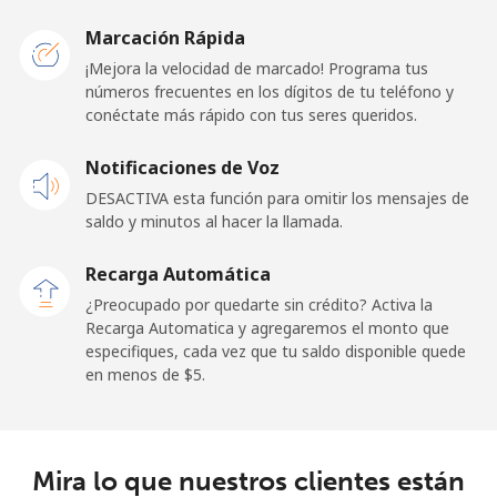
San Marino
Marcación Rápida
¡Mejora la velocidad de marcado! Programa tus
números frecuentes en los dígitos de tu teléfono y
Línea fija
⁦32.9¢⁩
30 min por ⁦$10⁩
-
conéctate más rápido con tus seres queridos.
Celular
⁦31.9¢⁩
31 min por ⁦$10⁩
-
Notificaciones de Voz
DESACTIVA esta función para omitir los mensajes de
Sao Tome And Principe
saldo y minutos al hacer la llamada.
All
⁦313.5¢⁩
3 min por ⁦$10⁩
-
Recarga Automática
country
¿Preocupado por quedarte sin crédito? Activa la
Recarga Automatica y agregaremos el monto que
Saudi Arabia
especifiques, cada vez que tu saldo disponible quede
en menos de ⁦$5⁩.
Línea fija
⁦20.5¢⁩
48 min por ⁦$10⁩
-
Celular
⁦31.5¢⁩
31 min por ⁦$10⁩
-
Mira lo que nuestros clientes están