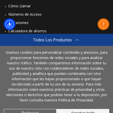
Línea fija
⁦33.9¢⁩
29 min por ⁦$10⁩
-
Cómo Llamar
Números de Acceso
Celular
⁦33.9¢⁩
29 min por ⁦$10⁩
⁦50¢⁩
Aplicaciones
Calculadora de ahorros
Travel eSIM
Todos Los Productos
Comprar
Usamos cookies para personalizar contenido y anuncios, para
Cómo funciona
proporcionar funciones de redes sociales y para analizar
nuestro tráfico. También compartimos información sobre tu
uso de nuestro sitio con colaboradores de redes sociales,
publicidad y analítica que pueden combinarla con otra
Paga con
información que les hayas proporcionado o que hayan
recolectado a partir de tu uso de su servicio. Para más
información sobre nuestras prácticas de privacidad y otras
elecciones o derechos que podrías tener a tu disposición, por
favor consulta nuestra Política de Privacidad.
Rechazar
Aceptar todo