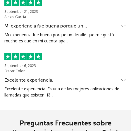
Sierra Leone
September 21, 2023
Alexis Garcia
Celular
⁦90.5¢⁩
11 min por ⁦$10⁩
-
Mi experiencia fue buena porque un…
Mi experiencia fue buena porque un detallé que me gustó
Singapore
mucho es que en mi cuenta apa...
Línea fija
⁦2.4¢⁩
416 min por ⁦$10⁩
-
September 6, 2023
Celular
⁦2.5¢⁩
400 min por ⁦$10⁩
-
Oscar Colon
Excelente experiencia.
Sint Maarten
Excelente experiencia. Es una de las mejores aplicaciones de
llamadas que existen, fá...
Línea fija
⁦33.9¢⁩
29 min por ⁦$10⁩
-
Celular
⁦33.9¢⁩
29 min por ⁦$10⁩
-
Preguntas Frecuentes sobre
Slovakia