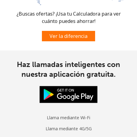
¿Buscas ofertas? ¡Usa tu Calculadora para ver
Celular
⁦102.5¢⁩
9 min por ⁦$10⁩
-
cuánto puedes ahorrar!
Spain
Ver la diferencia
Línea fija
⁦1.5¢⁩
665 min por ⁦$10⁩
-
Celular
⁦1.7¢⁩
588 min por ⁦$10⁩
⁦10¢⁩
Haz llamadas inteligentes con
nuestra aplicación gratuita.
Sri Lanka
Línea fija
⁦38.9¢⁩
25 min por ⁦$10⁩
-
Celular
⁦33.5¢⁩
29 min por ⁦$10⁩
-
Llama mediante Wi-Fi
St Helena
Llama mediante 4G/5G