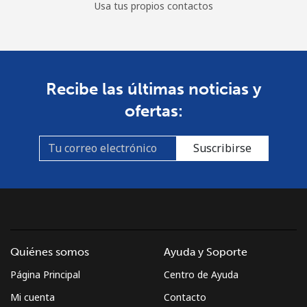
Usa tus propios contactos
All
⁦412.9¢⁩
2 min por ⁦$10⁩
-
country
St Pierre And Miquelon
Recibe las últimas noticias y
Línea fija
⁦72.9¢⁩
13 min por ⁦$10⁩
-
ofertas:
Celular
⁦78.9¢⁩
12 min por ⁦$10⁩
-
Suscribirse
Sudan
Línea fija
⁦65.5¢⁩
15 min por ⁦$10⁩
-
Celular
⁦60.5¢⁩
16 min por ⁦$10⁩
⁦50¢⁩
Quiénes somos
Ayuda y Soporte
Suriname
Página Principal
Centro de Ayuda
Mi cuenta
Contacto