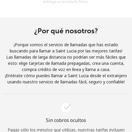
entrega un producto físico.
Al abrir una cuenta en este sitio web, estoy de acuerdo con
estos
Términos y condiciones.
Únete
¿Por qué nosotros?
¡Porque somos el servicio de llamadas que has estado
buscando para llamar a Saint Lucia por las mejores tarifas!
Las llamadas de larga distancia no podrían ser más fáciles que
¡Hola!
esto: elige tarjetas de llamada prepagadas, crea una cuenta,
compra crédito de voz en línea y llama a casa.
¡Entérate cómo puedes llamar a Saint Lucia desde el extranjero
Inicia sesión o
REGÍSTRATE →
usando nuestro servicio de llamadas fácil, seguro y confiable!
Sin cobros ocultos
¿Olvidaste tu contraseña? →
Pagas sólo los minutos que utilizas, nuestras tarifas incluyen