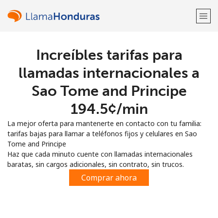
Increíbles tarifas para
¡Bienvenido!
llamadas internacionales a
¿Ya tienes una cuenta?
Inicia sesión →
Sao Tome and Principe
⁦194.5¢⁩/min
Regístrate con
La mejor oferta para mantenerte en contacto con tu familia:
tarifas bajas para llamar a teléfonos fijos y celulares en Sao
Tome and Principe
Haz que cada minuto cuente con llamadas internacionales
baratas, sin cargos adicionales, sin contrato, sin trucos.
o
Comprar ahora