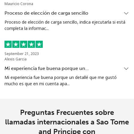
Mauricio Corona
Celular
⁦55.9¢⁩
17 min por ⁦€10⁩
-
Proceso de elección de carga sencillo
Proceso de elección de carga sencillo, indica ejecutarla si está
Singapore
completa la informac...
Línea fija
⁦1.8¢⁩
555 min por ⁦€10⁩
-
September 21, 2023
Celular
⁦1.8¢⁩
555 min por ⁦€10⁩
-
Alexis Garcia
Mi experiencia fue buena porque un…
Sint Maarten
Mi experiencia fue buena porque un detallé que me gustó
mucho es que en mi cuenta apa...
Línea fija
⁦22.5¢⁩
44 min por ⁦€10⁩
-
Celular
⁦22.5¢⁩
44 min por ⁦€10⁩
-
Preguntas Frecuentes sobre
Slovakia
llamadas internacionales a Sao Tome
and Principe con