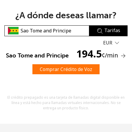
¿A dónde deseas llamar?
Tarifas
EUR
No se ha creado una contraseña
194.5
¢
/min
Sao Tome and Principe
Mínimo 8 caracteres
Una letra mayúscula y una minúscula
Un número
Comprar Crédito de Voz
Un caracter especial
El crédito prepagado es una tarjeta de llamadas digital disponible en
línea y está hecho para llamadas virtuales internacionales. No se
entrega un producto físico.
Mantente en contacto para recibir nuestras mejores
ofertas.