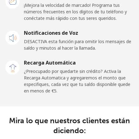
¡Mejora la velocidad de marcado! Programa tus
números frecuentes en los dígitos de tu teléfono y
Línea fija
⁦21.9¢⁩
45 min por ⁦€10⁩
-
conéctate más rápido con tus seres queridos.
Celular
⁦20.9¢⁩
47 min por ⁦€10⁩
-
Notificaciones de Voz
DESACTIVA esta función para omitir los mensajes de
Sao Tome And Principe
saldo y minutos al hacer la llamada.
All
⁦194.5¢⁩
5 min por ⁦€10⁩
-
Recarga Automática
country
¿Preocupado por quedarte sin crédito? Activa la
Recarga Automatica y agregaremos el monto que
Saudi Arabia
especifiques, cada vez que tu saldo disponible quede
en menos de ⁦€5⁩.
Línea fija
⁦13.9¢⁩
71 min por ⁦€10⁩
-
Celular
⁦20.9¢⁩
47 min por ⁦€10⁩
-
Mira lo que nuestros clientes están
diciendo:
Senegal