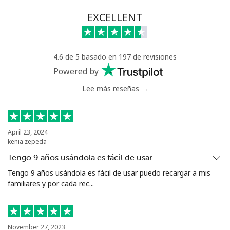
Línea fija
⁦42.5¢⁩
23 min por ⁦€10⁩
-
EXCELLENT
Celular
⁦36.9¢⁩
27 min por ⁦€10⁩
⁦24¢⁩
4.6 de 5 basado en 197 de revisiones
Serbia
Powered by
Lee más reseñas →
Línea fija
⁦21.9¢⁩
45 min por ⁦€10⁩
-
Celular
⁦53.5¢⁩
18 min por ⁦€10⁩
-
April 23, 2024
kenia zepeda
Seychelles
Tengo 9 años usándola es fácil de usar…
Línea fija
⁦80.9¢⁩
12 min por ⁦€10⁩
-
Tengo 9 años usándola es fácil de usar puedo recargar a mis
familiares y por cada rec...
Celular
⁦78.9¢⁩
12 min por ⁦€10⁩
-
Sierra Leone
November 27, 2023