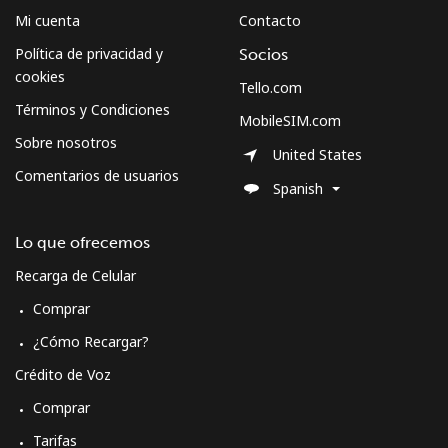
Celular
⁦41.9¢⁩
23 min por ⁦€10⁩
-
Mi cuenta
Contacto
Política de privacidad y
Socios
Sweden
cookies
Tello.com
Términos y Condiciones
Línea fija
⁦1.8¢⁩
555 min por ⁦€10⁩
-
MobileSIM.com
Sobre nosotros
United States
Celular
⁦5.5¢⁩
181 min por ⁦€10⁩
⁦7¢⁩
Comentarios de usuarios
Spanish
Switzerland
Lo que ofrecemos
Línea fija
⁦4.5¢⁩
222 min por ⁦€10⁩
-
Recarga de Celular
Comprar
Celular
⁦15.5¢⁩
64 min por ⁦€10⁩
⁦10¢⁩
¿Cómo Recargar?
Syria
Crédito de Voz
Comprar
Línea fija
⁦22.5¢⁩
44 min por ⁦€10⁩
-
Tarifas