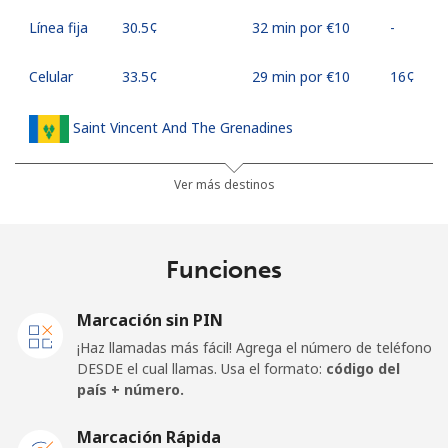
Línea fija
⁦30.5¢⁩
32 min por ⁦€10⁩
-
Celular
⁦33.5¢⁩
29 min por ⁦€10⁩
⁦16¢⁩
Saint Vincent And The Grenadines
Línea fija
⁦27.5¢⁩
36 min por ⁦€10⁩
-
Ver más destinos
Celular
⁦30.5¢⁩
32 min por ⁦€10⁩
-
Funciones
Samoa
Marcación sin PIN
Línea fija
⁦115.5¢⁩
8 min por ⁦€10⁩
-
¡Haz llamadas más fácil! Agrega el número de teléfono
DESDE el cual llamas. Usa el formato:
código del
Celular
⁦121.5¢⁩
8 min por ⁦€10⁩
⁦23¢⁩
país + número.
San Marino
Marcación Rápida