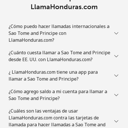
Línea fija
⁦1.5¢⁩
665 min por ⁦€10⁩
-
LlamaHonduras.com
Celular
⁦3.5¢⁩
285 min por ⁦€10⁩
⁦8¢⁩
¿Cómo puedo hacer llamadas internacionales a
Slovenia
Sao Tome and Principe con
LlamaHonduras.com?
Línea fija
⁦32.9¢⁩
30 min por ⁦€10⁩
-
¿Cuánto cuesta llamar a Sao Tome and Principe
desde EE. UU. con LlamaHonduras.com?
Celular
⁦50.5¢⁩
19 min por ⁦€10⁩
-
¿ LlamaHonduras.com tiene una app para
Solomon Islands
llamar a Sao Tome and Principe?
All
⁦148.5¢⁩
6 min por ⁦€10⁩
-
¿Cómo agrego saldo a mi cuenta para llamar a
country
Sao Tome and Principe?
Somalia
¿Cuáles son las ventajas de usar
LlamaHonduras.com contra las tarjetas de
llamada para hacer llamadas a Sao Tome and
Línea fija
⁦55.5¢⁩
18 min por ⁦€10⁩
-