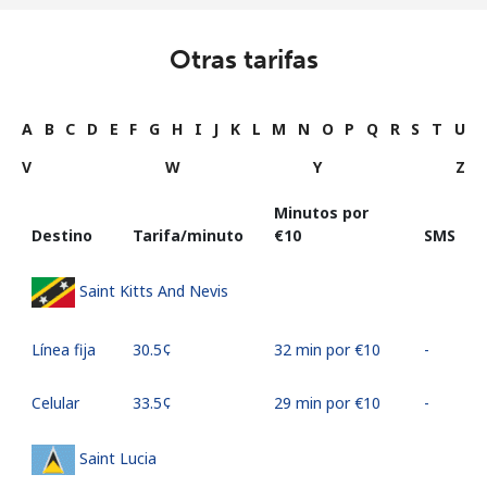
Otras tarifas
A
B
C
D
E
F
G
H
I
J
K
L
M
N
O
P
Q
R
S
T
U
V
W
Y
Z
Minutos por
Destino
Tarifa/minuto
⁦€10⁩
SMS
Saint Kitts And Nevis
Línea fija
⁦30.5¢⁩
32 min por ⁦€10⁩
-
Celular
⁦33.5¢⁩
29 min por ⁦€10⁩
-
Saint Lucia