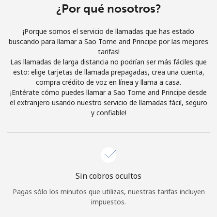
¿Por qué nosotros?
Al abrir una cuenta en este sitio web, estoy de acuerdo con
estos
Términos y condiciones.
¡Porque somos el servicio de llamadas que has estado
buscando para llamar a Sao Tome and Principe por las mejores
Únete
tarifas!
Las llamadas de larga distancia no podrían ser más fáciles que
esto: elige tarjetas de llamada prepagadas, crea una cuenta,
compra crédito de voz en línea y llama a casa.
¡Entérate cómo puedes llamar a Sao Tome and Principe desde
¡Hola!
el extranjero usando nuestro servicio de llamadas fácil, seguro
y confiable!
Inicia sesión o
REGÍSTRATE →
Sin cobros ocultos
Pagas sólo los minutos que utilizas, nuestras tarifas incluyen
¿Olvidaste tu contraseña? →
impuestos.