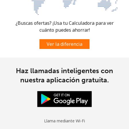
Celular
⁦63.9¢⁩
15 min por ⁦€10⁩
-
Spain
¿Buscas ofertas? ¡Usa tu Calculadora para ver
cuánto puedes ahorrar!
Línea fija
⁦1.5¢⁩
665 min por ⁦€10⁩
-
Ver la diferencia
Celular
⁦1.5¢⁩
665 min por ⁦€10⁩
⁦7¢⁩
Sri Lanka
Haz llamadas inteligentes con
Línea fija
⁦27.5¢⁩
36 min por ⁦€10⁩
-
nuestra aplicación gratuita.
Celular
⁦22.5¢⁩
44 min por ⁦€10⁩
-
St Helena
All
⁦255.9¢⁩
3 min por ⁦€10⁩
-
Llama mediante Wi-Fi
country