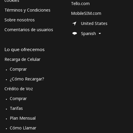
cookies
Celular
⁦41.9¢⁩
23 min por ⁦€10⁩
-
Tello.com
Términos y Condiciones
MobileSIM.com
Sweden
Sobre nosotros
United States
Comentarios de usuarios
Spanish
Línea fija
⁦1.8¢⁩
555 min por ⁦€10⁩
-
Celular
⁦5.5¢⁩
181 min por ⁦€10⁩
⁦7¢⁩
Lo que ofrecemos
Recarga de Celular
Switzerland
Comprar
¿Cómo Recargar?
Línea fija
⁦4.5¢⁩
222 min por ⁦€10⁩
-
Crédito de Voz
Celular
⁦15.5¢⁩
64 min por ⁦€10⁩
⁦10¢⁩
Comprar
Tarifas
Syria
Plan Mensual
Línea fija
⁦22.5¢⁩
44 min por ⁦€10⁩
-
Cómo Llamar