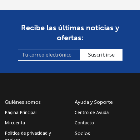
St Pierre And Miquelon
Recibe las últimas noticias y
Línea fija
⁦48.5¢⁩
20 min por ⁦€10⁩
-
ofertas:
Celular
⁦52.5¢⁩
19 min por ⁦€10⁩
-
Suscribirse
Sudan
Línea fija
⁦43.5¢⁩
22 min por ⁦€10⁩
-
Celular
⁦39.9¢⁩
25 min por ⁦€10⁩
⁦31¢⁩
Quiénes somos
Ayuda y Soporte
Suriname
Página Principal
Centro de Ayuda
Mi cuenta
Contacto
Línea fija
⁦39.9¢⁩
25 min por ⁦€10⁩
-
Política de privacidad y
Socios