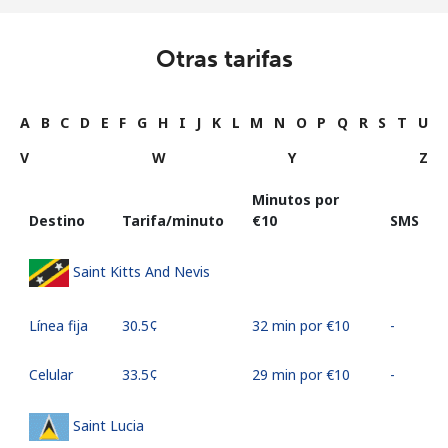
Otras tarifas
A
B
C
D
E
F
G
H
I
J
K
L
M
N
O
P
Q
R
S
T
U
V
W
Y
Z
Minutos por
Destino
Tarifa/minuto
⁦€10⁩
SMS
Saint Kitts And Nevis
Línea fija
⁦30.5¢⁩
32 min por ⁦€10⁩
-
Celular
⁦33.5¢⁩
29 min por ⁦€10⁩
-
Saint Lucia