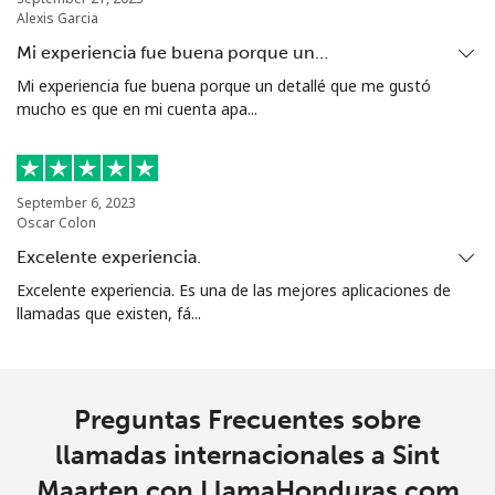
Alexis Garcia
Celular
⁦55.9¢⁩
17 min por ⁦€10⁩
-
Mi experiencia fue buena porque un…
Mi experiencia fue buena porque un detallé que me gustó
Singapore
mucho es que en mi cuenta apa...
Línea fija
⁦1.8¢⁩
555 min por ⁦€10⁩
-
September 6, 2023
Celular
⁦1.8¢⁩
555 min por ⁦€10⁩
-
Oscar Colon
Excelente experiencia.
Sint Maarten
Excelente experiencia. Es una de las mejores aplicaciones de
llamadas que existen, fá...
Línea fija
⁦22.5¢⁩
44 min por ⁦€10⁩
-
Celular
⁦22.5¢⁩
44 min por ⁦€10⁩
-
Preguntas Frecuentes sobre
Slovakia
llamadas internacionales a Sint
Maarten con LlamaHonduras.com