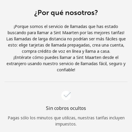
Al abrir una cuenta en este sitio web, estoy de acuerdo con
estos
Términos y condiciones.
¿Por qué nosotros?
¡Porque somos el servicio de llamadas que has estado
Únete
buscando para llamar a Sint Maarten por las mejores tarifas!
Las llamadas de larga distancia no podrían ser más fáciles que
esto: elige tarjetas de llamada prepagadas, crea una cuenta,
compra crédito de voz en línea y llama a casa.
¡Entérate cómo puedes llamar a Sint Maarten desde el
¡Hola!
extranjero usando nuestro servicio de llamadas fácil, seguro y
confiable!
Inicia sesión o
REGÍSTRATE →
Sin cobros ocultos
Pagas sólo los minutos que utilizas, nuestras tarifas incluyen
¿Olvidaste tu contraseña? →
impuestos.