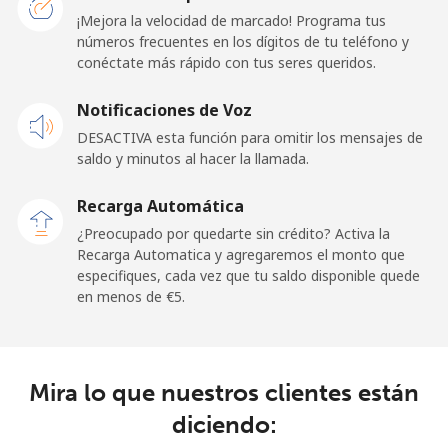
¡Mejora la velocidad de marcado! Programa tus
números frecuentes en los dígitos de tu teléfono y
Línea fija
⁦21.9¢⁩
45 min por ⁦€10⁩
-
conéctate más rápido con tus seres queridos.
Celular
⁦20.9¢⁩
47 min por ⁦€10⁩
-
Notificaciones de Voz
DESACTIVA esta función para omitir los mensajes de
Sao Tome And Principe
saldo y minutos al hacer la llamada.
All
⁦194.5¢⁩
5 min por ⁦€10⁩
-
Recarga Automática
country
¿Preocupado por quedarte sin crédito? Activa la
Recarga Automatica y agregaremos el monto que
Saudi Arabia
especifiques, cada vez que tu saldo disponible quede
en menos de ⁦€5⁩.
Línea fija
⁦13.9¢⁩
71 min por ⁦€10⁩
-
Celular
⁦20.9¢⁩
47 min por ⁦€10⁩
-
Mira lo que nuestros clientes están
diciendo:
Senegal