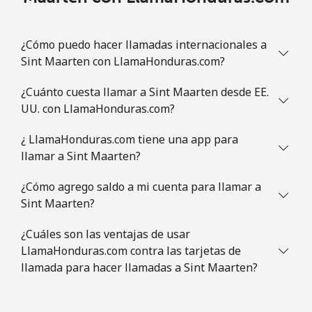
Línea fija
⁦1.5¢⁩
665 min por ⁦€10⁩
-
Celular
⁦3.5¢⁩
285 min por ⁦€10⁩
⁦8¢⁩
¿Cómo puedo hacer llamadas internacionales a
Sint Maarten con LlamaHonduras.com?
Slovenia
¿Cuánto cuesta llamar a Sint Maarten desde EE.
UU. con LlamaHonduras.com?
Línea fija
⁦32.9¢⁩
30 min por ⁦€10⁩
-
¿ LlamaHonduras.com tiene una app para
Celular
⁦50.5¢⁩
19 min por ⁦€10⁩
-
llamar a Sint Maarten?
Solomon Islands
¿Cómo agrego saldo a mi cuenta para llamar a
Sint Maarten?
All
⁦148.5¢⁩
6 min por ⁦€10⁩
-
¿Cuáles son las ventajas de usar
country
LlamaHonduras.com contra las tarjetas de
llamada para hacer llamadas a Sint Maarten?
Somalia
Línea fija
⁦55.5¢⁩
18 min por ⁦€10⁩
-