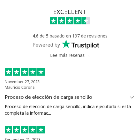
Línea fija
⁦42.5¢⁩
23 min por ⁦€10⁩
-
EXCELLENT
Celular
⁦36.9¢⁩
27 min por ⁦€10⁩
⁦24¢⁩
4.6 de 5 basado en 197 de revisiones
Serbia
Powered by
Lee más reseñas →
Línea fija
⁦21.9¢⁩
45 min por ⁦€10⁩
-
Celular
⁦53.5¢⁩
18 min por ⁦€10⁩
-
November 27, 2023
Mauricio Corona
Seychelles
Proceso de elección de carga sencillo
Línea fija
⁦80.9¢⁩
12 min por ⁦€10⁩
-
Proceso de elección de carga sencillo, indica ejecutarla si está
completa la informac...
Celular
⁦78.9¢⁩
12 min por ⁦€10⁩
-
Sierra Leone
September 21, 2023