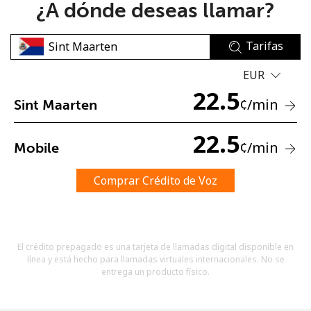
¿A dónde deseas llamar?
Tarifas
EUR
22.5
¢
/min
Sint Maarten
No se ha creado una contraseña
Mínimo 8 caracteres
22.5
¢
/min
Mobile
Una letra mayúscula y una minúscula
Un número
Un caracter especial
Comprar Crédito de Voz
El crédito prepagado es una tarjeta de llamadas digital disponible en
línea y está hecho para llamadas virtuales internacionales. No se
entrega un producto físico.
Mantente en contacto para recibir nuestras mejores
ofertas.