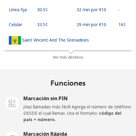
Línea fija
⁦30.5¢⁩
32 min por ⁦€10⁩
-
Celular
⁦33.5¢⁩
29 min por ⁦€10⁩
⁦16¢⁩
Saint Vincent And The Grenadines
Línea fija
⁦27.5¢⁩
36 min por ⁦€10⁩
-
Ver más destinos
Celular
⁦30.5¢⁩
32 min por ⁦€10⁩
-
Funciones
Samoa
Marcación sin PIN
Línea fija
⁦115.5¢⁩
8 min por ⁦€10⁩
-
¡Haz llamadas más fácil! Agrega el número de teléfono
DESDE el cual llamas. Usa el formato:
código del
Celular
⁦121.5¢⁩
8 min por ⁦€10⁩
⁦23¢⁩
país + número.
San Marino
Marcación Rápida