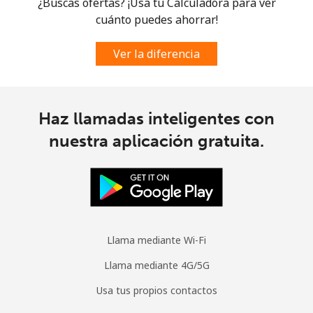
¿Buscas ofertas? ¡Usa tu Calculadora para ver
Celular
⁦63.9¢⁩
15 min por ⁦€10⁩
-
cuánto puedes ahorrar!
Spain
Ver la diferencia
Línea fija
⁦1.5¢⁩
665 min por ⁦€10⁩
-
Celular
⁦1.5¢⁩
665 min por ⁦€10⁩
⁦7¢⁩
Haz llamadas inteligentes con
nuestra aplicación gratuita.
Sri Lanka
Línea fija
⁦27.5¢⁩
36 min por ⁦€10⁩
-
Celular
⁦22.5¢⁩
44 min por ⁦€10⁩
-
Llama mediante Wi-Fi
St Helena
Llama mediante 4G/5G
Usa tus propios contactos
All
⁦255.9¢⁩
3 min por ⁦€10⁩
-
country