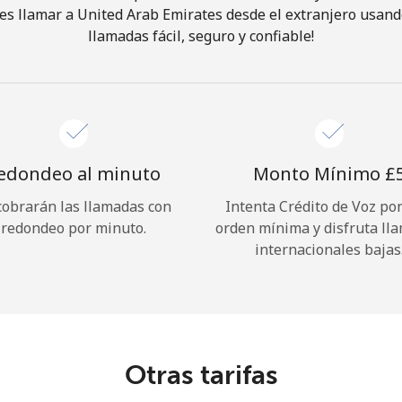
s llamar a United Arab Emirates desde el extranjero usand
llamadas fácil, seguro y confiable!
¡Hola!
Inicia sesión o
REGÍSTRATE →
edondeo al minuto
Monto Mínimo ⁦£5
cobrarán las llamadas con
Intenta Crédito de Voz po
redondeo por minuto.
orden mínima y disfruta ll
internacionales bajas
¿Olvidaste tu contraseña? →
Iniciar Sesión
Otras tarifas