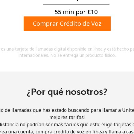
Un número
Un caracter especial
55 min por ⁦£10⁩
Comprar Crédito de Voz
es una tarjeta de llamadas digital disponible en línea y está hecho p
internacionales. No se entrega un producto físico.
Mantente en contacto para recibir nuestras mejores
ofertas.
Al abrir una cuenta en este sitio web, estoy de
acuerdo con estos
Términos y condiciones.
¿Por qué nosotros?
Únete
cio de llamadas que has estado buscando para llamar a Unite
mejores tarifas!
istancia no podrían ser más fáciles que esto: elige tarjeta
rea una cuenta, compra crédito de voz en línea y llama a cas