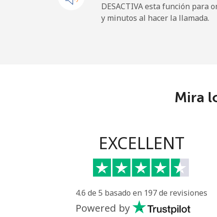
DESACTIVA esta función para om
y minutos al hacer la llamada.
Uruguay
Línea fija
Celular
Mira l
Montevideo
Us Virgin Islands
EXCELLENT
All country
Uzbekistan
4.6 de 5 basado en 197 de revisiones
Línea fija
Powered by