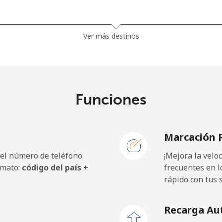
⁦18.9p⁩
52 min por ⁦£10⁩
Ver más destinos
⁦17.9p⁩
55 min por ⁦£10⁩
Funciones
⁦1.5p⁩
665 min por ⁦£10⁩
Marcación 
⁦2p⁩
500 min por ⁦£10⁩
 el número de teléfono
¡Mejora la vel
⁦32.9p⁩
30 min por ⁦£10⁩
rmato:
código del país +
frecuentes en l
rápido con tus 
Recarga Au
⁦1.5p⁩
665 min por ⁦£10⁩