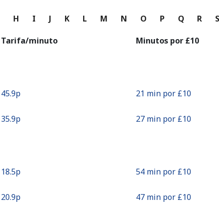
o
G
H
I
J
K
L
M
N
O
P
Q
R
Continuar con
Tarifa/minuto
Minutos por ⁦£10⁩
⁦45.9p⁩
21 min por ⁦£10⁩
⁦35.9p⁩
27 min por ⁦£10⁩
⁦18.5p⁩
54 min por ⁦£10⁩
⁦20.9p⁩
47 min por ⁦£10⁩