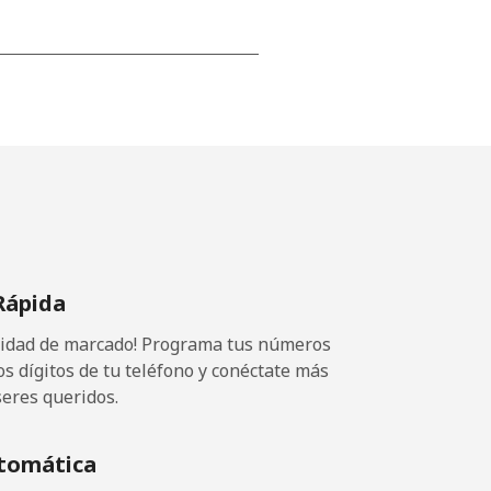
-
⁦11p⁩
-
Rápida
⁦7p⁩
ocidad de marcado! Programa tus números
-
os dígitos de tu teléfono y conéctate más
seres queridos.
tomática
-