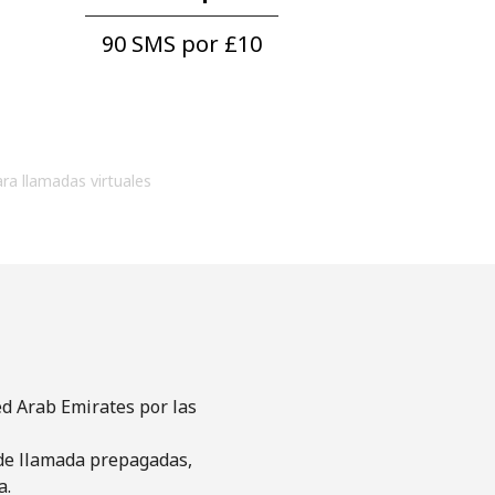
90 SMS por ⁦£10⁩
ara llamadas virtuales
d Arab Emirates por las
s de llamada prepagadas,
a.