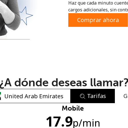
Haz que cada minuto cuente
o
cargos adicionales, sin contr
Comprar ahora
¿A dónde deseas llamar
Tarifas
G
No se ha creado una contraseña
Mobile
17.9
Mínimo 8 caracteres
p
/min
Una letra mayúscula y una minúscula