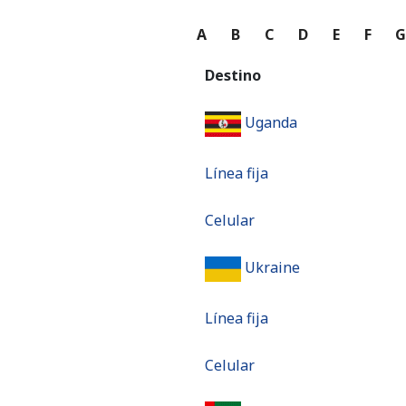
A
B
C
D
E
F
Destino
Uganda
Línea fija
Celular
Ukraine
Línea fija
Celular