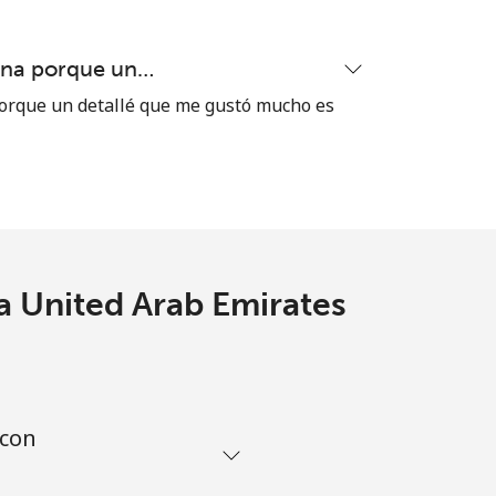
⁦30p⁩
ena porque un…
-
orque un detallé que me gustó mucho es
a United Arab Emirates
 con