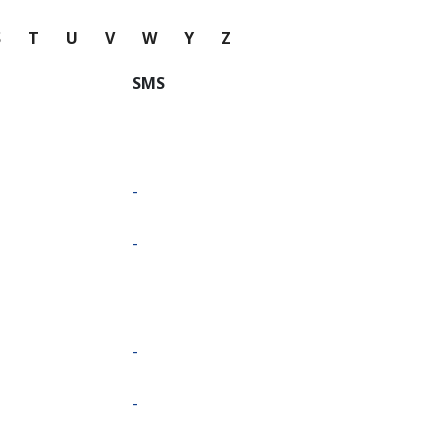
S
T
U
V
W
Y
Z
SMS
-
-
-
-