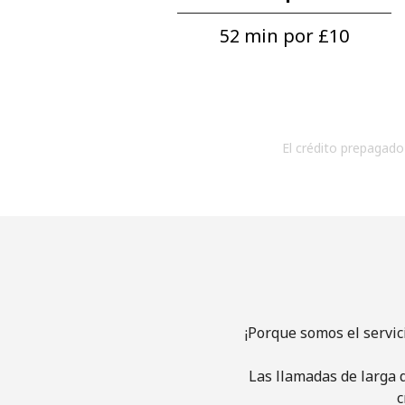
52 min por ⁦£10⁩
El crédito prepagado 
¡Porque somos el servi
Las llamadas de larga d
c