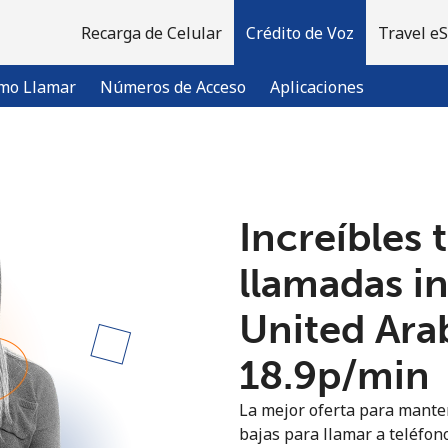
Recarga de Celular
Crédito de Voz
Travel e
mo Llamar
Números de Acceso
Aplicaciones
¡Bienvenido!
Increíbles 
¿Ya tienes una cuenta?
Inicia sesión →
llamadas i
United Ara
Regístrate con
⁦18.9p⁩/min
La mejor oferta para manten
bajas para llamar a teléfon