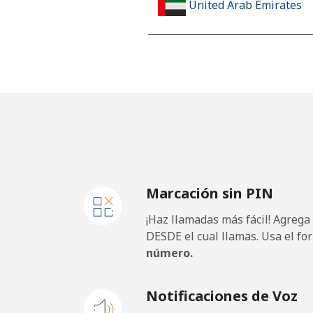
United Arab Emirates
Línea fija
Celular
United Kingdom
Línea fija
Marcación sin PIN
Celular
¡Haz llamadas más fácil! Agrega
Premium
DESDE el cual llamas. Usa el fo
número.
United States
Notificaciones de Voz
All country