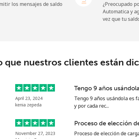
itir los mensajes de saldo
¿Preocupado por
Automatica y a
vez que tu sald
⁦7.5p⁩
133 min por ⁦£10⁩
⁦19.5p⁩
51 min por ⁦£10⁩
o que nuestros clientes están di
⁦5.5p⁩
181 min por ⁦£10⁩
Tengo 9 años usándola 
⁦13.5p⁩
74 min por ⁦£10⁩
Tengo 9 años usándola es fá
April 23, 2024
kenia zepeda
y por cada rec...
Proceso de elección de
⁦13.5p⁩
74 min por ⁦£10⁩
Proceso de elección de carga
November 27, 2023