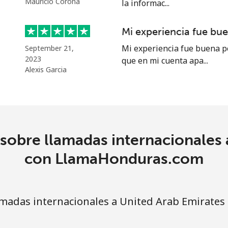
Mauricio Corona
la informac...
⁦13.5p⁩
74 min por ⁦£10⁩
Mi experiencia fue bu
⁦12.9p⁩
77 min por ⁦£10⁩
Mi experiencia fue buena p
September 21,
2023
que en mi cuenta apa...
Alexis Garcia
sobre llamadas internacionales 
con LlamaHonduras.com
madas internacionales a United Arab Emirates