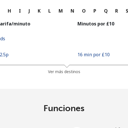
o
G
H
I
J
K
L
M
N
O
P
Q
R
Continuar con
arifa/minuto
Minutos por ⁦£10⁩
nds
62.5p⁩
16 min por ⁦£10⁩
Ver más destinos
Funciones