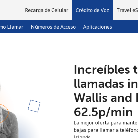
Recarga de Celular
Crédito de Voz
Travel e
mo Llamar
Números de Acceso
Aplicaciones
¡Bienvenido!
Increíbles 
¿Ya tienes una cuenta?
Inicia sesión →
llamadas i
Wallis and 
Regístrate con
⁦62.5p⁩/min
La mejor oferta para manten
bajas para llamar a teléfono
Islands