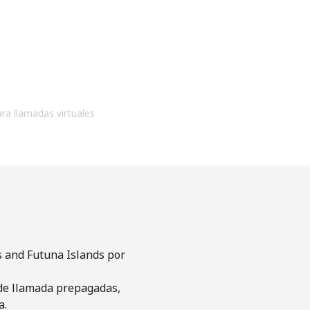
ara llamadas virtuales
s and Futuna Islands por
s de llamada prepagadas,
a.