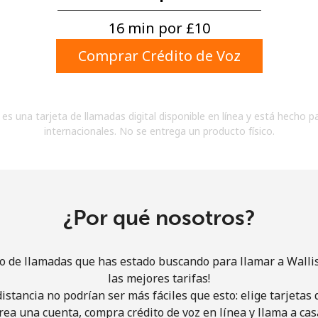
Un número
Un caracter especial
16 min por ⁦£10⁩
Comprar Crédito de Voz
es una tarjeta de llamadas digital disponible en línea y está hecho p
internacionales. No se entrega un producto físico.
Mantente en contacto para recibir nuestras mejores
ofertas.
Al abrir una cuenta en este sitio web, estoy de
acuerdo con estos
Términos y condiciones.
¿Por qué nosotros?
Únete
io de llamadas que has estado buscando para llamar a Walli
las mejores tarifas!
istancia no podrían ser más fáciles que esto: elige tarjeta
rea una cuenta, compra crédito de voz en línea y llama a cas