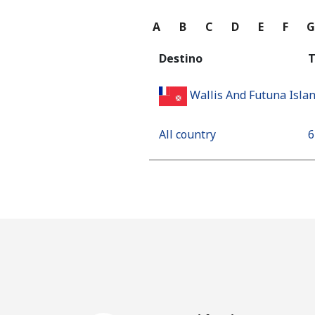
A
B
C
D
E
F
Destino
T
Wallis And Futuna Isla
All country
⁦