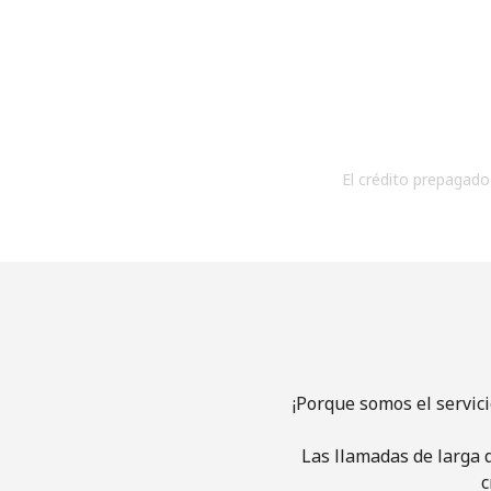
El crédito prepagado 
¡Porque somos el servic
Las llamadas de larga d
c