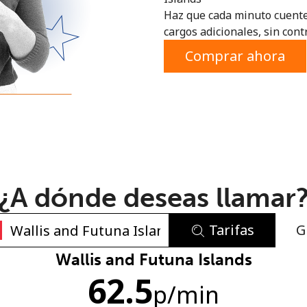
Haz que cada minuto cuente
o
cargos adicionales, sin contr
Comprar ahora
¿A dónde deseas llamar
Tarifas
G
No se ha creado una contraseña
Wallis and Futuna Islands
62.5
Mínimo 8 caracteres
p
/min
Una letra mayúscula y una minúscula