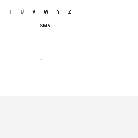
S
T
U
V
W
Y
Z
SMS
-