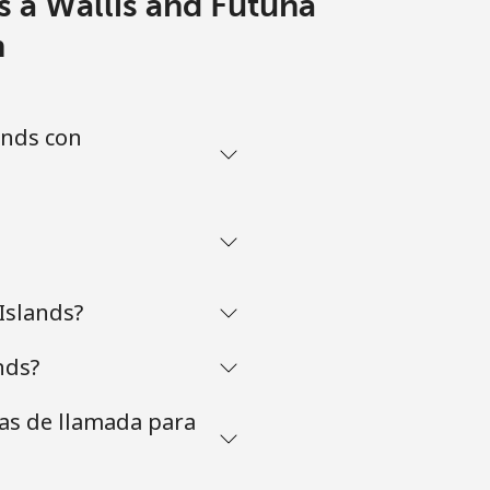
 a Wallis and Futuna
m
ands con
Islands?
nds?
tas de llamada para