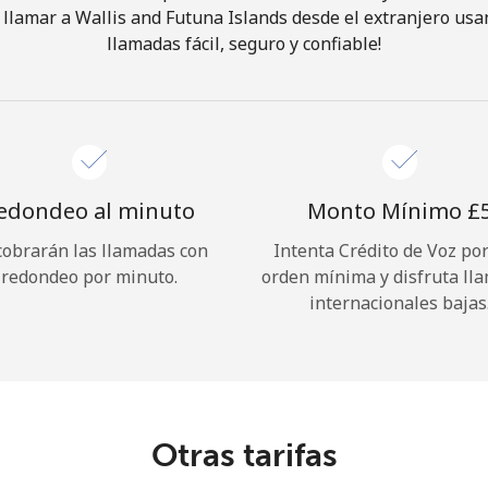
llamar a Wallis and Futuna Islands desde el extranjero usa
llamadas fácil, seguro y confiable!
¡Hola!
Inicia sesión o
REGÍSTRATE →
edondeo al minuto
Monto Mínimo ⁦£5
cobrarán las llamadas con
Intenta Crédito de Voz po
redondeo por minuto.
orden mínima y disfruta ll
internacionales bajas
¿Olvidaste tu contraseña? →
Iniciar Sesión
Otras tarifas