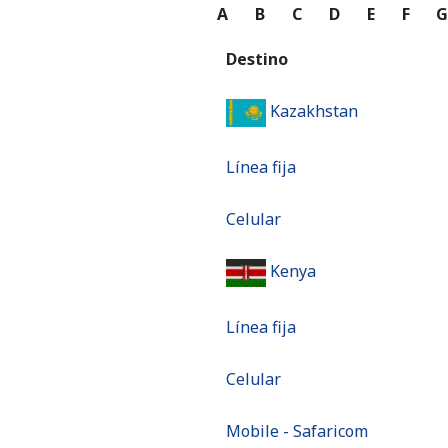
A
B
C
D
E
F
Destino
Kazakhstan
Línea fija
Celular
Kenya
Línea fija
Celular
Mobile - Safaricom