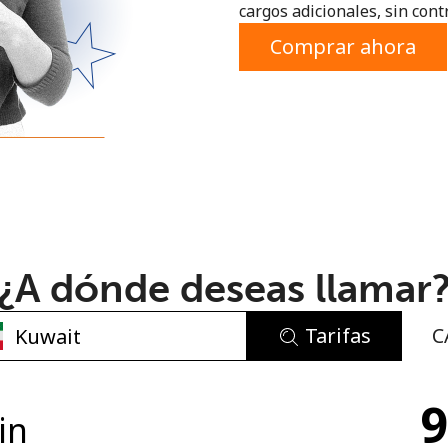
cargos adicionales, sin contr
o
Comprar ahora
¿A dónde deseas llamar
Tarifas
C
No se ha creado una contraseña
9
Mínimo 8 caracteres
in
Una letra mayúscula y una minúscula