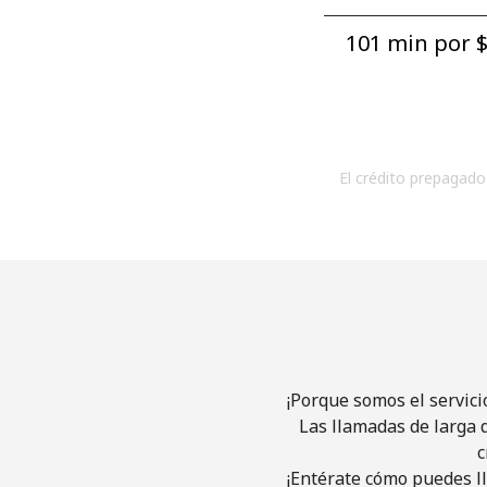
101 min por ⁦$
El crédito prepagado 
¡Porque somos el servici
Las llamadas de larga d
c
¡Entérate cómo puedes ll