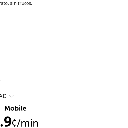
ato, sin trucos.
?
AD
Mobile
.9
¢
/min