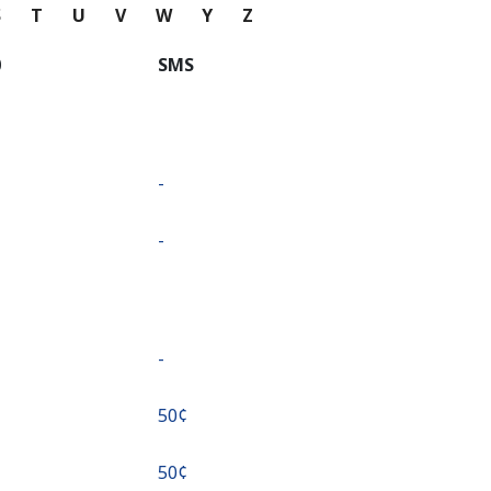
S
T
U
V
W
Y
Z
⁩
SMS
-
-
-
⁦50¢⁩
⁦50¢⁩