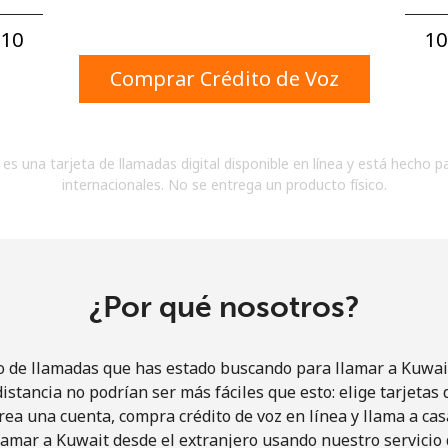
Un número
Un caracter especial
10⁩
10
Comprar Crédito de Voz
es una tarjeta de llamadas digital disponible en línea y está hecho p
internacionales. No se entrega un producto físico.
Mantente en contacto para recibir nuestras mejores
ofertas.
Al abrir una cuenta en este sitio web, estoy de
acuerdo con estos
Términos y condiciones.
¿Por qué nosotros?
Únete
o de llamadas que has estado buscando para llamar a Kuwait
istancia no podrían ser más fáciles que esto: elige tarjeta
rea una cuenta, compra crédito de voz en línea y llama a cas
amar a Kuwait desde el extranjero usando nuestro servicio 