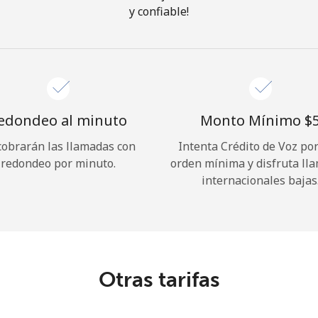
y confiable!
¡Hola!
Inicia sesión o
REGÍSTRATE →
edondeo al minuto
Monto Mínimo ⁦$5
cobrarán las llamadas con
Intenta Crédito de Voz po
redondeo por minuto.
orden mínima y disfruta ll
internacionales bajas
¿Olvidaste tu contraseña? →
Iniciar Sesión
Otras tarifas