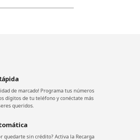
-
-
Rápida
-
ocidad de marcado! Programa tus números
os dígitos de tu teléfono y conéctate más
seres queridos.
-
tomática
-
 quedarte sin crédito? Activa la Recarga