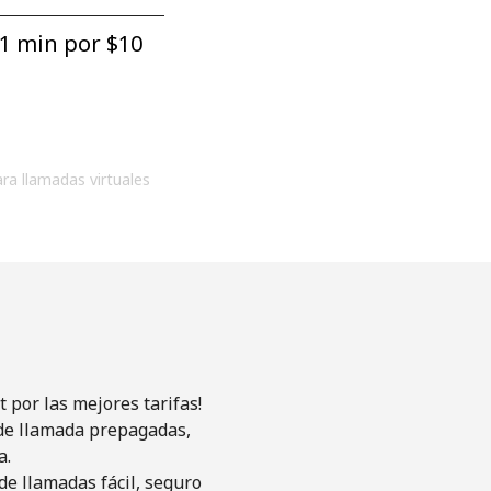
1 min por ⁦$10⁩
ara llamadas virtuales
 por las mejores tarifas!
s de llamada prepagadas,
a.
de llamadas fácil, seguro