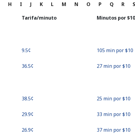
o
G
H
I
J
K
L
M
N
O
P
Q
R
Continuar con
Tarifa/minuto
Minutos por ⁦$10
⁦9.5¢⁩
105 min por ⁦$10⁩
⁦36.5¢⁩
27 min por ⁦$10⁩
⁦38.5¢⁩
25 min por ⁦$10⁩
⁦29.9¢⁩
33 min por ⁦$10⁩
⁦26.9¢⁩
37 min por ⁦$10⁩