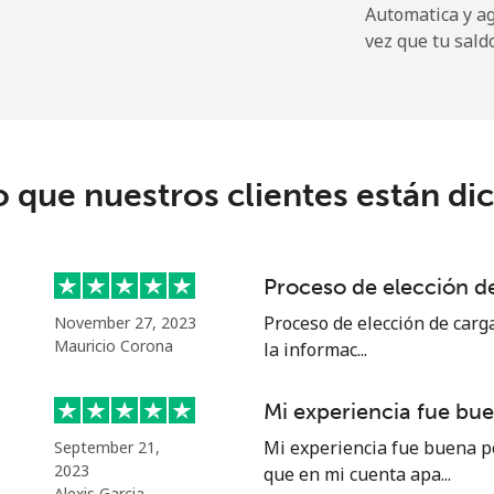
Automatica y a
vez que tu sald
⁦43.5¢⁩
22 min por ⁦$10⁩
⁦50.9¢⁩
19 min por ⁦$10⁩
o que nuestros clientes están di
Proceso de elección de
Proceso de elección de carga
November 27, 2023
Mauricio Corona
la informac...
Mi experiencia fue bu
Mi experiencia fue buena p
September 21,
2023
que en mi cuenta apa...
Alexis Garcia