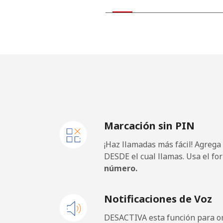
Kiribati
All country
Kosovo
Línea fija
Marcación sin PIN
Celular
¡Haz llamadas más fácil! Agrega
Kuwait
DESDE el cual llamas. Usa el fo
número.
Línea fija
Notificaciones de Voz
Celular
DESACTIVA esta función para om