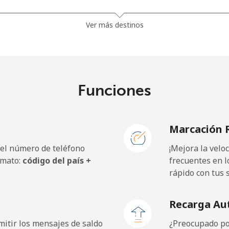
Ver más destinos
⁦307.5¢⁩
3 min por ⁦$10⁩
Funciones
⁦47.9¢⁩
20 min por ⁦$10⁩
Marcación 
⁦93.5¢⁩
10 min por ⁦$10⁩
 el número de teléfono
¡Mejora la vel
rmato:
código del país +
frecuentes en l
rápido con tus 
⁦9.9¢⁩
101 min por ⁦$10⁩
Recarga Au
⁦9.9¢⁩
101 min por ⁦$10⁩
itir los mensajes de saldo
¿Preocupado por