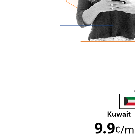
Kuwait
9.9
¢
/m