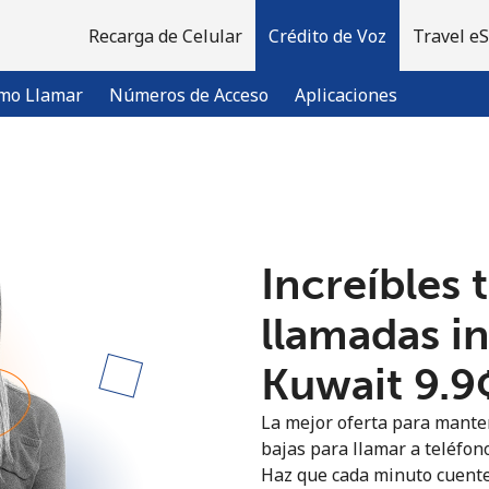
Recarga de Celular
Crédito de Voz
Travel e
mo Llamar
Números de Acceso
Aplicaciones
¡Bienvenido!
Increíbles 
¿Ya tienes una cuenta?
Inicia sesión →
llamadas i
Regístrate con
Kuwait ⁦9.9
La mejor oferta para manten
bajas para llamar a teléfono
Haz que cada minuto cuente