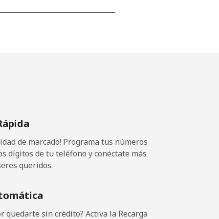
-
-
Rápida
-
ocidad de marcado! Programa tus números
os dígitos de tu teléfono y conéctate más
seres queridos.
-
tomática
-
 quedarte sin crédito? Activa la Recarga