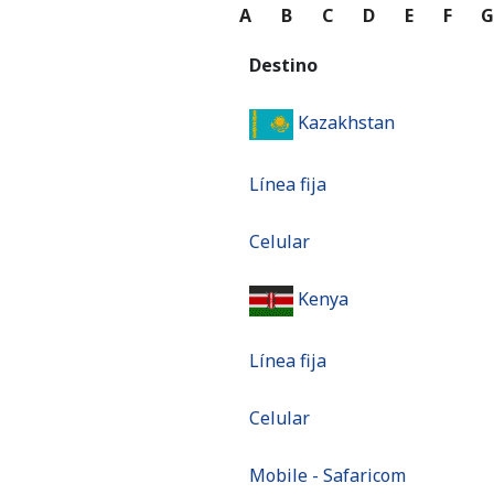
A
B
C
D
E
F
Destino
Kazakhstan
Línea fija
Celular
Kenya
Línea fija
Celular
Mobile - Safaricom