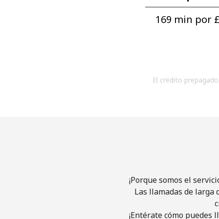
169 min por ⁦£
El crédito prepagado 
¡Porque somos el servici
Las llamadas de larga d
c
¡Entérate cómo puedes ll