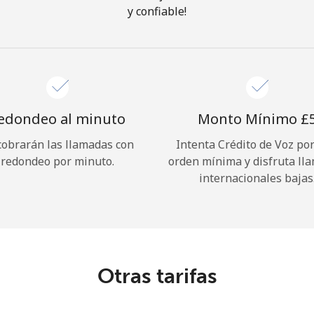
y confiable!
¡Hola!
Inicia sesión o
REGÍSTRATE →
edondeo al minuto
Monto Mínimo ⁦£5
cobrarán las llamadas con
Intenta Crédito de Voz po
redondeo por minuto.
orden mínima y disfruta ll
internacionales bajas
¿Olvidaste tu contraseña? →
Iniciar Sesión
Otras tarifas