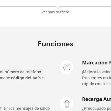
Ver más destinos
⁦162.5p⁩
6 min por ⁦£10⁩
Funciones
⁦27.5p⁩
36 min por ⁦£10⁩
Marcación 
⁦52.9p⁩
18 min por ⁦£10⁩
 el número de teléfono
¡Mejora la vel
rmato:
código del país +
frecuentes en l
rápido con tus 
⁦5.9p⁩
169 min por ⁦£10⁩
Recarga Au
⁦5.5p⁩
181 min por ⁦£10⁩
itir los mensajes de saldo
¿Preocupado por