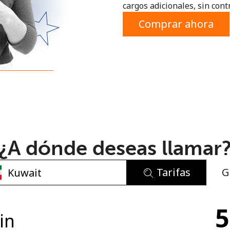
cargos adicionales, sin contr
o
Comprar ahora
¿A dónde deseas llamar
Tarifas
G
No se ha creado una contraseña
5
Mínimo 8 caracteres
in
Una letra mayúscula y una minúscula