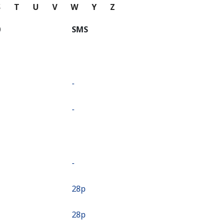
S
T
U
V
W
Y
Z
⁩
SMS
-
-
-
⁦28p⁩
⁦28p⁩