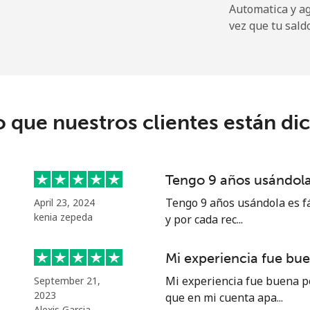
Automatica y a
vez que tu sald
⁦25.9p⁩
38 min por ⁦£10⁩
⁦28.9p⁩
34 min por ⁦£10⁩
o que nuestros clientes están di
Tengo 9 años usándola 
Tengo 9 años usándola es fá
April 23, 2024
kenia zepeda
y por cada rec...
Mi experiencia fue bu
Mi experiencia fue buena p
September 21,
2023
que en mi cuenta apa...
Alexis Garcia