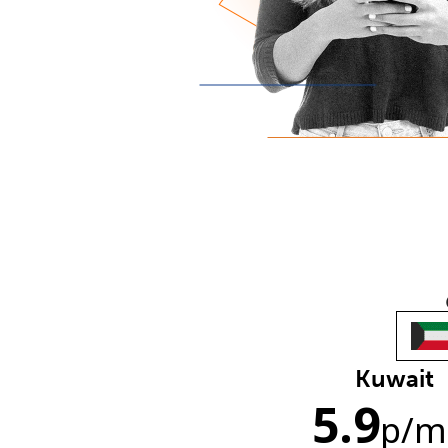
Kuwait
5.9
p
/m