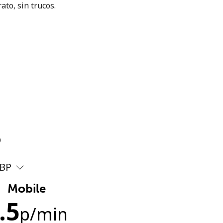
ato, sin trucos.
?
BP
Mobile
.5
p
/min