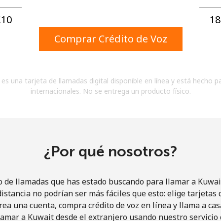
Un número
Un caracter especial
10⁩
18
Comprar Crédito de Voz
es una tarjeta de llamadas digital disponible en línea y está hecho p
internacionales. No se entrega un producto físico.
Mantente en contacto para recibir nuestras mejores
ofertas.
Al abrir una cuenta en este sitio web, estoy de
acuerdo con estos
Términos y condiciones.
¿Por qué nosotros?
Únete
o de llamadas que has estado buscando para llamar a Kuwait
istancia no podrían ser más fáciles que esto: elige tarjeta
rea una cuenta, compra crédito de voz en línea y llama a cas
amar a Kuwait desde el extranjero usando nuestro servicio 