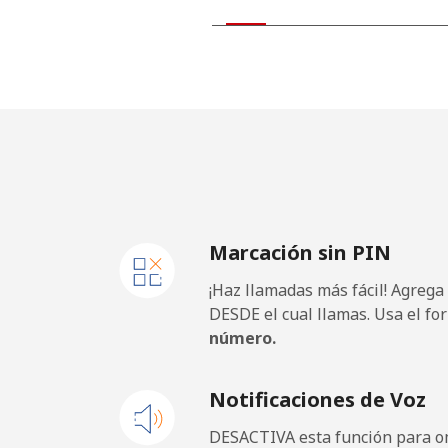
Kiribati
All country
Kosovo
Línea fija
Marcación sin PIN
Celular
¡Haz llamadas más fácil! Agrega
Kuwait
DESDE el cual llamas. Usa el fo
número.
Línea fija
Notificaciones de Voz
Celular
DESACTIVA esta función para om