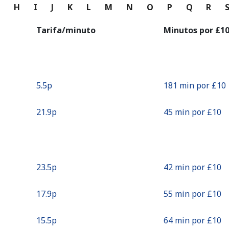
o
G
H
I
J
K
L
M
N
O
P
Q
R
Continuar con
Tarifa/minuto
Minutos por ⁦£10
⁦5.5p⁩
181 min por ⁦£10⁩
⁦21.9p⁩
45 min por ⁦£10⁩
⁦23.5p⁩
42 min por ⁦£10⁩
⁦17.9p⁩
55 min por ⁦£10⁩
⁦15.5p⁩
64 min por ⁦£10⁩