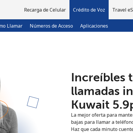
Recarga de Celular
Crédito de Voz
Travel e
mo Llamar
Números de Acceso
Aplicaciones
¡Bienvenido!
Increíbles 
¿Ya tienes una cuenta?
Inicia sesión →
llamadas i
Regístrate con
Kuwait ⁦5.9
La mejor oferta para manten
bajas para llamar a teléfono
Haz que cada minuto cuente