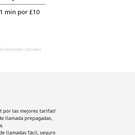
1 min por ⁦£10⁩
ara llamadas virtuales
 por las mejores tarifas!
s de llamada prepagadas,
a.
de llamadas fácil, seguro