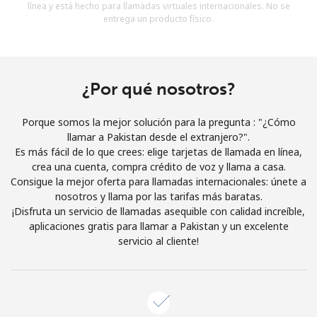
línea y está hecho para llamadas virtuales internacionales. No se
Al abrir una cuenta en este sitio web, estoy de acuerdo con
entrega un producto físico.
estos
Términos y condiciones.
Únete
¿Por qué nosotros?
Porque somos la mejor solución para la pregunta : "¿Cómo
llamar a Pakistan desde el extranjero?".
¡Hola!
Es más fácil de lo que crees: elige tarjetas de llamada en línea,
crea una cuenta, compra crédito de voz y llama a casa.
Consigue la mejor oferta para llamadas internacionales: únete a
Inicia sesión o
REGÍSTRATE →
nosotros y llama por las tarifas más baratas.
¡Disfruta un servicio de llamadas asequible con calidad increíble,
aplicaciones gratis para llamar a Pakistan y un excelente
servicio al cliente!
¿Olvidaste tu contraseña? →