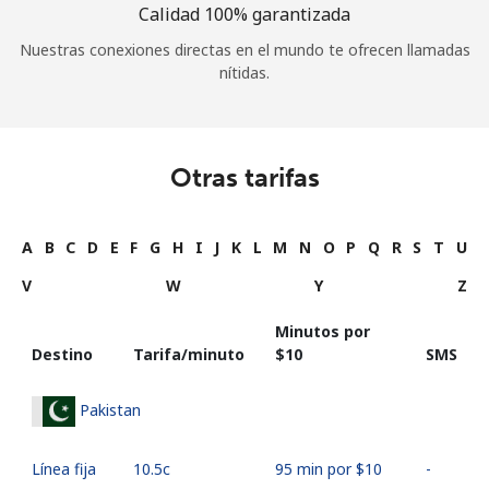
Calidad 100% garantizada
Nuestras conexiones directas en el mundo te ofrecen llamadas
nítidas.
Otras tarifas
A
B
C
D
E
F
G
H
I
J
K
L
M
N
O
P
Q
R
S
T
U
V
W
Y
Z
Minutos por
Destino
Tarifa/minuto
⁦$10⁩
SMS
Pakistan
Línea fija
⁦10.5c⁩
95 min por ⁦$10⁩
-