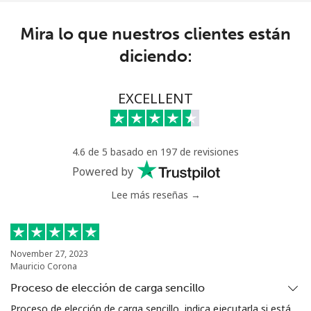
Línea fija
⁦1.5c⁩
665 min por ⁦$10⁩
-
Mira lo que nuestros clientes están
Celular
⁦1.5c⁩
665 min por ⁦$10⁩
-
diciendo:
Philippines
EXCELLENT
Línea fija
⁦29.9c⁩
33 min por ⁦$10⁩
-
Celular
⁦18.9c⁩
52 min por ⁦$10⁩
-
4.6 de 5 basado en 197 de revisiones
Powered by
Poland
Lee más reseñas →
Línea fija
⁦1.5c⁩
665 min por ⁦$10⁩
-
November 27, 2023
Celular
⁦2.5c⁩
400 min por ⁦$10⁩
⁦11c⁩
Mauricio Corona
Proceso de elección de carga sencillo
Portugal
Proceso de elección de carga sencillo, indica ejecutarla si está