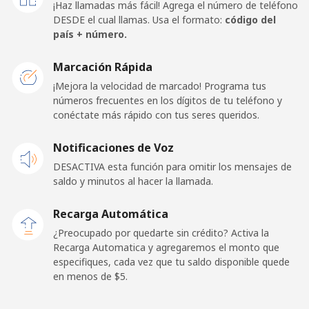
¡Haz llamadas más fácil! Agrega el número de teléfono
DESDE el cual llamas. Usa el formato:
código del
Celular
⁦27.5c⁩
36 min por ⁦$10⁩
⁦22c⁩
país + número.
Papua New Guinea
Marcación Rápida
¡Mejora la velocidad de marcado! Programa tus
números frecuentes en los dígitos de tu teléfono y
Línea fija
⁦197.5c⁩
5 min por ⁦$10⁩
-
conéctate más rápido con tus seres queridos.
Celular
⁦197.9c⁩
5 min por ⁦$10⁩
⁦39c⁩
Notificaciones de Voz
DESACTIVA esta función para omitir los mensajes de
Paraguay
saldo y minutos al hacer la llamada.
Línea fija
⁦5.5c⁩
181 min por ⁦$10⁩
-
Recarga Automática
¿Preocupado por quedarte sin crédito? Activa la
Celular
⁦9.9c⁩
101 min por ⁦$10⁩
⁦11c⁩
Recarga Automatica y agregaremos el monto que
especifiques, cada vez que tu saldo disponible quede
en menos de ⁦$5⁩.
Peru