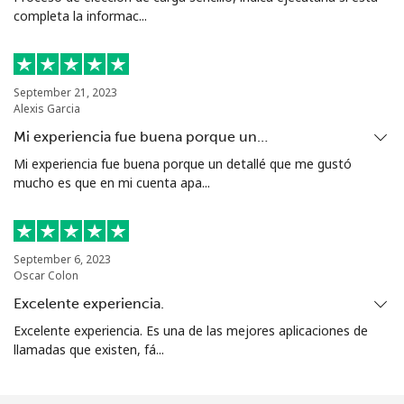
completa la informac...
Línea fija
⁦1.6c⁩
625 min por ⁦$10⁩
-
Celular
⁦4.9c⁩
204 min por ⁦$10⁩
⁦11c⁩
September 21, 2023
Alexis Garcia
Puerto Rico
Mi experiencia fue buena porque un…
All
⁦1.5c⁩
665 min por ⁦$10⁩
⁦7c⁩
Mi experiencia fue buena porque un detallé que me gustó
country
mucho es que en mi cuenta apa...
September 6, 2023
Oscar Colon
Excelente experiencia.
Excelente experiencia. Es una de las mejores aplicaciones de
llamadas que existen, fá...