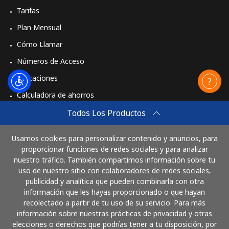
Tarifas
Plan Mensual
Cómo Llamar
Números de Acceso
Aplicaciones
Calculadora de ahorros
Travel eSIM
Todos Los Productos
Comprar
Usamos cookies para personalizar contenido y anuncios, para
Cómo funciona
proporcionar funciones de redes sociales y para analizar
nuestro tráfico. También compartimos información sobre tu
uso de nuestro sitio con colaboradores de redes sociales,
publicidad y analítica que pueden combinarla con otra
Paga con
información que les hayas proporcionado o que hayan
recolectado a partir de tu uso de su servicio. Para más
información sobre nuestras prácticas de privacidad y otras
elecciones o derechos que podrías tener a tu disposición, por