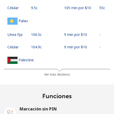
Celular
⁦9.5c⁩
105 min por ⁦$10⁩
⁦55c⁩
Palau
Línea fija
⁦106.5c⁩
9 min por ⁦$10⁩
-
Celular
⁦104.9c⁩
9 min por ⁦$10⁩
-
Palestine
Línea fija
⁦38.9c⁩
25 min por ⁦$10⁩
-
Ver más destinos
Celular
⁦46.5c⁩
21 min por ⁦$10⁩
-
Funciones
Panama
Marcación sin PIN
Línea fija
⁦7.9c⁩
126 min por ⁦$10⁩
-